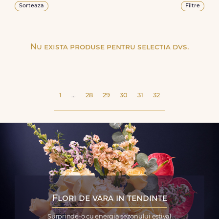
Sorteaza
Filtre
Nu exista produse pentru selectia dvs.
1
...
28
29
30
31
32
Flori de vara in tendinte
Surprinde-o cu energia sezonului estival