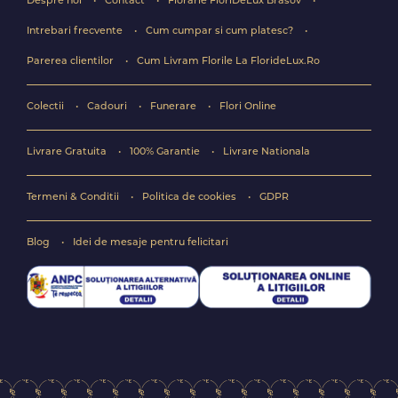
Despre noi
Contact
Florarie FloriDeLux Brasov
Intrebari frecvente
Cum cumpar si cum platesc?
Parerea clientilor
Cum Livram Florile La FlorideLux.Ro
Colectii
Cadouri
Funerare
Flori Online
Livrare Gratuita
100% Garantie
Livrare Nationala
Termeni & Conditii
Politica de cookies
GDPR
Blog
Idei de mesaje pentru felicitari