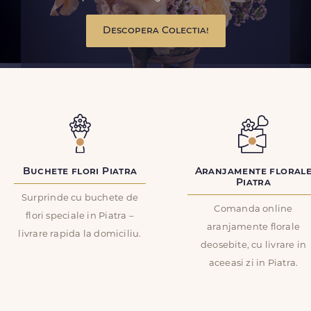
Descopera Colectia!
Buchete flori Piatra
Aranjamente floral
Piatra
Surprinde cu buchete de
Comanda online
flori speciale in Piatra –
aranjamente florale
livrare rapida la domiciliu.
deosebite, cu livrare in
aceeasi zi in Piatra.