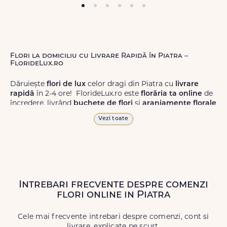
Flori la domiciliu cu Livrare Rapidă în Piatra –
FlorideLux.ro
Dăruiește
flori de lux
celor dragi din Piatra cu
livrare
rapidă
în 2-4 ore! FlorideLux.ro este
florăria ta online
de
încredere, livrând
buchete de flori
și
aranjamente florale
de calitate superioară în Piatra și în toată România.
Vezi toate
Alege dintr-o gamă largă de
flori
proaspete, pentru orice
ocazie, și comanda-le
online!
Cu FlorideLux.ro, primești
garanția unei livrări prompte și a unor
flori
care vor face
impresie.
Intrebari frecvente despre comenzi
Livrăm buchete de flori
chiar și în
weekend
, pentru ca tu
flori online in Piatra
să poți adresa un gest frumos atunci când ai nevoie.
Cele mai frecvente intrebari despre comenzi, cont si
livrare, explicate pe scurt.