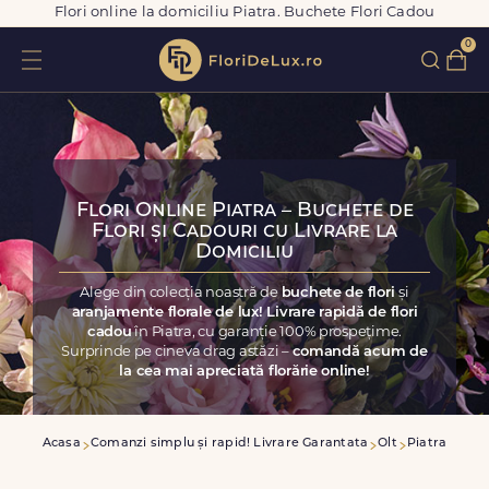
Flori online la domiciliu Piatra. Buchete Flori Cadou
0
Flori Online Piatra – Buchete de
Flori și Cadouri cu Livrare la
Domiciliu
Alege din colecția noastră de
buchete de flori
și
aranjamente florale de lux! Livrare rapidă de flori
cadou
în Piatra, cu garanție 100% prospețime.
Surprinde pe cineva drag astăzi –
comandă acum de
la cea mai apreciată florărie online!
Acasa
Comanzi simplu și rapid! Livrare Garantata
Olt
Piatra