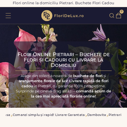
Flori online la domiciliu Pietrari. Buchete Flori Cadou
0
Flori Online Pietrari – Buchete de
Flori și Cadouri cu Livrare la
Domiciliu
Alege din colecția noastră de
buchete de flori
și
aranjamente florale de lux! Livrare rapidă de flori
cadou
în Pietrari, cu garanție 100% prospețime.
Surprinde pe cineva drag astăzi –
comandă acum de
la cea mai apreciată florărie online!
Acasa
Comanzi simplu și rapid! Livrare Garantata
Dambovita
Pietrari