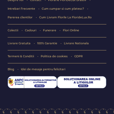
Despre noi
Contact
Florarie FloriDeLux Brasov
Intrebari frecvente
Cum cumpar si cum platesc?
Parerea clientilor
Cum Livram Florile La FlorideLux.Ro
Colectii
Cadouri
Funerare
Flori Online
Livrare Gratuita
100% Garantie
Livrare Nationala
Termeni & Conditii
Politica de cookies
GDPR
Blog
Idei de mesaje pentru felicitari