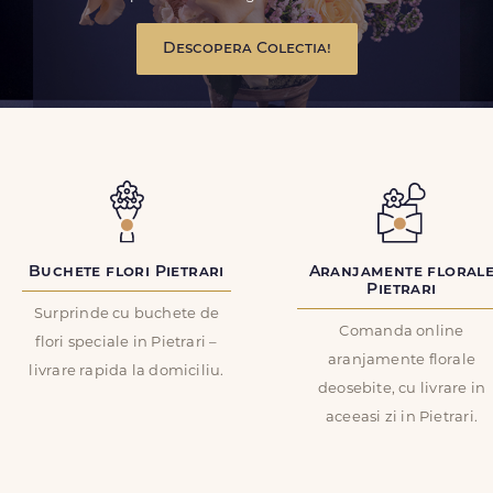
Descopera Colectia!
Buchete flori Pietrari
Aranjamente floral
Pietrari
Surprinde cu buchete de
Comanda online
flori speciale in Pietrari –
aranjamente florale
livrare rapida la domiciliu.
deosebite, cu livrare in
aceeasi zi in Pietrari.