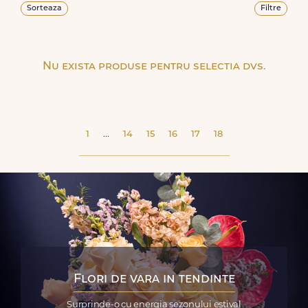
Sorteaza
Filtre
Nu exista produse pentru selectia dvs.
1
...
14
15
16
17
18
Flori de vara in tendinte
Surprinde-o cu energia sezonului estival