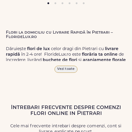
Flori la domiciliu cu Livrare Rapidă în Pietrari –
FlorideLux.ro
Dăruiește
flori de lux
celor dragi din Pietrari cu
livrare
rapidă
în 2-4 ore! FlorideLux.ro este
florăria ta online
de
încredere, livrând
buchete de flori
și
aranjamente florale
de calitate superioară în Pietrari și în toată România.
Vezi toate
Alege dintr-o gamă largă de
flori
proaspete, pentru orice
ocazie, și comanda-le
online!
Cu FlorideLux.ro, primești
garanția unei livrări prompte și a unor
flori
care vor face
impresie.
Intrebari frecvente despre comenzi
Livrăm buchete de flori
chiar și în
weekend
, pentru ca tu
flori online in Pietrari
să poți adresa un gest frumos atunci când ai nevoie.
Cele mai frecvente intrebari despre comenzi, cont si
livrare, explicate pe scurt.