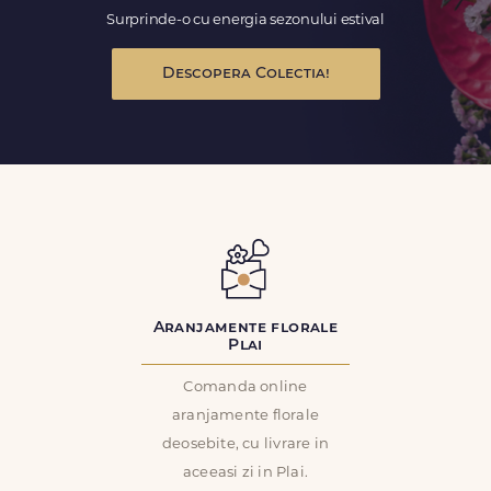
Surprinde-o cu energia sezonului estival
Descopera Colectia!
Aranjamente florale
Plai
Comanda online
aranjamente florale
deosebite, cu livrare in
aceeasi zi in Plai.