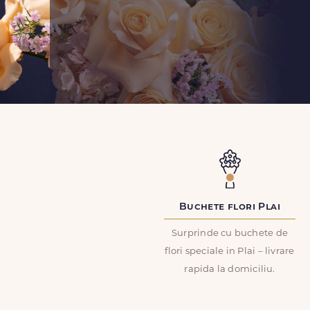
Buchete flori Plai
Surprinde cu buchete de
flori speciale in Plai – livrare
rapida la domiciliu.