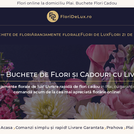
Flori online la domiciliu Plai. Buchete Flori Cadou
hete de flori
Aranjamente florale
Flori de Lux
Flori zi de
 – Buchete de Flori și Cadouri cu Li
jamente florale de lux! Livrare rapidă de flori cadou
în Plai, cu garanț
comandă acum de la cea mai apreciată florărie online!
Acasa
Comanzi simplu și rapid! Livrare Garantata
Prahova
Plai