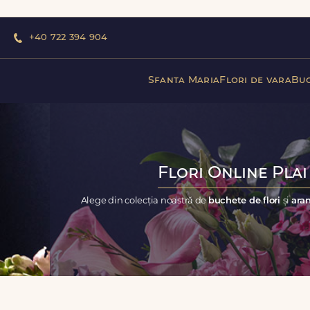
+40 722 394 904
Sfanta Maria
Flori de vara
Buc
Flori Online Plai
Alege din colecția noastră de
buchete de flori
și
aran