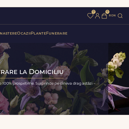
0
0
ron
 nastere
Ocazii
Plante
Funerare
vrare la Domiciliu
ie 100% prospețime. Surprinde pe cineva drag astăzi –