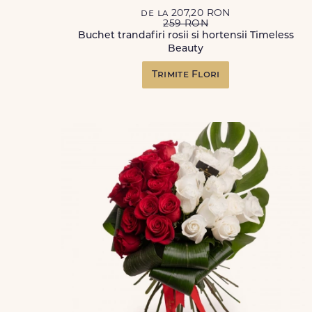
de la 207,20 RON
259 RON
Buchet trandafiri rosii si hortensii Timeless
Beauty
Trimite Flori