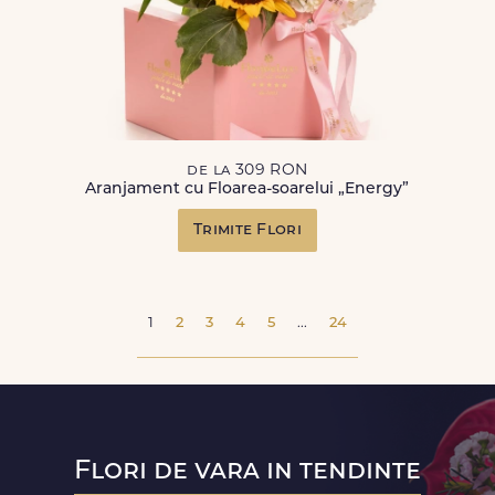
de la 309 RON
Aranjament cu Floarea-soarelui „Energy”
Trimite Flori
1
2
3
4
5
...
24
Flori de vara in tendinte