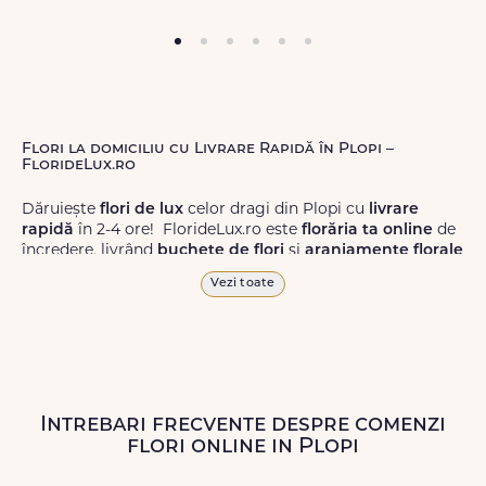
Flori la domiciliu cu Livrare Rapidă în Plopi –
FlorideLux.ro
Dăruiește
flori de lux
celor dragi din Plopi cu
livrare
rapidă
în 2-4 ore! FlorideLux.ro este
florăria ta online
de
încredere, livrând
buchete de flori
și
aranjamente florale
de calitate superioară în Plopi și în toată România.
Vezi toate
Alege dintr-o gamă largă de
flori
proaspete, pentru orice
ocazie, și comanda-le
online!
Cu FlorideLux.ro, primești
garanția unei livrări prompte și a unor
flori
care vor face
impresie.
Intrebari frecvente despre comenzi
Livrăm buchete de flori
chiar și în
weekend
, pentru ca tu
flori online in Plopi
să poți adresa un gest frumos atunci când ai nevoie.