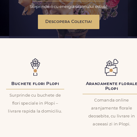
Surprinde-o cu energia sezonului estival
Descopera Colectia!
Buchete flori Plopi
Aranjamente floral
Plopi
Surprinde cu buchete de
Comanda online
flori speciale in Plopi –
aranjamente florale
livrare rapida la domiciliu.
deosebite, cu livrare in
aceeasi zi in Plopi.