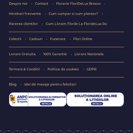
Despre noi
Contact
Florarie FloriDeLux Brasov
Intrebari frecvente
Cum cumpar si cum platesc?
Parerea clientilor
Cum Livram Florile La FlorideLux.Ro
Colectii
Cadouri
Funerare
Flori Online
Livrare Gratuita
100% Garantie
Livrare Nationala
Termeni & Conditii
Politica de cookies
GDPR
Blog
Idei de mesaje pentru felicitari