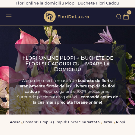
Flori online la domiciliu Plopi. Buchete Flori Cadou
0
Flori Online Plopi – Buchete de
Flori și Cadouri cu Livrare la
Domiciliu
Alege din colecția noastră de
buchete de flori
și
aranjamente florale de lux! Livrare rapidă de flori
cadou
în Plopi, cu garanție 100% prospețime.
Surprinde pe cineva drag astăzi –
comandă acum de
la cea mai apreciată florărie online!
Acasa
Comanzi simplu și rapid! Livrare Garantata
Buzau
Plopi