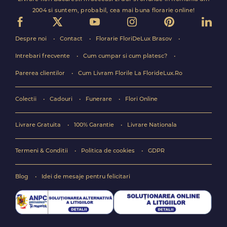
2004 si suntem, probabil, cea mai buna florarie online!
Despre noi
Contact
Florarie FloriDeLux Brasov
Intrebari frecvente
Cum cumpar si cum platesc?
Parerea clientilor
Cum Livram Florile La FlorideLux.Ro
Colectii
Cadouri
Funerare
Flori Online
Livrare Gratuita
100% Garantie
Livrare Nationala
Termeni & Conditii
Politica de cookies
GDPR
Blog
Idei de mesaje pentru felicitari