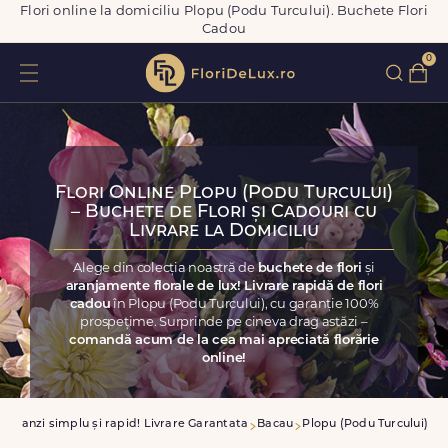
Flori online la domiciliu Plopu (Podu Turcului). Buchete Flori
Cadou
0
Flori Online Plopu (Podu Turcului)
– Buchete de Flori și Cadouri cu
Livrare la Domiciliu
Alege din colecția noastră de
buchete de flori
și
aranjamente florale de lux! Livrare rapidă de flori
cadou
în Plopu (Podu Turcului), cu garanție 100%
prospețime. Surprinde pe cineva drag astăzi –
comandă acum de la cea mai apreciată florărie
online!
Comanzi simplu și rapid! Livrare Garantata
Bacau
Plopu (Podu Turcului)