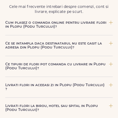
să poți adresa un gest frumos atunci când ai nevoie.
Cele mai frecvente intrebari despre comenzi, cont si
livrare, explicate pe scurt.
Cum plasez o comanda online pentru livrare flori
in Plopu (Podu Turcului)?
Comanda se plaseaza online, rapid si simplu, alegand
produsul dorit, data si intervalul de livrare si adresa din
Ce se intampla daca destinatarul nu este gasit la
Plopu (Podu Turcului). sau poti plasa comanda telefonic,
adresa din Plopu (Podu Turcului)?
la nr. +40 722 394 904.
Curierul nostru incearca sa contacteze destinatarul la
numarul de telefon oferit. Daca nu poate preda comanda,
Ce tipuri de flori pot comanda cu livrare in Plopu
te contactam pentru o solutie rapida (reprogramare sau
(Podu Turcului)?
alta adresa in Plopu (Podu Turcului).
Poti comanda buchete si aranjamente florale pentru
aniversari, onomastici, sarbatori, evenimente speciale sau
Livrati flori in aceeasi zi in Plopu (Podu Turcului)
gesturi spontane, toate create din flori naturale proaspete.
?
De la clasicii trandafiri, la flori de sezon si soiuri exotice,
pe toate le gasesti pe floridelux.ro.
Da, oferim livrare flori in aceeasi zi in Plopu (Podu
Turcului) pentru comenzile plasate online, in limita
Livrati flori la birou, hotel sau spital in Plopu
intervalelor disponibile. Florile sunt livrate rapid, direct de
(Podu Turcului)?
curierii nostri proprii.