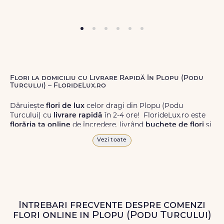
Flori la domiciliu cu Livrare Rapidă în Plopu (Podu
Turcului) – FlorideLux.ro
Dăruiește
flori de lux
celor dragi din Plopu (Podu
Turcului) cu
livrare rapidă
în 2-4 ore! FlorideLux.ro este
florăria ta online
de încredere, livrând
buchete de flori
și
aranjamente florale
de calitate superioară în Plopu
Vezi toate
(Podu Turcului) și în toată România.
Alege dintr-o gamă largă de
flori
proaspete, pentru orice
ocazie, și comanda-le
online!
Cu FlorideLux.ro, primești
garanția unei livrări prompte și a unor
flori
care vor face
impresie.
Intrebari frecvente despre comenzi
flori online in Plopu (Podu Turcului)
Livrăm buchete de flori
chiar și în
weekend
, pentru ca tu