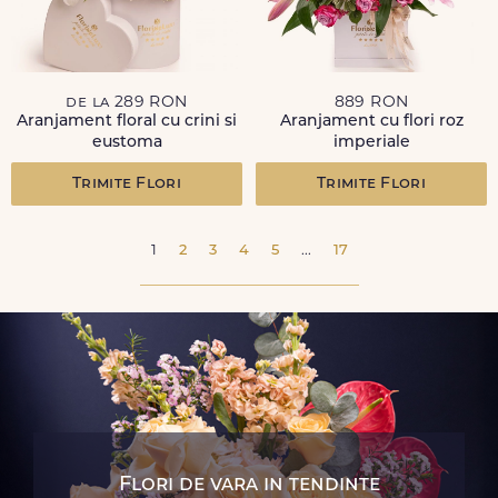
de la 289 RON
889 RON
Aranjament floral cu crini si
Aranjament cu flori roz
eustoma
imperiale
Trimite Flori
Trimite Flori
1
2
3
4
5
...
17
Flori de vara in tendinte