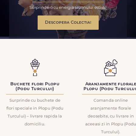
Surprinde-o cu energia sezonului estival
Descopera Colectia!
Buchete flori Plopu
Aranjamente floral
(Podu Turcului)
Plopu (Podu Turcului
Surprinde cu buchete de
Comanda online
flori speciale in Plopu (Podu
aranjamente florale
Turcului) – livrare rapida la
deosebite, cu livrare in
domiciliu.
aceeasi zi in Plopu (Pod
Turcului).