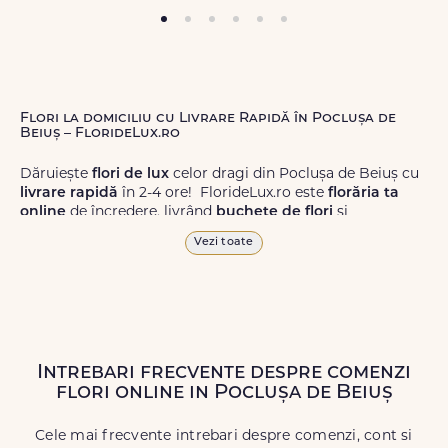
Flori la domiciliu cu Livrare Rapidă în Poclușa de
Beiuș – FlorideLux.ro
Dăruiește
flori de lux
celor dragi din Poclușa de Beiuș cu
livrare rapidă
în 2-4 ore! FlorideLux.ro este
florăria ta
online
de încredere, livrând
buchete de flori
și
aranjamente florale
de calitate superioară în Poclușa de
Vezi toate
Beiuș și în toată România.
Alege dintr-o gamă largă de
flori
proaspete, pentru orice
ocazie, și comanda-le
online!
Cu FlorideLux.ro, primești
garanția unei livrări prompte și a unor
flori
care vor face
impresie.
Intrebari frecvente despre comenzi
flori online in Poclușa de Beiuș
Livrăm buchete de flori
chiar și în
weekend
, pentru ca tu
să poți adresa un gest frumos atunci când ai nevoie.
Cele mai frecvente intrebari despre comenzi, cont si