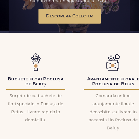
Surprinde-o cu energia sezonului estival
Descopera Colectia!
Buchete flori Poclușa
Aranjamente floral
de Beiuș
Poclușa de Beiuș
Surprinde cu buchete de
Comanda online
flori speciale in Poclușa de
aranjamente florale
Beiuș – livrare rapida la
deosebite, cu livrare in
domiciliu.
aceeasi zi in Poclușa de
Beiuș.