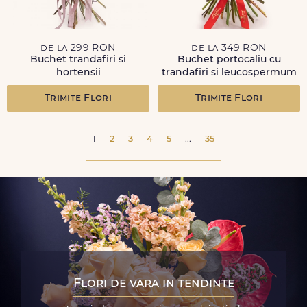
de la 299 RON
de la 349 RON
Buchet trandafiri si
Buchet portocaliu cu
hortensii
trandafiri si leucospermum
Trimite Flori
Trimite Flori
1
2
3
4
5
...
35
Flori de vara in tendinte