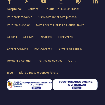
Despre noi
Contact
Florarie FloriDeLux Brasov
Intrebari frecvente
Cum cumpar si cum platesc?
Parerea clientilor
Cum Livram Florile La FlorideLux.Ro
Colectii
Cadouri
Funerare
Flori Online
Livrare Gratuita
100% Garantie
Livrare Nationala
Termeni & Conditii
Politica de cookies
GDPR
Blog
Idei de mesaje pentru felicitari