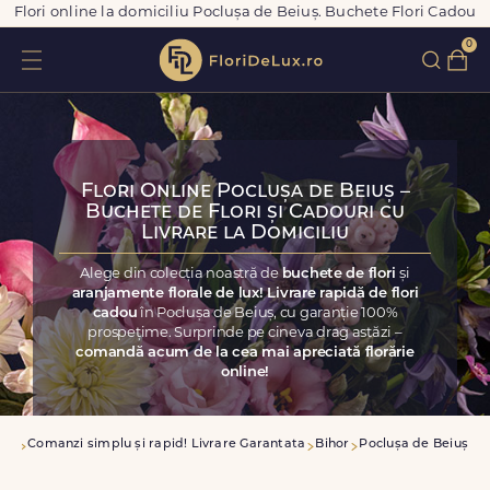
Flori online la domiciliu Poclușa de Beiuș. Buchete Flori Cadou
0
Flori Online Poclușa de Beiuș –
Buchete de Flori și Cadouri cu
Livrare la Domiciliu
Alege din colecția noastră de
buchete de flori
și
aranjamente florale de lux! Livrare rapidă de flori
cadou
în Poclușa de Beiuș, cu garanție 100%
prospețime. Surprinde pe cineva drag astăzi –
comandă acum de la cea mai apreciată florărie
online!
asa
Comanzi simplu și rapid! Livrare Garantata
Bihor
Poclușa de Beiuș