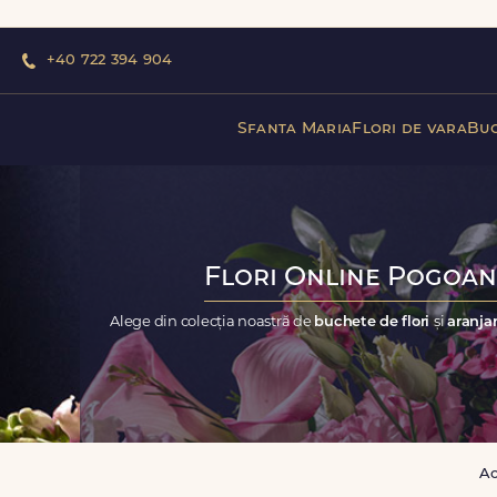
+40 722 394 904
Sfanta Maria
Flori de vara
Buc
Flori Online Pogoane
Alege din colecția noastră de
buchete de flori
și
aranjam
A