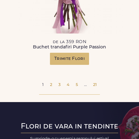
de la 359 RON
Buchet trandafiri Purple Passion
Trimite Flori
1
2
3
4
5
...
21
Flori de vara in tendinte
Surprinde-o cu energia sezonului estival