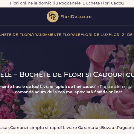
Flori online la domiciliu Pogoanele. Buchete Flori Cadou
hete de flori
Aranjamente florale
Flori de Lux
Flori zi de
le – Buchete de Flori și Cadouri cu
ente florale de lux! Livrare rapidă de flori cadou
în Pogoanele, cu gar
–
comandă acum de la cea mai apreciată florărie online!
casa
Comanzi simplu și rapid! Livrare Garantata
Buzau
Pogoane