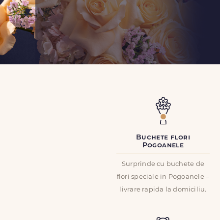
Buchete flori
Pogoanele
Surprinde cu buchete de
flori speciale in Pogoanele –
livrare rapida la domiciliu.