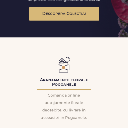
Descopera Colectia!
Aranjamente florale
Pogoanele
Comanda online
aranjamente florale
deosebite, cu livrare in
aceeasi zi in Pogoanele.