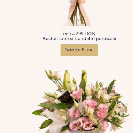
de la 299 RON
Buchet crini si trandafiri portocalii
Trimite Flori