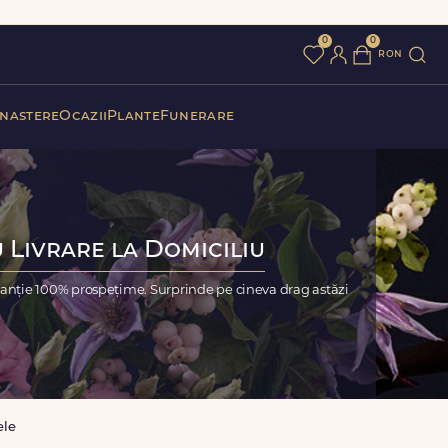
0
0
ron
 nastere
Ocazii
Plante
Funerare
 Livrare la Domiciliu
anție 100% prospețime. Surprinde pe cineva drag astăzi
le