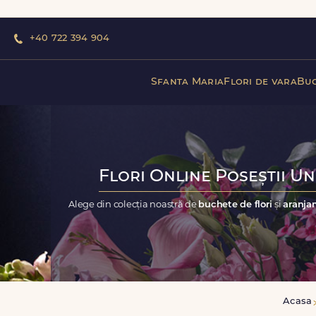
+40 722 394 904
Sfanta Maria
Flori de vara
Buc
Flori Online Poseștii Un
Alege din colecția noastră de
buchete de flori
și
aranjam
Acasa