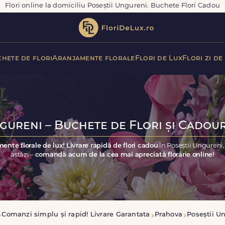
Flori online la domiciliu Poseștii Ungureni. Buchete Flori Cadou
hete de flori
Aranjamente florale
Flori de Lux
Flori zi de
gureni – Buchete de Flori și Cadour
ente florale de lux! Livrare rapidă de flori cadou
în Poseștii Ungureni
astăzi –
comandă acum de la cea mai apreciată florărie online!
Comanzi simplu și rapid! Livrare Garantata
Prahova
Poseștii U