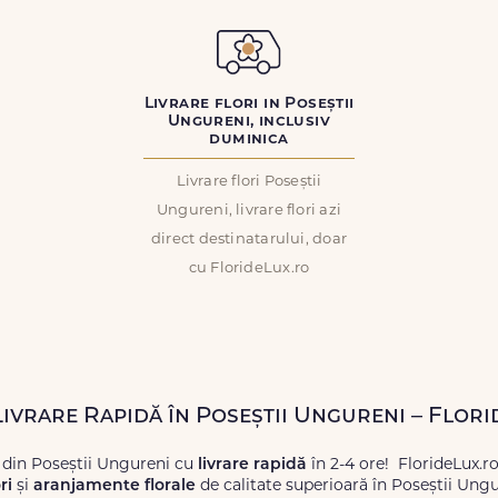
Livrare flori in Poseștii
Ungureni, inclusiv
duminica
Livrare flori Poseștii
Ungureni, livrare flori azi
direct destinatarului, doar
cu FlorideLux.ro
Livrare Rapidă în Poseștii Ungureni – Flor
 din Poseștii Ungureni cu
livrare rapidă
în 2-4 ore! FlorideLux.r
ri
și
aranjamente florale
de calitate superioară în Poseștii Ungu