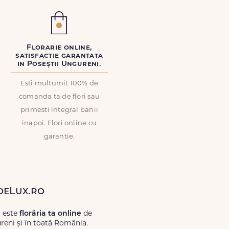
Florarie online,
satisfactie garantata
in Poseștii Ungureni.
Esti multumit 100% de
comanda ta de flori sau
primesti integral banii
inapoi. Flori online cu
garantie.
ideLux.ro
o este
florăria ta online
de
reni și în toată România.