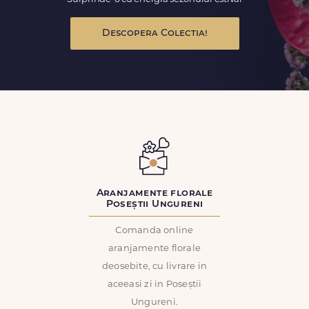
Descopera Colectia!
Aranjamente florale
Poseștii Ungureni
Comanda online
aranjamente florale
deosebite, cu livrare in
aceeasi zi in Poseștii
Ungureni.