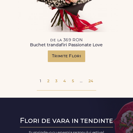
de la 369 RON
Buchet trandafiri Passionate Love
Trimite Flori
1
2
3
4
5
...
24
Flori de vara in tendinte
Surprinde-o cu energia sezonului estival