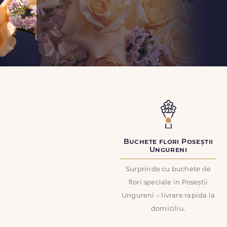
Buchete flori Poseștii
Ungureni
Surprinde cu buchete de
flori speciale in Poseștii
Ungureni – livrare rapida la
domiciliu.