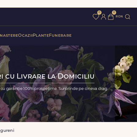
0
0
ron
 nastere
Ocazii
Plante
Funerare
i cu Livrare la Domiciliu
, cu garanție 100% prospețime. Surprinde pe cineva drag
ngureni