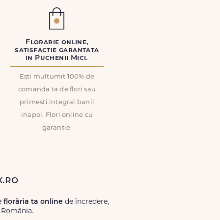
Florarie online,
satisfactie garantata
in Puchenii Mici.
Esti multumit 100% de
comanda ta de flori sau
primesti integral banii
inapoi. Flori online cu
garantie.
x.ro
e
florăria ta online
de încredere,
ă România.