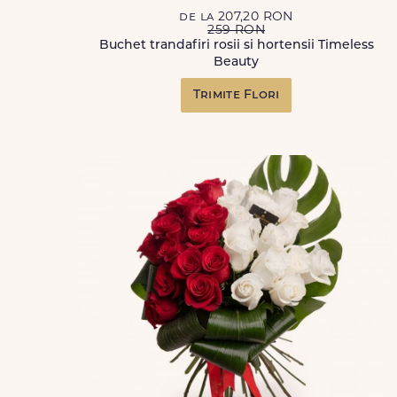
de la 207,20 RON
259 RON
Buchet trandafiri rosii si hortensii Timeless
Beauty
Trimite Flori