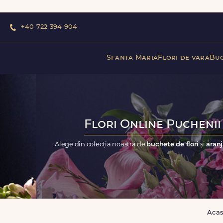
+40 722 394 904
Sfanta Maria
Flori de vara
Buc
Flori Online Puchenii 
Alege din colecția noastră de
buchete de flori
și
aranj
Aca