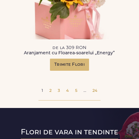
de la 309 RON
Aranjament cu Floarea-soarelui „Energy”
Trimite Flori
1
2
3
4
5
...
24
Flori de vara in tendinte