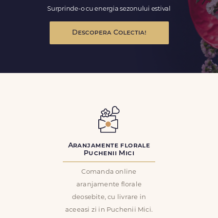
Surprinde-o cu energia sezonului estival
Descopera Colectia!
Aranjamente florale
Puchenii Mici
Comanda online
aranjamente florale
deosebite, cu livrare in
aceeasi zi in Puchenii Mici.