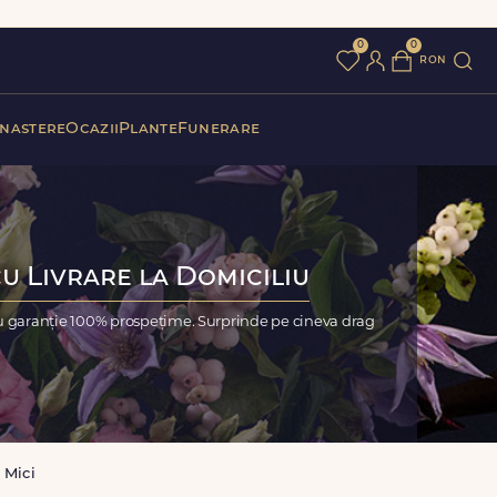
0
0
ron
 nastere
Ocazii
Plante
Funerare
cu Livrare la Domiciliu
cu garanție 100% prospețime. Surprinde pe cineva drag
 Mici