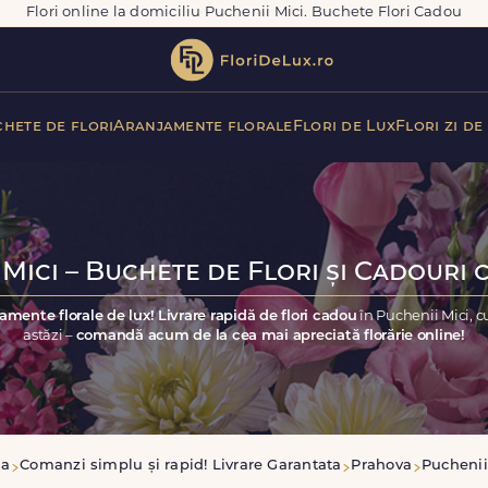
Flori online la domiciliu Puchenii Mici. Buchete Flori Cadou
hete de flori
Aranjamente florale
Flori de Lux
Flori zi de
Mici – Buchete de Flori și Cadouri 
amente florale de lux! Livrare rapidă de flori cadou
în Puchenii Mici, 
astăzi –
comandă acum de la cea mai apreciată florărie online!
sa
Comanzi simplu și rapid! Livrare Garantata
Prahova
Puchenii