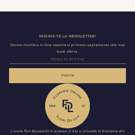
Contacteaza-ne cat mai rapid si actualizam detaliile de
livrare pentru Puntișeni.
Inscrie-te la newsletter!
Devino membru in lista noastra si primesti saptamanal cele mai
bune oferte.
Inscrie
Livrare flori Bucuresti in aceeasi zi dar si oriunde in Romania din