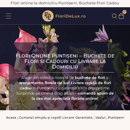
Flori online la domiciliu Puntișeni. Buchete Flori Cadou
0
Flori Online Puntișeni – Buchete de
Flori și Cadouri cu Livrare la
Domiciliu
Alege din colecția noastră de
buchete de flori
și
aranjamente florale de lux! Livrare rapidă de flori
cadou
în Puntișeni, cu garanție 100% prospețime.
Surprinde pe cineva drag astăzi –
comandă acum de
la cea mai apreciată florărie online!
Acasa
Comanzi simplu și rapid! Livrare Garantata
Vaslui
Puntișeni