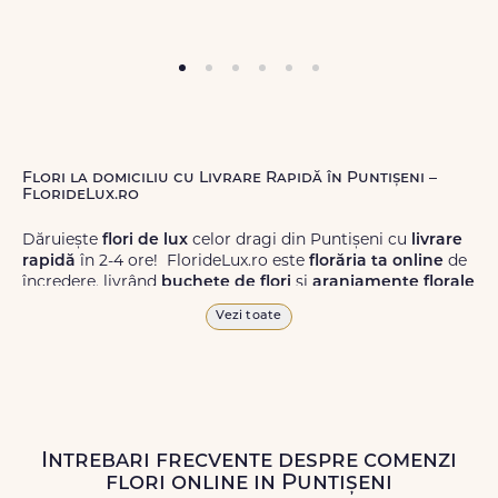
Flori la domiciliu cu Livrare Rapidă în Puntișeni –
FlorideLux.ro
Dăruiește
flori de lux
celor dragi din Puntișeni cu
livrare
rapidă
în 2-4 ore! FlorideLux.ro este
florăria ta online
de
încredere, livrând
buchete de flori
și
aranjamente florale
de calitate superioară în Puntișeni și în toată România.
Vezi toate
Alege dintr-o gamă largă de
flori
proaspete, pentru orice
ocazie, și comanda-le
online!
Cu FlorideLux.ro, primești
garanția unei livrări prompte și a unor
flori
care vor face
impresie.
Intrebari frecvente despre comenzi
Livrăm buchete de flori
chiar și în
weekend
, pentru ca tu
flori online in Puntișeni
să poți adresa un gest frumos atunci când ai nevoie.