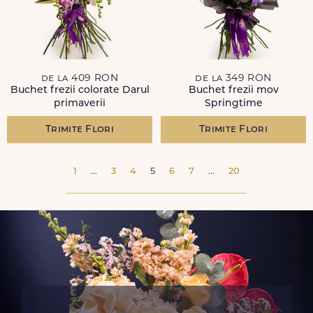
de la 409 RON
de la 349 RON
Buchet frezii colorate Darul
Buchet frezii mov
primaverii
Springtime
Trimite Flori
Trimite Flori
1
...
3
4
5
6
7
...
20