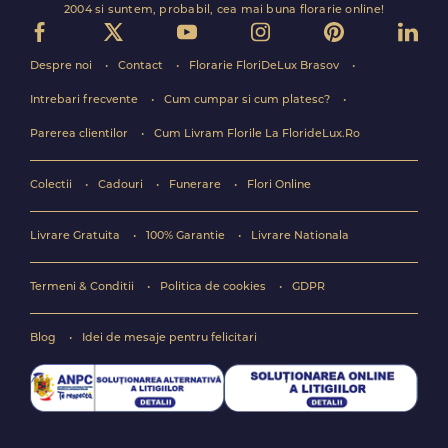
2004 si suntem, probabil, cea mai buna florarie online!
Despre noi
Contact
Florarie FloriDeLux Brasov
Intrebari frecvente
Cum cumpar si cum platesc?
Parerea clientilor
Cum Livram Florile La FlorideLux.Ro
Colectii
Cadouri
Funerare
Flori Online
Livrare Gratuita
100% Garantie
Livrare Nationala
Termeni & Conditii
Politica de cookies
GDPR
Blog
Idei de mesaje pentru felicitari