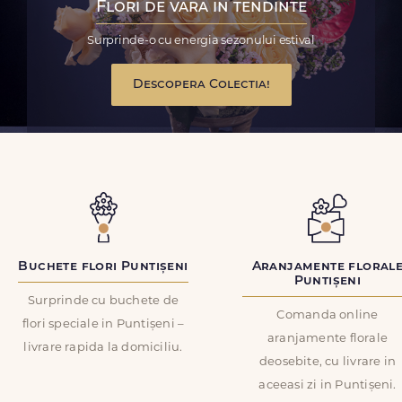
Flori de vara in tendinte
Surprinde-o cu energia sezonului estival
Descopera Colectia!
Buchete flori Puntișeni
Aranjamente floral
Puntișeni
Surprinde cu buchete de
Comanda online
flori speciale in Puntișeni –
aranjamente florale
livrare rapida la domiciliu.
deosebite, cu livrare in
aceeasi zi in Puntișeni.