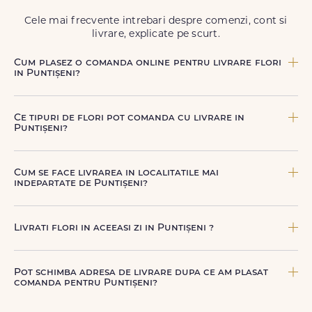
Cele mai frecvente intrebari despre comenzi, cont si
livrare, explicate pe scurt.
Cum plasez o comanda online pentru livrare flori
in Puntișeni?
Comanda se plaseaza online, rapid si simplu, alegand
produsul dorit, data si intervalul de livrare si adresa din
Ce tipuri de flori pot comanda cu livrare in
Puntișeni. sau poti plasa comanda telefonic, la nr. +40 722
Puntișeni?
394 904.
Poti comanda buchete si aranjamente florale pentru
aniversari, onomastici, sarbatori, evenimente speciale sau
Cum se face livrarea in localitatile mai
gesturi spontane, toate create din flori naturale proaspete.
indepartate de Puntișeni?
De la clasicii trandafiri, la flori de sezon si soiuri exotice,
pe toate le gasesti pe floridelux.ro.
Pentru localitatile indepartate, livrarea se face prin curierii
nostri dedicati sau ai optiunea de livrare la cutie, prin
Livrati flori in aceeasi zi in Puntișeni ?
firma de curierat, cu un cost mai avantajos si ambalare
speciala pentru transport sigur.
Da, oferim livrare flori in aceeasi zi in Puntișeni pentru
comenzile plasate online, in limita intervalelor disponibile.
Pot schimba adresa de livrare dupa ce am plasat
Florile sunt livrate rapid, direct de curierii nostri proprii.
comanda pentru Puntișeni?
Da, daca buchetul nu a fost deja predat curierului.