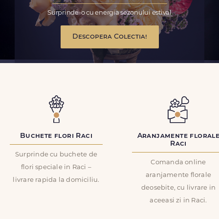
Surprinde-o cu energia sezonului estival
Descopera Colectia!
Buchete flori Raci
Aranjamente floral
Raci
Surprinde cu buchete de
Comanda online
flori speciale in Raci –
aranjamente florale
livrare rapida la domiciliu.
deosebite, cu livrare in
aceeasi zi in Raci.