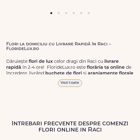
Flori la domiciliu cu Livrare Rapidă în Raci –
FlorideLux.ro
Dăruiește
flori de lux
celor dragi din Raci cu
livrare
rapidă
în 2-4 ore! FlorideLux.ro este
florăria ta online
de
încredere, livrând
buchete de flori
și
aranjamente florale
de calitate superioară în Raci și în toată România.
Vezi toate
Alege dintr-o gamă largă de
flori
proaspete, pentru orice
ocazie, și comanda-le
online!
Cu FlorideLux.ro, primești
garanția unei livrări prompte și a unor
flori
care vor face
impresie.
Intrebari frecvente despre comenzi
Livrăm buchete de flori
chiar și în
weekend
, pentru ca tu
flori online in Raci
să poți adresa un gest frumos atunci când ai nevoie.