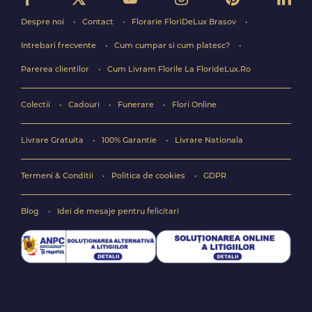
Despre noi
Contact
Florarie FloriDeLux Brasov
Intrebari frecvente
Cum cumpar si cum platesc?
Parerea clientilor
Cum Livram Florile La FlorideLux.Ro
Colectii
Cadouri
Funerare
Flori Online
Livrare Gratuita
100% Garantie
Livrare Nationala
Termeni & Conditii
Politica de cookies
GDPR
Blog
Idei de mesaje pentru felicitari