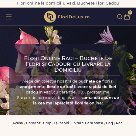
Flori online la domiciliu Raci. Buchete Flori Cadou
0
Flori Online Raci – Buchete de
Flori și Cadouri cu Livrare la
Domiciliu
Alege din colecția noastră de
buchete de flori
și
aranjamente florale de lux! Livrare rapidă de flori
cadou
în Raci, cu garanție 100% prospețime.
Surprinde pe cineva drag astăzi –
comandă acum de
la cea mai apreciată florărie online!
Acasa
Comanzi simplu și rapid! Livrare Garantata
Gorj
Raci