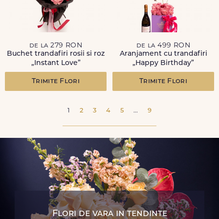
de la 279 RON
de la 499 RON
Buchet trandafiri rosii si roz
Aranjament cu trandafiri
„Instant Love”
„Happy Birthday”
Trimite Flori
Trimite Flori
1
2
3
4
5
...
9
Flori de vara in tendinte