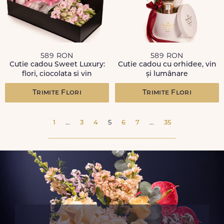
589 RON
589 RON
Cutie cadou Sweet Luxury:
Cutie cadou cu orhidee, vin
flori, ciocolata si vin
și lumânare
Trimite Flori
Trimite Flori
1
...
3
4
5
6
7
...
35