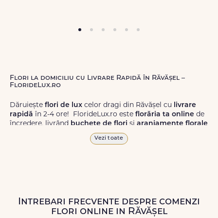
Flori la domiciliu cu Livrare Rapidă în Răvășel –
FlorideLux.ro
Dăruiește
flori de lux
celor dragi din Răvășel cu
livrare
rapidă
în 2-4 ore! FlorideLux.ro este
florăria ta online
de
încredere, livrând
buchete de flori
și
aranjamente florale
de calitate superioară în Răvășel și în toată România.
Vezi toate
Alege dintr-o gamă largă de
flori
proaspete, pentru orice
ocazie, și comanda-le
online!
Cu FlorideLux.ro, primești
garanția unei livrări prompte și a unor
flori
care vor face
impresie.
Intrebari frecvente despre comenzi
Livrăm buchete de flori
chiar și în
weekend
, pentru ca tu
flori online in Răvășel
să poți adresa un gest frumos atunci când ai nevoie.