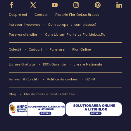
Despre noi
Contact
Florarie FloriDeLux Brasov
Intrebari frecvente
Cum cumpar si cum platesc?
Parerea clientilor
Cum Livram Florile La FlorideLux.Ro
Colectii
Cadouri
Funerare
Flori Online
Livrare Gratuita
100% Garantie
Livrare Nationala
Termeni & Conditii
Politica de cookies
GDPR
Blog
Idei de mesaje pentru felicitari