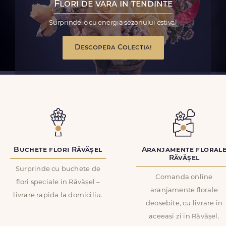
Flori de vara in tendinte
Surprinde-o cu energia sezonului estival
Descopera Colectia!
Buchete flori Răvășel
Aranjamente floral
Răvășel
Surprinde cu buchete de
Comanda online
flori speciale in Răvășel –
aranjamente florale
livrare rapida la domiciliu.
deosebite, cu livrare in
aceeasi zi in Răvășel.