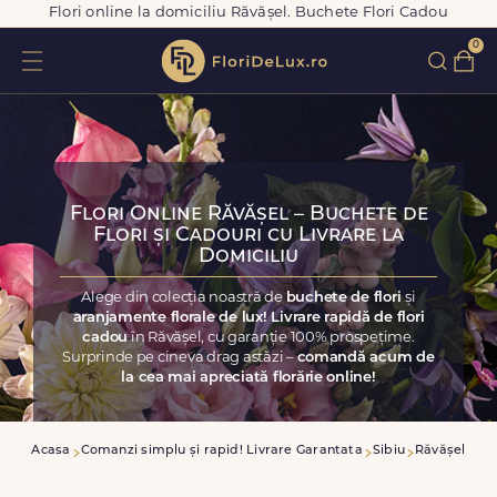
Flori online la domiciliu Răvășel. Buchete Flori Cadou
0
Flori Online Răvășel – Buchete de
Flori și Cadouri cu Livrare la
Domiciliu
Alege din colecția noastră de
buchete de flori
și
aranjamente florale de lux! Livrare rapidă de flori
cadou
în Răvășel, cu garanție 100% prospețime.
Surprinde pe cineva drag astăzi –
comandă acum de
la cea mai apreciată florărie online!
Acasa
Comanzi simplu și rapid! Livrare Garantata
Sibiu
Răvășel