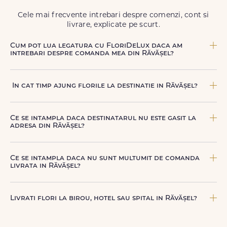
Cele mai frecvente intrebari despre comenzi, cont si
livrare, explicate pe scurt.
Cum pot lua legatura cu FloriDeLux daca am
intrebari despre comanda mea din Răvășel?
Echipa FloriDeLux iti ofera suport clienti 7 zile din 7
pentru comenzile cu livrare in Răvășel. Ne poti contacta
In cat timp ajung florile la destinatie in Răvășel?
oricand pentru informatii despre comanda, livrare sau
produse, telefonic la +40 722 394 904, prin chat-ul de pe
In Răvășel, livrarea se face in 2–4 ore de la confirmarea
site sau prin email la
contact@floridelux.ro
.
platii comenzii, in functie de intervalul de livrare aes.
Ce se intampla daca destinatarul nu este gasit la
adresa din Răvășel?
Curierul nostru incearca sa contacteze destinatarul la
numarul de telefon oferit. Daca nu poate preda comanda,
Ce se intampla daca nu sunt multumit de comanda
te contactam pentru o solutie rapida (reprogramare sau
livrata in Răvășel?
alta adresa in Răvășel.
FloriDeLux ofera garantie 100% multumit sau banii inapoi,
astfel incat poti comanda fara griji.
Livrati flori la birou, hotel sau spital in Răvășel?
Da, livram la adrese rezidentiale si comerciale din Răvășel,