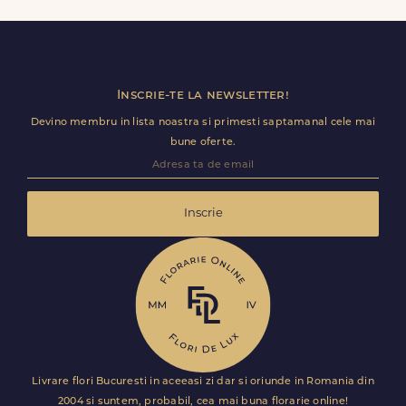
inclusiv receptii sau birouri. Te rugam sa adaugi detalii
utile (nume receptie, etaj, salon) ca livrarea sa decurga
fara intarzieri.
Inscrie-te la newsletter!
Devino membru in lista noastra si primesti saptamanal cele mai
bune oferte.
Inscrie
Livrare flori Bucuresti in aceeasi zi dar si oriunde in Romania din
2004 si suntem, probabil, cea mai buna florarie online!