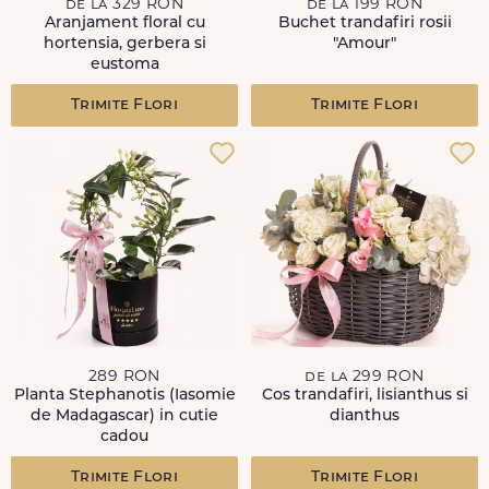
de la 329 RON
de la 199 RON
Aranjament floral cu
Buchet trandafiri rosii
hortensia, gerbera si
"Amour"
eustoma
Trimite Flori
Trimite Flori
289 RON
de la 299 RON
Planta Stephanotis (Iasomie
Cos trandafiri, lisianthus si
de Madagascar) in cutie
dianthus
cadou
Trimite Flori
Trimite Flori