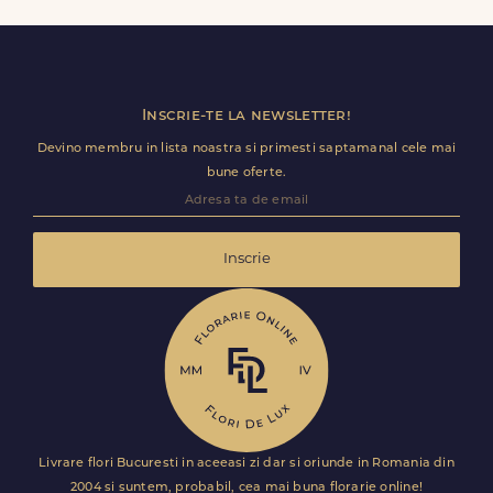
inclusiv receptii sau birouri. Te rugam sa adaugi detalii
utile (nume receptie, etaj, salon) ca livrarea sa decurga
fara intarzieri.
Inscrie-te la newsletter!
Devino membru in lista noastra si primesti saptamanal cele mai
bune oferte.
Inscrie
Livrare flori Bucuresti in aceeasi zi dar si oriunde in Romania din
2004 si suntem, probabil, cea mai buna florarie online!