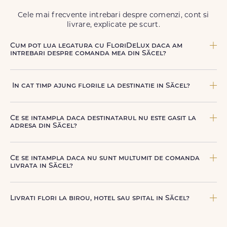
Cele mai frecvente intrebari despre comenzi, cont si
livrare, explicate pe scurt.
Cum pot lua legatura cu FloriDeLux daca am
intrebari despre comanda mea din Săcel?
Echipa FloriDeLux iti ofera suport clienti 7 zile din 7
pentru comenzile cu livrare in Săcel. Ne poti contacta
In cat timp ajung florile la destinatie in Săcel?
oricand pentru informatii despre comanda, livrare sau
produse, telefonic la +40 722 394 904, prin chat-ul de pe
In Săcel, livrarea se face in 2–4 ore de la confirmarea platii
site sau prin email la
contact@floridelux.ro
.
comenzii, in functie de intervalul de livrare aes.
Ce se intampla daca destinatarul nu este gasit la
adresa din Săcel?
Curierul nostru incearca sa contacteze destinatarul la
numarul de telefon oferit. Daca nu poate preda comanda,
Ce se intampla daca nu sunt multumit de comanda
te contactam pentru o solutie rapida (reprogramare sau
livrata in Săcel?
alta adresa in Săcel.
FloriDeLux ofera garantie 100% multumit sau banii inapoi,
astfel incat poti comanda fara griji.
Livrati flori la birou, hotel sau spital in Săcel?
Da, livram la adrese rezidentiale si comerciale din Săcel,