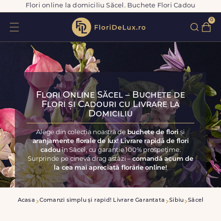
Flori online la domiciliu Săcel. Buchete Flori Cadou
0
Flori Online Săcel – Buchete de
Flori și Cadouri cu Livrare la
Domiciliu
Alege din colecția noastră de
buchete de flori
și
aranjamente florale de lux! Livrare rapidă de flori
cadou
în Săcel, cu garanție 100% prospețime.
Surprinde pe cineva drag astăzi –
comandă acum de
la cea mai apreciată florărie online!
Acasa
Comanzi simplu și rapid! Livrare Garantata
Sibiu
Săcel