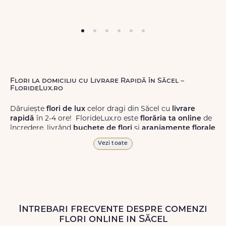
Flori la domiciliu cu Livrare Rapidă în Săcel –
FlorideLux.ro
Dăruiește
flori de lux
celor dragi din Săcel cu
livrare
rapidă
în 2-4 ore! FlorideLux.ro este
florăria ta online
de
încredere, livrând
buchete de flori
și
aranjamente florale
de calitate superioară în Săcel și în toată România.
Vezi toate
Alege dintr-o gamă largă de
flori
proaspete, pentru orice
ocazie, și comanda-le
online!
Cu FlorideLux.ro, primești
garanția unei livrări prompte și a unor
flori
care vor face
impresie.
Intrebari frecvente despre comenzi
Livrăm buchete de flori
chiar și în
weekend
, pentru ca tu
flori online in Săcel
să poți adresa un gest frumos atunci când ai nevoie.