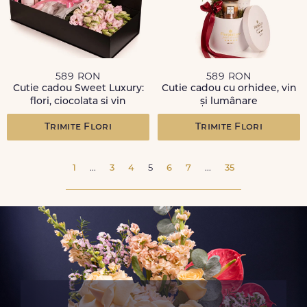
589 RON
589 RON
Cutie cadou Sweet Luxury:
Cutie cadou cu orhidee, vin
flori, ciocolata si vin
și lumânare
Trimite Flori
Trimite Flori
1
...
3
4
5
6
7
...
35