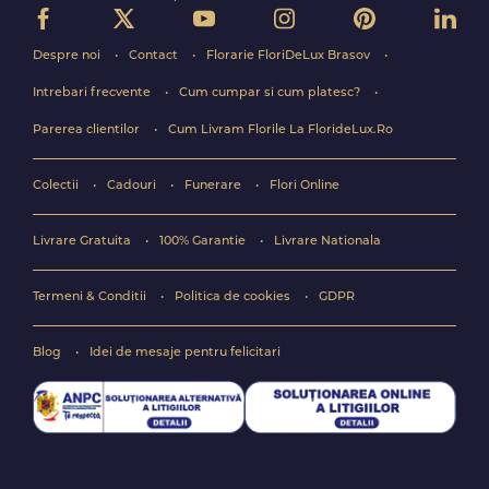
Despre noi
Contact
Florarie FloriDeLux Brasov
Intrebari frecvente
Cum cumpar si cum platesc?
Parerea clientilor
Cum Livram Florile La FlorideLux.Ro
Colectii
Cadouri
Funerare
Flori Online
Livrare Gratuita
100% Garantie
Livrare Nationala
Termeni & Conditii
Politica de cookies
GDPR
Blog
Idei de mesaje pentru felicitari