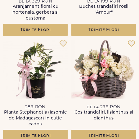
de la 329 RON
de la 199 RON
Aranjament floral cu
Buchet trandafiri rosii
hortensia, gerbera si
"Amour"
eustoma
Trimite Flori
Trimite Flori
289 RON
de la 299 RON
Planta Stephanotis (Iasomie
Cos trandafiri, lisianthus si
de Madagascar) in cutie
dianthus
cadou
Trimite Flori
Trimite Flori