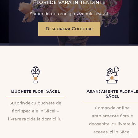
Flori de vara in tendinte
Surprinde-o cu energia sezonului estival
Descopera Colectia!
Buchete flori Săcel
Aranjamente floral
Săcel
Surprinde cu buchete de
Comanda online
flori speciale in Săcel –
aranjamente florale
livrare rapida la domiciliu.
deosebite, cu livrare in
aceeasi zi in Săcel.