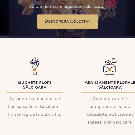
Surprinde-o cu energia sezonului estival
Descopera Colectia!
Buchete flori
Aranjamente floral
Sălcioara
Sălcioara
Surprinde cu buchete de
Comanda online
flori speciale in Sălcioara –
aranjamente florale
livrare rapida la domiciliu.
deosebite, cu livrare in
aceeasi zi in Sălcioara.