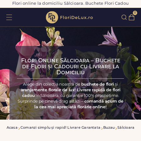
Flori online la domiciliu Sălcioara. Buchete Flori Cadou
0
Flori Online Sălcioara – Buchete
de Flori și Cadouri cu Livrare la
Domiciliu
Alege din colecția noastră de
buchete de flori
și
aranjamente florale de lux! Livrare rapidă de flori
cadou
în Sălcioara, cu garanție 100% prospețime.
Surprinde pe cineva drag astăzi –
comandă acum de
la cea mai apreciată florărie online!
Acasa
Comanzi simplu și rapid! Livrare Garantata
Buzau
Sălcioara