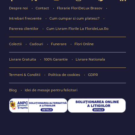
Despre noi
Contact
Florarie FloriDeLux Brasov
Intrebari frecvente
Cum cumpar si cum platesc?
Parerea clientilor
Cum Livram Florile La FlorideLux.Ro
Colectii
Cadouri
Funerare
Flori Online
Livrare Gratuita
100% Garantie
Livrare Nationala
Termeni & Conditii
Politica de cookies
GDPR
Blog
Idei de mesaje pentru felicitari