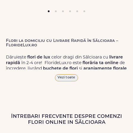
Flori la domiciliu cu Livrare Rapidă în Sălcioara –
FlorideLux.ro
Dăruiește
flori de lux
celor dragi din Sălcioara cu
livrare
rapidă
în 2-4 ore! FlorideLux.ro este
florăria ta online
de
încredere, livrând
buchete de flori
și
aranjamente florale
de calitate superioară în Sălcioara și în toată România.
Vezi toate
Alege dintr-o gamă largă de
flori
proaspete, pentru orice
ocazie, și comanda-le
online!
Cu FlorideLux.ro, primești
garanția unei livrări prompte și a unor
flori
care vor face
impresie.
Intrebari frecvente despre comenzi
Livrăm buchete de flori
chiar și în
weekend
, pentru ca tu
flori online in Sălcioara
să poți adresa un gest frumos atunci când ai nevoie.