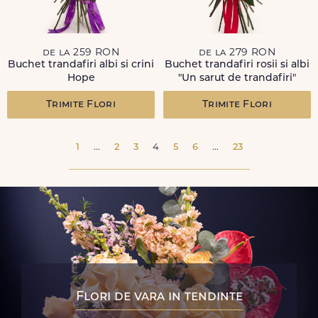
de la 259 RON
de la 279 RON
Buchet trandafiri albi si crini
Buchet trandafiri rosii si albi
Hope
"Un sarut de trandafiri"
Trimite Flori
Trimite Flori
1
...
2
3
4
5
6
...
23
Flori de vara in tendinte