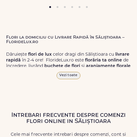
Flori la domiciliu cu Livrare Rapidă în Săliștioara –
FlorideLux.ro
Dăruiește
flori de lux
celor dragi din Săliștioara cu
livrare
rapidă
în 2-4 ore! FlorideLux.ro este
florăria ta online
de
încredere, livrând
buchete de flori
și
aranjamente florale
de calitate superioară în Săliștioara și în toată România.
Vezi toate
Alege dintr-o gamă largă de
flori
proaspete, pentru orice
ocazie, și comanda-le
online!
Cu FlorideLux.ro, primești
garanția unei livrări prompte și a unor
flori
care vor face
impresie.
Intrebari frecvente despre comenzi
Livrăm buchete de flori
chiar și în
weekend
, pentru ca tu
flori online in Săliștioara
să poți adresa un gest frumos atunci când ai nevoie.
Cele mai frecvente intrebari despre comenzi, cont si