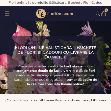
Flori online la domiciliu Săliștioara. Buchete Flori Cadou
0
Flori Online Săliștioara – Buchete
de Flori și Cadouri cu Livrare la
Domiciliu
Alege din colecția noastră de
buchete de flori
și
aranjamente florale de lux! Livrare rapidă de flori
cadou
în Săliștioara, cu garanție 100% prospețime.
Surprinde pe cineva drag astăzi –
comandă acum de
la cea mai apreciată florărie online!
asa
Comanzi simplu și rapid! Livrare Garantata
Hunedoara
Săliștioara