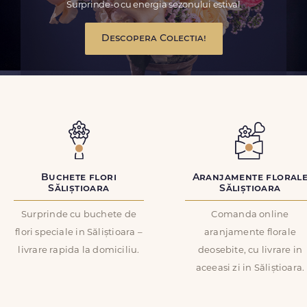
Surprinde-o cu energia sezonului estival
Descopera Colectia!
Buchete flori
Aranjamente floral
Săliștioara
Săliștioara
Surprinde cu buchete de
Comanda online
flori speciale in Săliștioara –
aranjamente florale
livrare rapida la domiciliu.
deosebite, cu livrare in
aceeasi zi in Săliștioara.