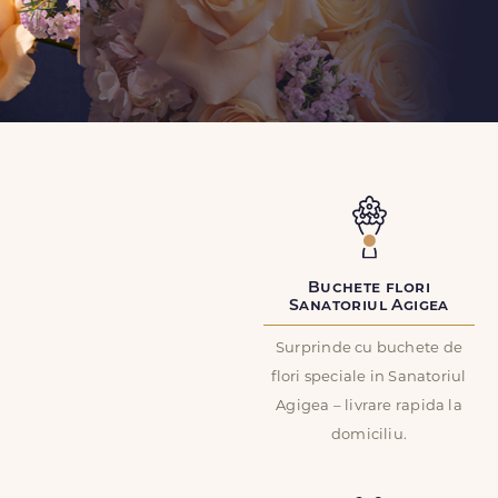
Buchete flori
Sanatoriul Agigea
Surprinde cu buchete de
flori speciale in Sanatoriul
Agigea – livrare rapida la
domiciliu.