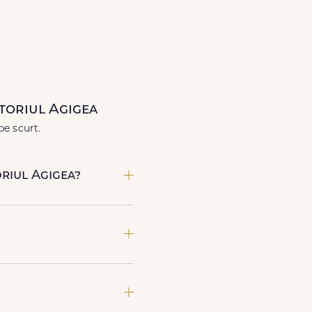
Lux.ro, primești garanția unei
când ai nevoie.
atoriul Agigea
pe scurt.
oriul Agigea?
poate preda comanda, te
iune) si email, care confirma
ul comenzii tale.