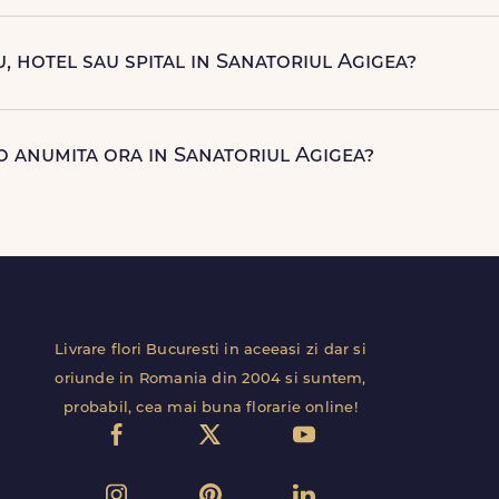
n aceeasi zi in Sanatoriul Agigea pentru comenzile plasate onl
ate rapid, direct de curierii nostri proprii.
u, hotel sau spital in Sanatoriul Agigea?
ntiale si comerciale din Sanatoriul Agigea, inclusiv receptii sau
 etaj, salon) ca livrarea sa decurga fara intarzieri.
 o anumita ora in Sanatoriul Agigea?
ar de livrare disponibil pentru Sanatoriul Agigea in momentul p
 surprizei. Iti punem la dispozitie 3 intervale de livrare: 9-13, 13-
Livrare flori Bucuresti in aceeasi zi dar si
oriunde in Romania din 2004 si suntem,
probabil, cea mai buna florarie online!