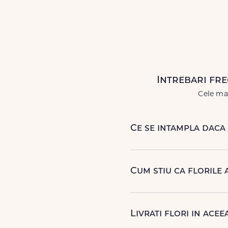
Alege dintr-o gamă largă de
flori
livrări prompte și a unor
flori
care
Livrăm buchete de flori
chiar și
Intrebari fre
Cele mai
Ce se intampla daca 
Curierul nostru incearca sa
contactam pentru o solutie
Cum stiu ca florile 
Dupa finalizarea livrarii, v
ca buchetul a ajuns la desti
Livrati flori in acee