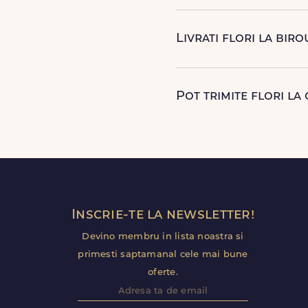
Da, oferim livrare flori i
disponibile. Florile sunt livr
Livrati flori la biro
Da, livram la adrese rezide
detalii utile (nume receptie,
Pot trimite flori la
Poti selecta intervalul or
control mai bun al momentului
Inscrie-te la newsletter!
Devino membru in lista noastra si
primesti saptamanal cele mai bune
oferte.