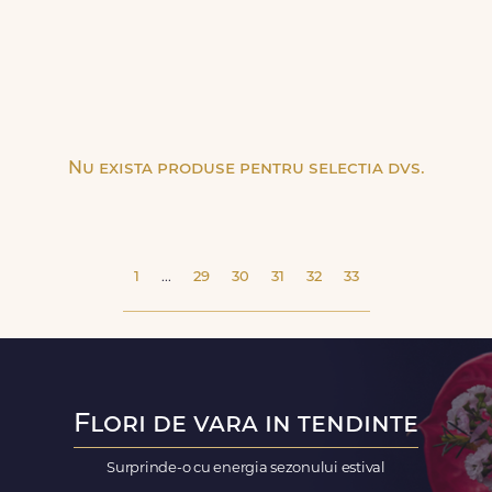
Nu exista produse pentru selectia dvs.
1
...
29
30
31
32
33
Flori de vara in tendinte
Surprinde-o cu energia sezonului estival