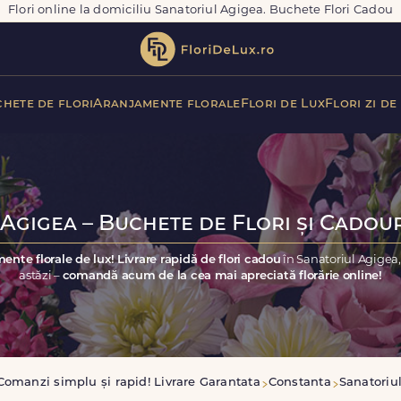
Flori online la domiciliu Sanatoriul Agigea. Buchete Flori Cadou
hete de flori
Aranjamente florale
Flori de Lux
Flori zi de
Agigea – Buchete de Flori și Cadour
ente florale de lux! Livrare rapidă de flori cadou
în Sanatoriul Agigea
astăzi –
comandă acum de la cea mai apreciată florărie online!
Comanzi simplu și rapid! Livrare Garantata
Constanta
Sanatoriu