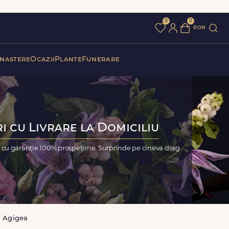
0
0
ron
 nastere
Ocazii
Plante
Funerare
i cu Livrare la Domiciliu
, cu garanție 100% prospețime. Surprinde pe cineva drag
l Agigea