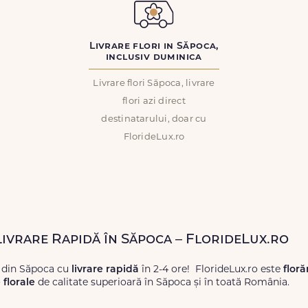
Livrare flori in Săpoca,
inclusiv duminica
Livrare flori Săpoca, livrare
flori azi direct
destinatarului, doar cu
FlorideLux.ro
Livrare Rapidă în Săpoca – FlorideLux.ro
 din Săpoca cu
livrare rapidă
în 2-4 ore! FlorideLux.ro este
floră
florale
de calitate superioară în Săpoca și în toată România.