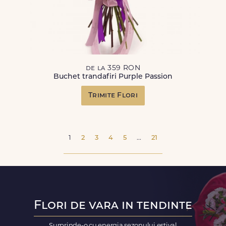
de la 359 RON
Buchet trandafiri Purple Passion
Trimite Flori
1
2
3
4
5
...
21
Flori de vara in tendinte
Surprinde-o cu energia sezonului estival