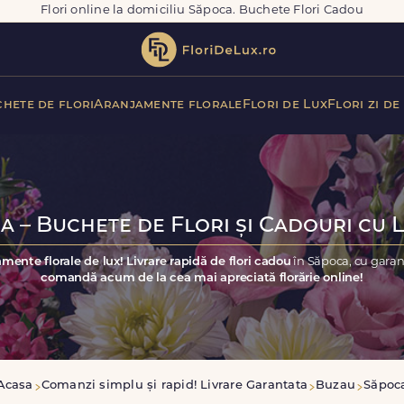
Flori online la domiciliu Săpoca. Buchete Flori Cadou
hete de flori
Aranjamente florale
Flori de Lux
Flori zi de
a – Buchete de Flori și Cadouri cu L
mente florale de lux! Livrare rapidă de flori cadou
în Săpoca, cu garan
comandă acum de la cea mai apreciată florărie online!
Acasa
Comanzi simplu și rapid! Livrare Garantata
Buzau
Săpoc