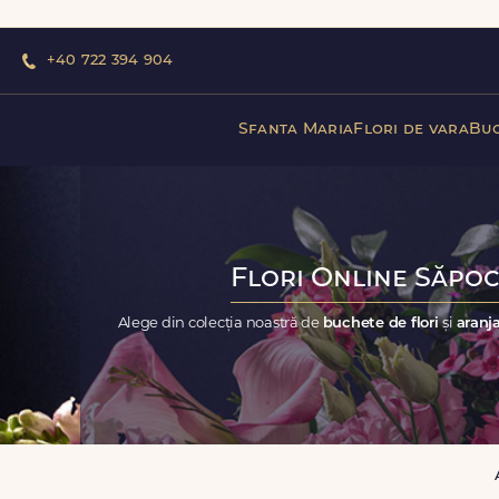
+40 722 394 904
Sfanta Maria
Flori de vara
Buc
Flori Online Săpoc
Alege din colecția noastră de
buchete de flori
și
aranja