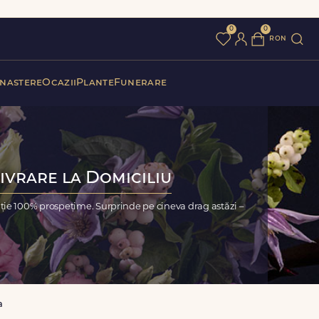
0
0
ron
 nastere
Ocazii
Plante
Funerare
ivrare la Domiciliu
ție 100% prospețime. Surprinde pe cineva drag astăzi –
a