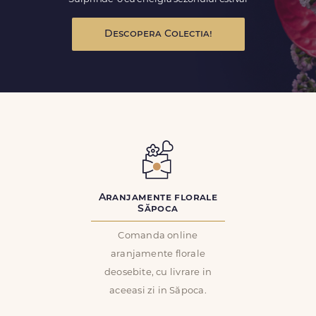
Descopera Colectia!
Aranjamente florale
Săpoca
Comanda online
aranjamente florale
deosebite, cu livrare in
aceeasi zi in Săpoca.