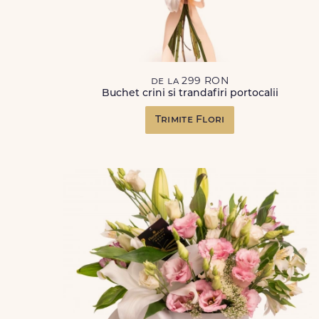
de la 299 RON
Buchet crini si trandafiri portocalii
Trimite Flori