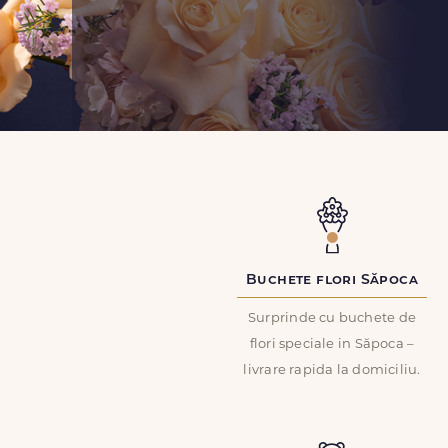
Buchete flori Săpoca
Surprinde cu buchete de
flori speciale in Săpoca –
livrare rapida la domiciliu.