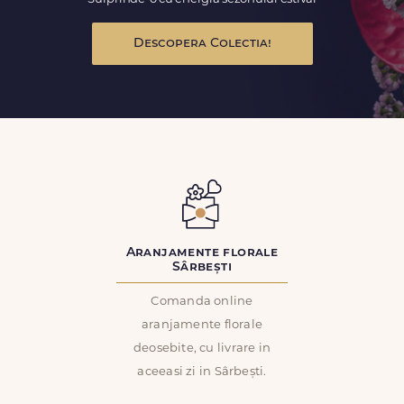
Descopera Colectia!
Aranjamente florale
Sârbești
Comanda online
aranjamente florale
deosebite, cu livrare in
aceeasi zi in Sârbești.