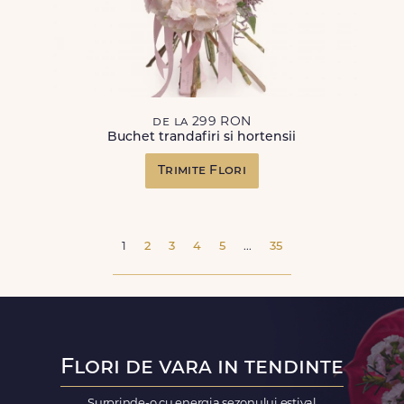
de la 299 RON
Buchet trandafiri si hortensii
Trimite Flori
1
2
3
4
5
...
35
Flori de vara in tendinte
Surprinde-o cu energia sezonului estival