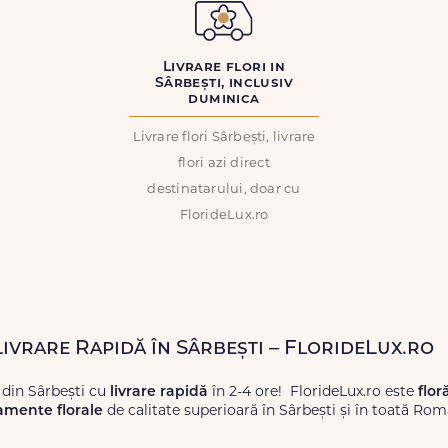
Livrare flori in
Sârbești, inclusiv
duminica
Livrare flori Sârbești, livrare
flori azi direct
destinatarului, doar cu
FlorideLux.ro
Livrare Rapidă în Sârbești – FlorideLux.ro
 din Sârbești cu
livrare rapidă
în 2-4 ore! FlorideLux.ro este
flor
amente florale
de calitate superioară în Sârbești și în toată Rom