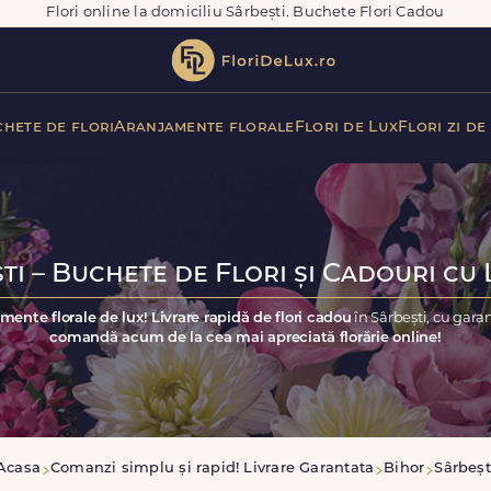
Flori online la domiciliu Sârbești. Buchete Flori Cadou
hete de flori
Aranjamente florale
Flori de Lux
Flori zi de
ti – Buchete de Flori și Cadouri cu 
mente florale de lux! Livrare rapidă de flori cadou
în Sârbești, cu gara
comandă acum de la cea mai apreciată florărie online!
Acasa
Comanzi simplu și rapid! Livrare Garantata
Bihor
Sârbeșt