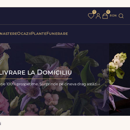
0
0
ron
 nastere
Ocazii
Plante
Funerare
Livrare la Domiciliu
nție 100% prospețime. Surprinde pe cineva drag astăzi –
i