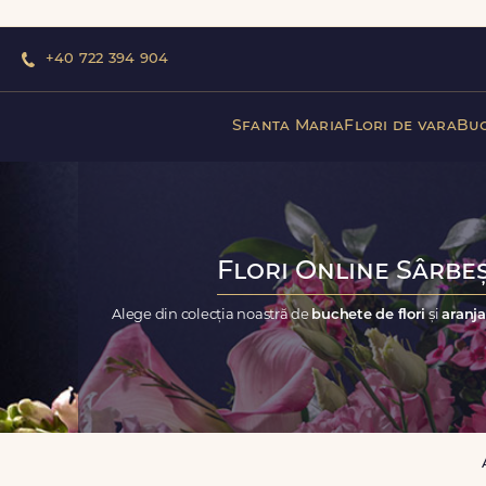
+40 722 394 904
Sfanta Maria
Flori de vara
Buc
Flori Online Sârbeș
Alege din colecția noastră de
buchete de flori
și
aranja