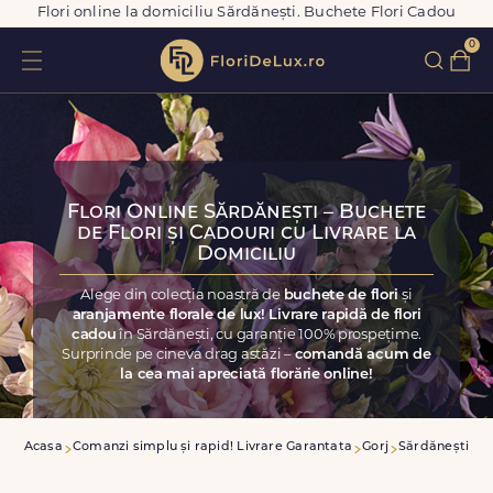
Flori online la domiciliu Sărdănești. Buchete Flori Cadou
0
Flori Online Sărdănești – Buchete
de Flori și Cadouri cu Livrare la
Domiciliu
Alege din colecția noastră de
buchete de flori
și
aranjamente florale de lux! Livrare rapidă de flori
cadou
în Sărdănești, cu garanție 100% prospețime.
Surprinde pe cineva drag astăzi –
comandă acum de
la cea mai apreciată florărie online!
Acasa
Comanzi simplu și rapid! Livrare Garantata
Gorj
Sărdănești