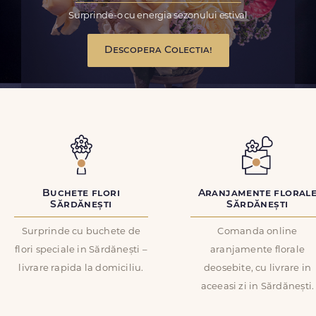
Surprinde-o cu energia sezonului estival
Descopera Colectia!
Buchete flori
Aranjamente floral
Sărdănești
Sărdănești
Surprinde cu buchete de
Comanda online
flori speciale in Sărdănești –
aranjamente florale
livrare rapida la domiciliu.
deosebite, cu livrare in
aceeasi zi in Sărdănești.