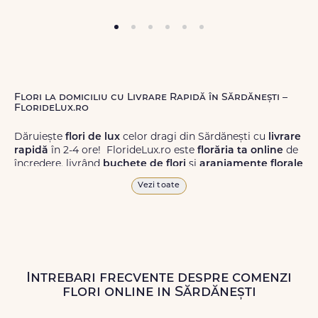
Flori la domiciliu cu Livrare Rapidă în Sărdănești –
FlorideLux.ro
Dăruiește
flori de lux
celor dragi din Sărdănești cu
livrare
rapidă
în 2-4 ore! FlorideLux.ro este
florăria ta online
de
încredere, livrând
buchete de flori
și
aranjamente florale
de calitate superioară în Sărdănești și în toată România.
Vezi toate
Alege dintr-o gamă largă de
flori
proaspete, pentru orice
ocazie, și comanda-le
online!
Cu FlorideLux.ro, primești
garanția unei livrări prompte și a unor
flori
care vor face
impresie.
Intrebari frecvente despre comenzi
Livrăm buchete de flori
chiar și în
weekend
, pentru ca tu
flori online in Sărdănești
să poți adresa un gest frumos atunci când ai nevoie.