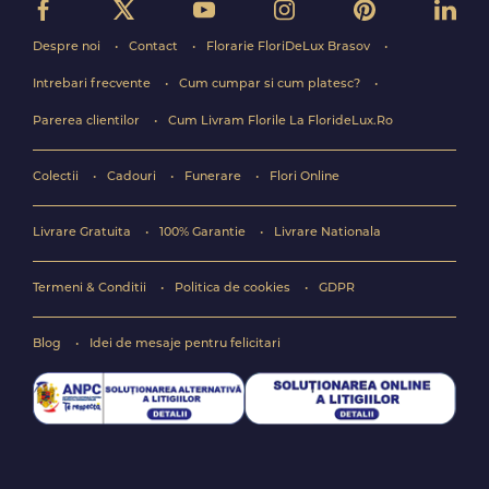
Despre noi
Contact
Florarie FloriDeLux Brasov
Intrebari frecvente
Cum cumpar si cum platesc?
Parerea clientilor
Cum Livram Florile La FlorideLux.Ro
Colectii
Cadouri
Funerare
Flori Online
Livrare Gratuita
100% Garantie
Livrare Nationala
Termeni & Conditii
Politica de cookies
GDPR
Blog
Idei de mesaje pentru felicitari