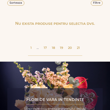
Sorteaza
Filtre
Nu exista produse pentru selectia dvs.
1
...
17
18
19
20
21
Flori de vara in tendinte
Surprinde-o cu energia sezonului estival