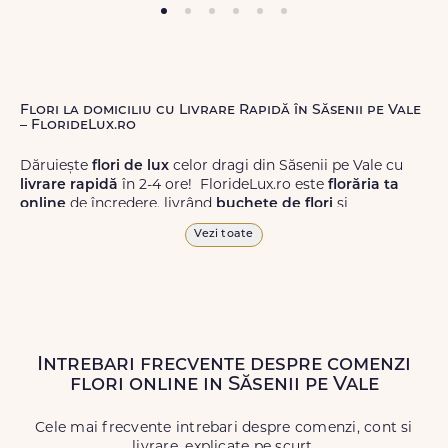
Flori la domiciliu cu Livrare Rapidă în Săsenii pe Vale
– FlorideLux.ro
Dăruiește
flori de lux
celor dragi din Săsenii pe Vale cu
livrare rapidă
în 2-4 ore! FlorideLux.ro este
florăria ta
online
de încredere, livrând
buchete de flori
și
aranjamente florale
de calitate superioară în Săsenii pe
Vezi toate
Vale și în toată România.
Alege dintr-o gamă largă de
flori
proaspete, pentru orice
ocazie, și comanda-le
online!
Cu FlorideLux.ro, primești
garanția unei livrări prompte și a unor
flori
care vor face
impresie.
Intrebari frecvente despre comenzi
flori online in Săsenii pe Vale
Livrăm buchete de flori
chiar și în
weekend
, pentru ca tu
să poți adresa un gest frumos atunci când ai nevoie.
Cele mai frecvente intrebari despre comenzi, cont si
livrare, explicate pe scurt.