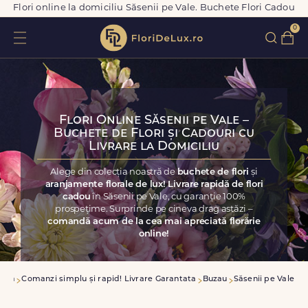
Flori online la domiciliu Săsenii pe Vale. Buchete Flori Cadou
0
Flori Online Săsenii pe Vale –
Buchete de Flori și Cadouri cu
Livrare la Domiciliu
Alege din colecția noastră de
buchete de flori
și
aranjamente florale de lux! Livrare rapidă de flori
cadou
în Săsenii pe Vale, cu garanție 100%
prospețime. Surprinde pe cineva drag astăzi –
comandă acum de la cea mai apreciată florărie
online!
casa
Comanzi simplu și rapid! Livrare Garantata
Buzau
Săsenii pe Vale