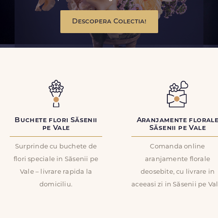
Descopera Colectia!
Buchete flori Săsenii
Aranjamente floral
pe Vale
Săsenii pe Vale
Surprinde cu buchete de
Comanda online
flori speciale in Săsenii pe
aranjamente florale
Vale – livrare rapida la
deosebite, cu livrare in
domiciliu.
aceeasi zi in Săsenii pe Val