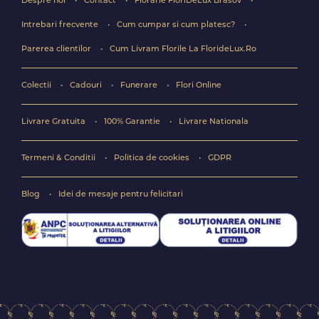
Despre noi
Contact
Florarie FloriDeLux Brasov
Intrebari frecvente
Cum cumpar si cum platesc?
Parerea clientilor
Cum Livram Florile La FlorideLux.Ro
Colectii
Cadouri
Funerare
Flori Online
Livrare Gratuita
100% Garantie
Livrare Nationala
Termeni & Conditii
Politica de cookies
GDPR
Blog
Idei de mesaje pentru felicitari