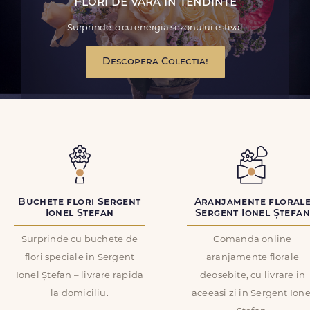
Flori de vara in tendinte
Surprinde-o cu energia sezonului estival
Descopera Colectia!
Buchete flori Sergent
Aranjamente floral
Ionel Ștefan
Sergent Ionel Ștefan
Surprinde cu buchete de
Comanda online
flori speciale in Sergent
aranjamente florale
Ionel Ștefan – livrare rapida
deosebite, cu livrare in
la domiciliu.
aceeasi zi in Sergent Ione