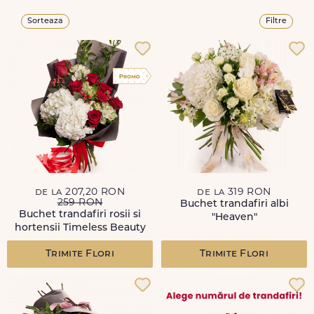
Sorteaza
Filtre
de la 207,20 RON
de la 319 RON
259 RON
Buchet trandafiri albi
Buchet trandafiri rosii si
"Heaven"
hortensii Timeless Beauty
Trimite Flori
Trimite Flori