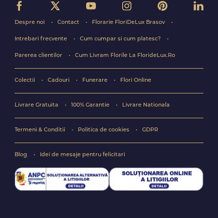
Despre noi
Contact
Florarie FloriDeLux Brasov
Intrebari frecvente
Cum cumpar si cum platesc?
Parerea clientilor
Cum Livram Florile La FlorideLux.Ro
Colectii
Cadouri
Funerare
Flori Online
Livrare Gratuita
100% Garantie
Livrare Nationala
Termeni & Conditii
Politica de cookies
GDPR
Blog
Idei de mesaje pentru felicitari