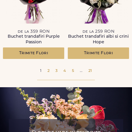
de la 359 RON
de la 259 RON
Buchet trandafiri Purple
Buchet trandafiri albi si crini
Passion
Hope
Trimite Flori
Trimite Flori
1
2
3
4
5
...
21