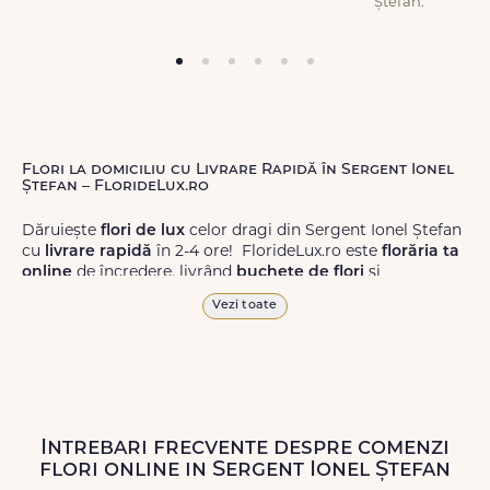
Ștefan.
Flori la domiciliu cu Livrare Rapidă în Sergent Ionel
Ștefan – FlorideLux.ro
Dăruiește
flori de lux
celor dragi din Sergent Ionel Ștefan
cu
livrare rapidă
în 2-4 ore! FlorideLux.ro este
florăria ta
online
de încredere, livrând
buchete de flori
și
aranjamente florale
de calitate superioară în Sergent
Vezi toate
Ionel Ștefan și în toată România.
Alege dintr-o gamă largă de
flori
proaspete, pentru orice
ocazie, și comanda-le
online!
Cu FlorideLux.ro, primești
garanția unei livrări prompte și a unor
flori
care vor face
impresie.
Intrebari frecvente despre comenzi
flori online in Sergent Ionel Ștefan
Livrăm buchete de flori
chiar și în
weekend
, pentru ca tu