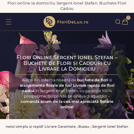
Flori online la domiciliu Sergent Ionel Ștefan. Buchete Flori
Cadou
0
Flori Online Sergent Ionel Ștefan –
Buchete de Flori și Cadouri cu
Livrare la Domiciliu
Alege din colecția noastră de
buchete de flori
și
aranjamente florale de lux! Livrare rapidă de flori
cadou
în Sergent Ionel Ștefan, cu garanție 100%
prospețime. Surprinde pe cineva drag astăzi –
comandă acum de la cea mai apreciată florărie
online!
Comanzi simplu și rapid! Livrare Garantata
Buzau
Sergent Ionel Ștefan