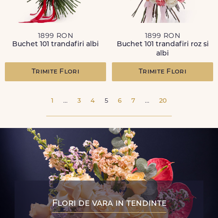
1899 RON
1899 RON
Buchet 101 trandafiri albi
Buchet 101 trandafiri roz si
albi
Trimite Flori
Trimite Flori
1
...
3
4
5
6
7
...
20
Flori de vara in tendinte