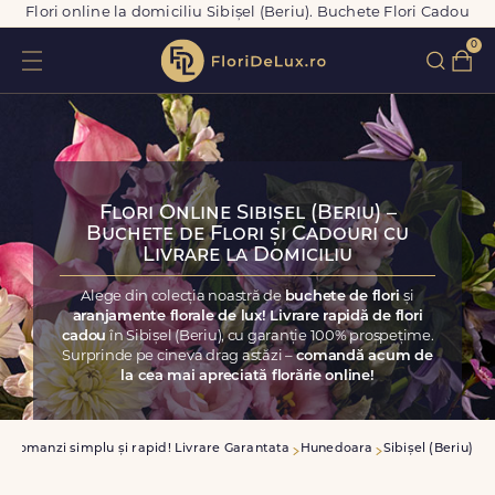
Flori online la domiciliu Sibișel (Beriu). Buchete Flori Cadou
0
Flori Online Sibișel (Beriu) –
Buchete de Flori și Cadouri cu
Livrare la Domiciliu
Alege din colecția noastră de
buchete de flori
și
aranjamente florale de lux! Livrare rapidă de flori
cadou
în Sibișel (Beriu), cu garanție 100% prospețime.
Surprinde pe cineva drag astăzi –
comandă acum de
la cea mai apreciată florărie online!
Comanzi simplu și rapid! Livrare Garantata
Hunedoara
Sibișel (Beriu)