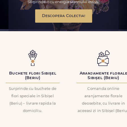
Surprinde-o cu energia sezonului estival
Descopera Colectia!
Buchete flori Sibișel
Aranjamente floral
(Beriu)
Sibișel (Beriu)
Surprinde cu buchete de
Comanda online
flori speciale in Sibișel
aranjamente florale
(Beriu) – livrare rapida la
deosebite, cu livrare in
domiciliu.
aceeasi zi in Sibișel (Beriu