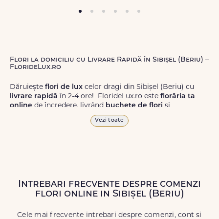
Flori la domiciliu cu Livrare Rapidă în Sibișel (Beriu) –
FlorideLux.ro
Dăruiește
flori de lux
celor dragi din Sibișel (Beriu) cu
livrare rapidă
în 2-4 ore! FlorideLux.ro este
florăria ta
online
de încredere, livrând
buchete de flori
și
aranjamente florale
de calitate superioară în Sibișel
Vezi toate
(Beriu) și în toată România.
Alege dintr-o gamă largă de
flori
proaspete, pentru orice
ocazie, și comanda-le
online!
Cu FlorideLux.ro, primești
garanția unei livrări prompte și a unor
flori
care vor face
impresie.
Intrebari frecvente despre comenzi
flori online in Sibișel (Beriu)
Livrăm buchete de flori
chiar și în
weekend
, pentru ca tu
să poți adresa un gest frumos atunci când ai nevoie.
Cele mai frecvente intrebari despre comenzi, cont si