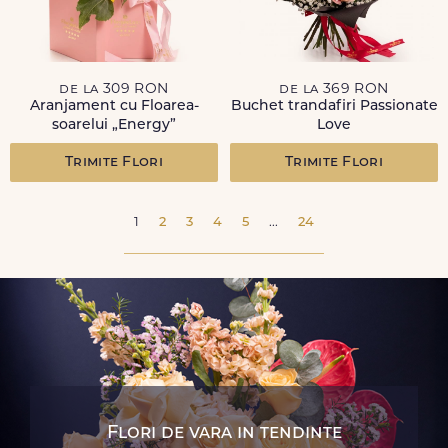
de la 309 RON
de la 369 RON
Aranjament cu Floarea-
Buchet trandafiri Passionate
soarelui „Energy”
Love
Trimite Flori
Trimite Flori
1
2
3
4
5
...
24
Flori de vara in tendinte