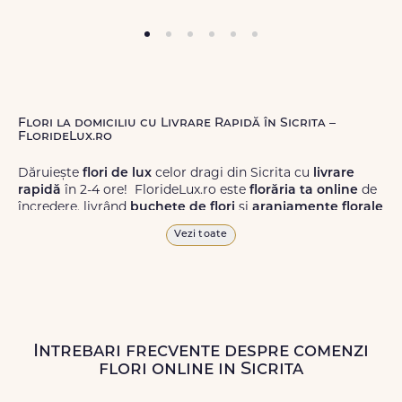
Flori la domiciliu cu Livrare Rapidă în Sicrita –
FlorideLux.ro
Dăruiește
flori de lux
celor dragi din Sicrita cu
livrare
rapidă
în 2-4 ore! FlorideLux.ro este
florăria ta online
de
încredere, livrând
buchete de flori
și
aranjamente florale
de calitate superioară în Sicrita și în toată România.
Vezi toate
Alege dintr-o gamă largă de
flori
proaspete, pentru orice
ocazie, și comanda-le
online!
Cu FlorideLux.ro, primești
garanția unei livrări prompte și a unor
flori
care vor face
impresie.
Intrebari frecvente despre comenzi
Livrăm buchete de flori
chiar și în
weekend
, pentru ca tu
flori online in Sicrita
să poți adresa un gest frumos atunci când ai nevoie.