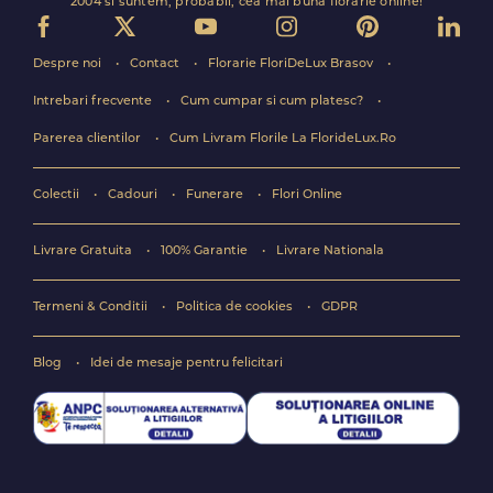
2004 si suntem, probabil, cea mai buna florarie online!
Despre noi
Contact
Florarie FloriDeLux Brasov
Intrebari frecvente
Cum cumpar si cum platesc?
Parerea clientilor
Cum Livram Florile La FlorideLux.Ro
Colectii
Cadouri
Funerare
Flori Online
Livrare Gratuita
100% Garantie
Livrare Nationala
Termeni & Conditii
Politica de cookies
GDPR
Blog
Idei de mesaje pentru felicitari