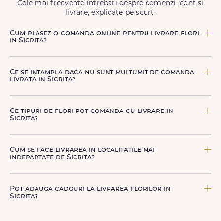
Cele mai frecvente intrebari despre comenzi, cont si
livrare, explicate pe scurt.
Cum plasez o comanda online pentru livrare flori
in Sicrita?
Comanda se plaseaza online, rapid si simplu, alegand
produsul dorit, data si intervalul de livrare si adresa din
Ce se intampla daca nu sunt multumit de comanda
Sicrita. sau poti plasa comanda telefonic, la nr. +40 722
livrata in Sicrita?
394 904.
FloriDeLux ofera garantie 100% multumit sau banii inapoi,
astfel incat poti comanda fara griji.
Ce tipuri de flori pot comanda cu livrare in
Sicrita?
Poti comanda buchete si aranjamente florale pentru
aniversari, onomastici, sarbatori, evenimente speciale sau
Cum se face livrarea in localitatile mai
gesturi spontane, toate create din flori naturale proaspete.
indepartate de Sicrita?
De la clasicii trandafiri, la flori de sezon si soiuri exotice,
pe toate le gasesti pe floridelux.ro.
Pentru localitatile indepartate, livrarea se face prin curierii
nostri dedicati sau ai optiunea de livrare la cutie, prin
Pot adauga cadouri la livrarea florilor in
firma de curierat, cu un cost mai avantajos si ambalare
Sicrita?
speciala pentru transport sigur.
Da, poti adauga cadouri precum ciocolata, vin, sampanie,