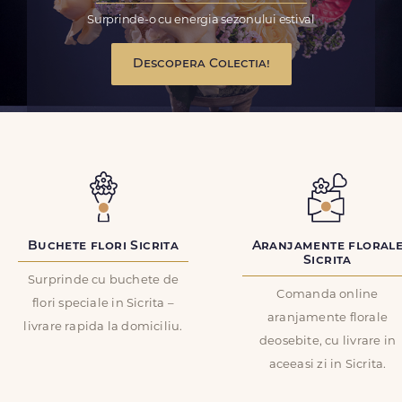
Surprinde-o cu energia sezonului estival
Descopera Colectia!
Buchete flori Sicrita
Aranjamente floral
Sicrita
Surprinde cu buchete de
Comanda online
flori speciale in Sicrita –
aranjamente florale
livrare rapida la domiciliu.
deosebite, cu livrare in
aceeasi zi in Sicrita.