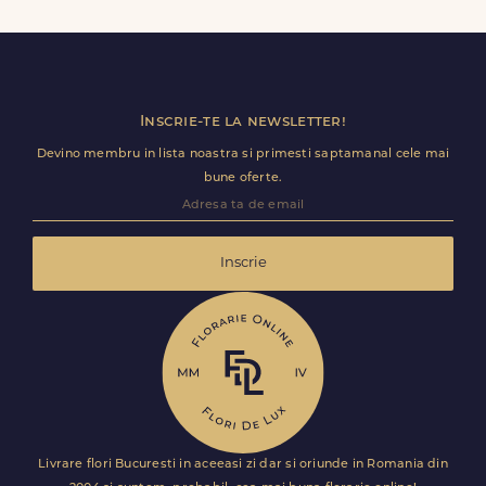
baloane, ursuleti de plus, torturi sau alte produse
premium direct in cosul de cumparaturi.
Inscrie-te la newsletter!
Devino membru in lista noastra si primesti saptamanal cele mai
bune oferte.
Inscrie
Livrare flori Bucuresti in aceeasi zi dar si oriunde in Romania din