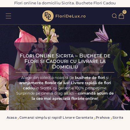
Flori online la domiciliu Sicrita. Buchete Flori Cadou
0
Flori Online Sicrita – Buchete de
Flori și Cadouri cu Livrare la
Domiciliu
Alege din colecția noastră de
buchete de flori
și
aranjamente florale de lux! Livrare rapidă de flori
cadou
în Sicrita, cu garanție 100% prospețime.
Surprinde pe cineva drag astăzi –
comandă acum de
la cea mai apreciată florărie online!
Acasa
Comanzi simplu și rapid! Livrare Garantata
Prahova
Sicrita