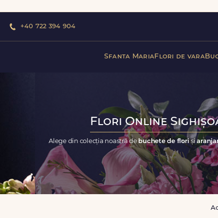
+40 722 394 904
Sfanta Maria
Flori de vara
Buc
Flori Online Sighișo
Alege din colecția noastră de
buchete de flori
și
aranja
A