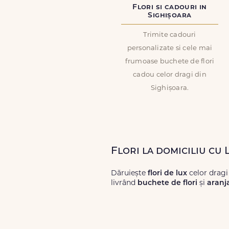
Flori si cadouri in
Sighișoara
Trimite cadouri
personalizate si cele mai
frumoase buchete de flori
cadou celor dragi din
Sighișoara.
Flori la domiciliu cu 
Dăruiește
flori de lux
celor dragi
livrând
buchete de flori
și
aranj
Alege dintr-o gamă largă de
flori
livrări prompte și a unor
flori
care