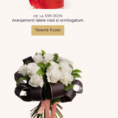
de la 599 RON
Aranjament lalele rosii si ornitogalum
Trimite Flori