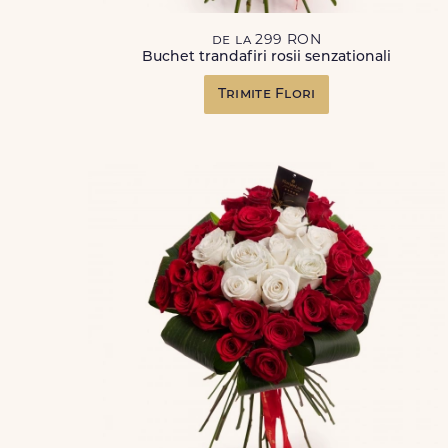
de la 299 RON
Buchet trandafiri rosii senzationali
Trimite Flori