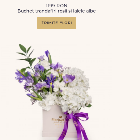
1199 RON
Buchet trandafiri rosii si lalele albe
Trimite Flori