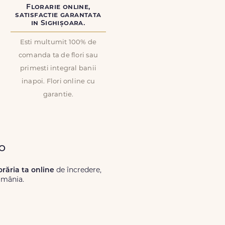
Florarie online,
satisfactie garantata
in Sighișoara.
Esti multumit 100% de
comanda ta de flori sau
primesti integral banii
inapoi. Flori online cu
garantie.
ro
lorăria ta online
de încredere,
omânia.
Lux.ro, primești garanția unei