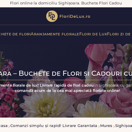
Flori online la domiciliu Sighișoara. Buchete Flori Cadou
hete de flori
Aranjamente florale
Flori de Lux
Flori zi de
ara – Buchete de Flori și Cadouri cu
mente florale de lux! Livrare rapidă de flori cadou
în Sighișoara, cu ga
–
comandă acum de la cea mai apreciată florărie online!
casa
Comanzi simplu și rapid! Livrare Garantata
Mures
Sighișo