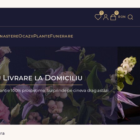
0
0
ron
 nastere
Ocazii
Plante
Funerare
 Livrare la Domiciliu
ranție 100% prospețime. Surprinde pe cineva drag astăzi
ara