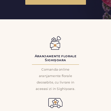
Aranjamente florale
Sighișoara
Comanda online
aranjamente florale
deosebite, cu livrare in
aceeasi zi in Sighișoara.