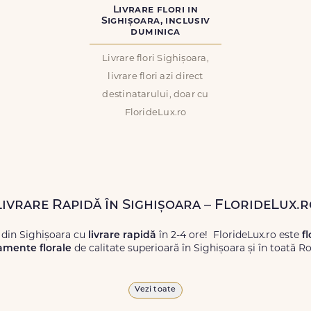
Livrare flori in
Sighișoara, inclusiv
duminica
Livrare flori Sighișoara,
livrare flori azi direct
destinatarului, doar cu
FlorideLux.ro
Livrare Rapidă în Sighișoara – FlorideLux.
 din Sighișoara cu
livrare rapidă
în 2-4 ore! FlorideLux.ro este
f
amente florale
de calitate superioară în Sighișoara și în toată R
proaspete, pentru orice ocazie, și comanda-le
online!
Cu Floride
Vezi toate
 vor face impresie.