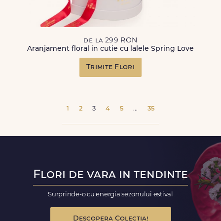
de la 299 RON
Aranjament floral in cutie cu lalele Spring Love
Trimite Flori
1
2
3
4
5
...
35
Flori de vara in tendinte
Surprinde-o cu energia sezonului estival
Descopera Colectia!