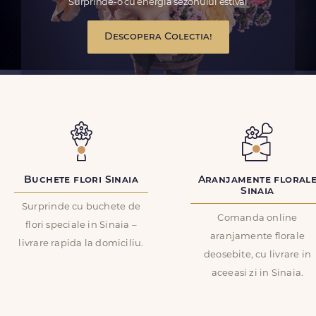
Surprinde-o cu energia sezonului estival
Descopera Colectia!
Buchete flori Sinaia
Aranjamente floral
Sinaia
Surprinde cu buchete de
Comanda online
flori speciale in Sinaia –
aranjamente florale
livrare rapida la domiciliu.
deosebite, cu livrare in
aceeasi zi in Sinaia.