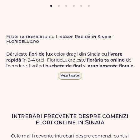
Flori la domiciliu cu Livrare Rapidă în Sinaia –
FlorideLux.ro
Dăruiește
flori de lux
celor dragi din Sinaia cu
livrare
rapidă
în 2-4 ore! FlorideLux.ro este
florăria ta online
de
încredere, livrând
buchete de flori
și
aranjamente florale
de calitate superioară în Sinaia și în toată România.
Vezi toate
Alege dintr-o gamă largă de
flori
proaspete, pentru orice
ocazie, și comanda-le
online!
Cu FlorideLux.ro, primești
garanția unei livrări prompte și a unor
flori
care vor face
impresie.
Intrebari frecvente despre comenzi
Livrăm buchete de flori
chiar și în
weekend
, pentru ca tu
flori online in Sinaia
să poți adresa un gest frumos atunci când ai nevoie.
Cele mai frecvente intrebari despre comenzi, cont si