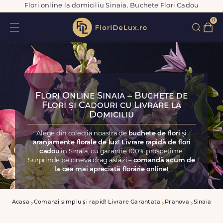
Flori online la domiciliu Sinaia. Buchete Flori Cadou
0
Flori Online Sinaia – Buchete de
Flori și Cadouri cu Livrare la
Domiciliu
Alege din colecția noastră de
buchete de flori
și
aranjamente florale de lux! Livrare rapidă de flori
cadou
în Sinaia, cu garanție 100% prospețime.
Surprinde pe cineva drag astăzi –
comandă acum de
la cea mai apreciată florărie online!
Acasa
Comanzi simplu și rapid! Livrare Garantata
Prahova
Sinaia