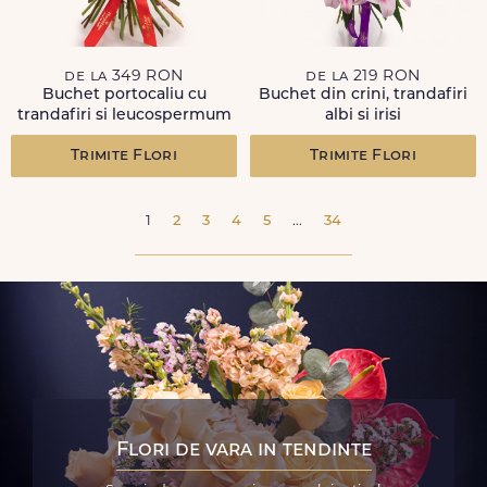
de la 349 RON
de la 219 RON
Buchet portocaliu cu
Buchet din crini, trandafiri
trandafiri si leucospermum
albi si irisi
Trimite Flori
Trimite Flori
1
2
3
4
5
...
34
Flori de vara in tendinte