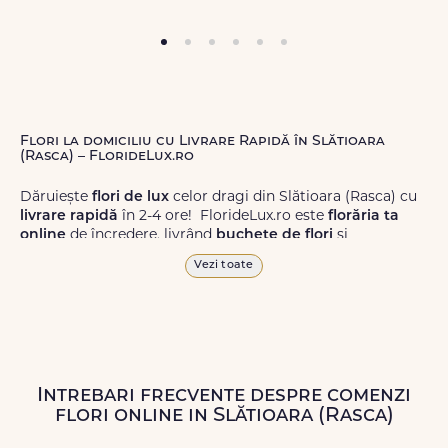
Flori la domiciliu cu Livrare Rapidă în Slătioara
(Rasca) – FlorideLux.ro
Dăruiește
flori de lux
celor dragi din Slătioara (Rasca) cu
livrare rapidă
în 2-4 ore! FlorideLux.ro este
florăria ta
online
de încredere, livrând
buchete de flori
și
aranjamente florale
de calitate superioară în Slătioara
Vezi toate
(Rasca) și în toată România.
Alege dintr-o gamă largă de
flori
proaspete, pentru orice
ocazie, și comanda-le
online!
Cu FlorideLux.ro, primești
garanția unei livrări prompte și a unor
flori
care vor face
impresie.
Intrebari frecvente despre comenzi
flori online in Slătioara (Rasca)
Livrăm buchete de flori
chiar și în
weekend
, pentru ca tu
să poți adresa un gest frumos atunci când ai nevoie.