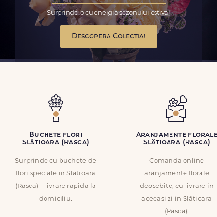
Surprinde-o cu energia sezonului estival
Descopera Colectia!
Buchete flori
Aranjamente floral
Slătioara (Rasca)
Slătioara (Rasca)
Surprinde cu buchete de
Comanda online
flori speciale in Slătioara
aranjamente florale
(Rasca) – livrare rapida la
deosebite, cu livrare in
domiciliu.
aceeasi zi in Slătioara
(Rasca).