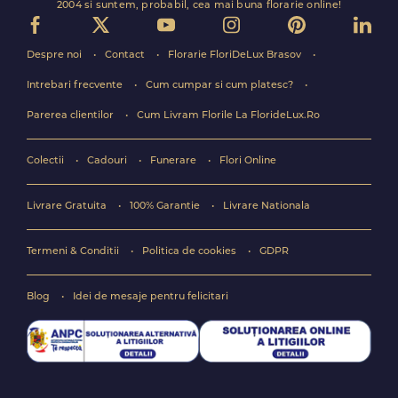
2004 si suntem, probabil, cea mai buna florarie online!
Despre noi
Contact
Florarie FloriDeLux Brasov
Intrebari frecvente
Cum cumpar si cum platesc?
Parerea clientilor
Cum Livram Florile La FlorideLux.Ro
Colectii
Cadouri
Funerare
Flori Online
Livrare Gratuita
100% Garantie
Livrare Nationala
Termeni & Conditii
Politica de cookies
GDPR
Blog
Idei de mesaje pentru felicitari