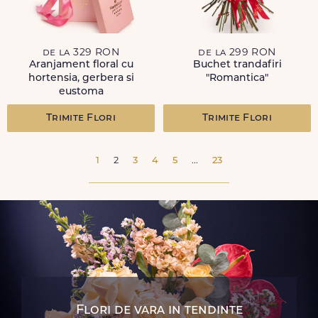
de la 329 RON
de la 299 RON
Aranjament floral cu
Buchet trandafiri
hortensia, gerbera si
"Romantica"
eustoma
Trimite Flori
Trimite Flori
1
2
3
4
5
...
23
Flori de vara in tendinte