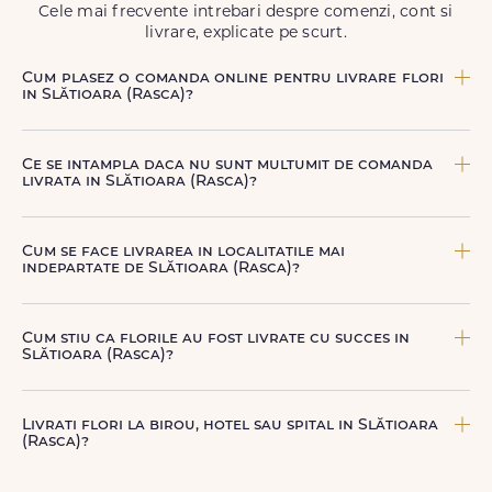
Cele mai frecvente intrebari despre comenzi, cont si
livrare, explicate pe scurt.
Cum plasez o comanda online pentru livrare flori
in Slătioara (Rasca)?
Comanda se plaseaza online, rapid si simplu, alegand
produsul dorit, data si intervalul de livrare si adresa din
Ce se intampla daca nu sunt multumit de comanda
Slătioara (Rasca). sau poti plasa comanda telefonic, la nr.
livrata in Slătioara (Rasca)?
+40 722 394 904.
FloriDeLux ofera garantie 100% multumit sau banii inapoi,
astfel incat poti comanda fara griji.
Cum se face livrarea in localitatile mai
indepartate de Slătioara (Rasca)?
Pentru localitatile indepartate, livrarea se face prin curierii
nostri dedicati sau ai optiunea de livrare la cutie, prin
Cum stiu ca florile au fost livrate cu succes in
firma de curierat, cu un cost mai avantajos si ambalare
Slătioara (Rasca)?
speciala pentru transport sigur.
Dupa finalizarea livrarii, vei primi automat o notificare
prin SMS (daca ai bifat aceasta optiune) si email, care
Livrati flori la birou, hotel sau spital in Slătioara
confirma ca buchetul a ajuns la destinatar in Slătioara
(Rasca)?
(Rasca). Astfel, esti mereu la curent cu statusul comenzii
tale.
Da, livram la adrese rezidentiale si comerciale din