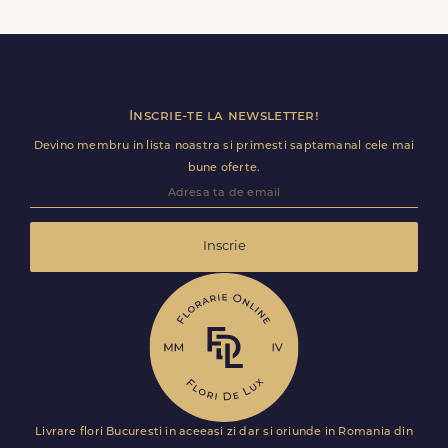
Slătioara (Rasca), inclusiv receptii sau birouri. Te rugam sa
adaugi detalii utile (nume receptie, etaj, salon) ca livrarea
sa decurga fara intarzieri.
Inscrie-te la newsletter!
Devino membru in lista noastra si primesti saptamanal cele mai
bune oferte.
Inscrie
Livrare flori Bucuresti in aceeasi zi dar si oriunde in Romania din