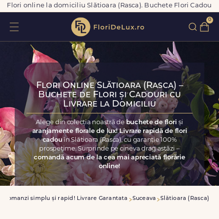
Flori online la domiciliu Slătioara (Rasca). Buchete Flori Cadou
0
Flori Online Slătioara (Rasca) –
Buchete de Flori și Cadouri cu
Livrare la Domiciliu
Alege din colecția noastră de
buchete de flori
și
aranjamente florale de lux! Livrare rapidă de flori
cadou
în Slătioara (Rasca), cu garanție 100%
prospețime. Surprinde pe cineva drag astăzi –
comandă acum de la cea mai apreciată florărie
online!
Comanzi simplu și rapid! Livrare Garantata
Suceava
Slătioara (Rasca)