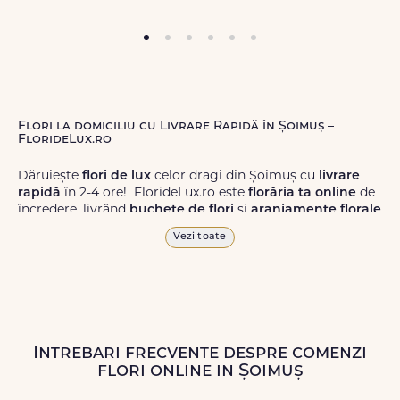
Flori la domiciliu cu Livrare Rapidă în Șoimuș –
FlorideLux.ro
Dăruiește
flori de lux
celor dragi din Șoimuș cu
livrare
rapidă
în 2-4 ore! FlorideLux.ro este
florăria ta online
de
încredere, livrând
buchete de flori
și
aranjamente florale
de calitate superioară în Șoimuș și în toată România.
Vezi toate
Alege dintr-o gamă largă de
flori
proaspete, pentru orice
ocazie, și comanda-le
online!
Cu FlorideLux.ro, primești
garanția unei livrări prompte și a unor
flori
care vor face
impresie.
Intrebari frecvente despre comenzi
Livrăm buchete de flori
chiar și în
weekend
, pentru ca tu
flori online in Șoimuș
să poți adresa un gest frumos atunci când ai nevoie.