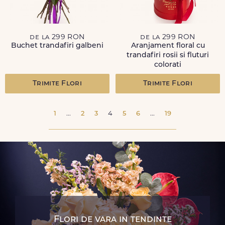
de la 299 RON
de la 299 RON
Buchet trandafiri galbeni
Aranjament floral cu
trandafiri rosii si fluturi
colorati
Trimite Flori
Trimite Flori
1
...
2
3
4
5
6
...
19
Flori de vara in tendinte