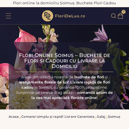
Flori online la domiciliu Șoimuș. Buchete Flori Cadou
0
Flori Online Șoimuș – Buchete de
Flori și Cadouri cu Livrare la
Domiciliu
Alege din colecția noastră de
buchete de flori
și
aranjamente florale de lux! Livrare rapidă de flori
cadou
în Șoimuș, cu garanție 100% prospețime.
Surprinde pe cineva drag astăzi –
comandă acum de
la cea mai apreciată florărie online!
Acasa
Comanzi simplu și rapid! Livrare Garantata
Salaj
Șoimuș