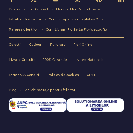
Despre noi
Contact
Florarie FloriDeLux Brasov
Intrebari frecvente
Cum cumpar si cum platesc?
Parerea clientilor
Cum Livram Florile La FlorideLux.Ro
Colectii
Cadouri
Funerare
Flori Online
Livrare Gratuita
100% Garantie
Livrare Nationala
Termeni & Conditii
Politica de cookies
GDPR
Blog
Idei de mesaje pentru felicitari