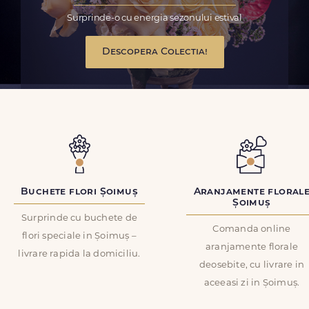
Surprinde-o cu energia sezonului estival
Descopera Colectia!
Buchete flori Șoimuș
Aranjamente floral
Șoimuș
Surprinde cu buchete de
Comanda online
flori speciale in Șoimuș –
aranjamente florale
livrare rapida la domiciliu.
deosebite, cu livrare in
aceeasi zi in Șoimuș.