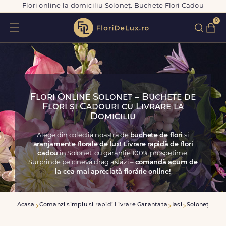
Flori online la domiciliu Soloneț. Buchete Flori Cadou
0
Flori Online Soloneț – Buchete de
Flori și Cadouri cu Livrare la
Domiciliu
Alege din colecția noastră de
buchete de flori
și
aranjamente florale de lux! Livrare rapidă de flori
cadou
în Soloneț, cu garanție 100% prospețime.
Surprinde pe cineva drag astăzi –
comandă acum de
la cea mai apreciată florărie online!
Acasa
Comanzi simplu și rapid! Livrare Garantata
Iasi
Soloneț