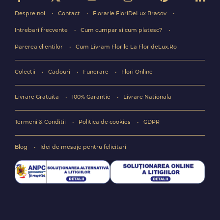
Despre noi
Contact
Florarie FloriDeLux Brasov
Intrebari frecvente
Cum cumpar si cum platesc?
Parerea clientilor
Cum Livram Florile La FlorideLux.Ro
Colectii
Cadouri
Funerare
Flori Online
Livrare Gratuita
100% Garantie
Livrare Nationala
Termeni & Conditii
Politica de cookies
GDPR
Blog
Idei de mesaje pentru felicitari