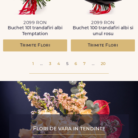
2099 RON
2099 RON
Buchet 101 trandafiri albi
Buchet 100 trandafiri albi si
Temptation
unul rosu
Trimite Flori
Trimite Flori
1
...
3
4
5
6
7
...
20
Flori de vara in tendinte