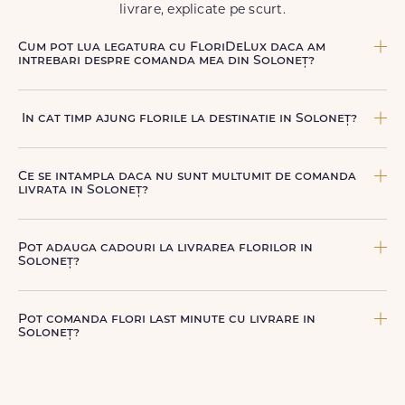
livrare, explicate pe scurt.
Cum pot lua legatura cu FloriDeLux daca am
intrebari despre comanda mea din Soloneț?
Echipa FloriDeLux iti ofera suport clienti 7 zile din 7
pentru comenzile cu livrare in Soloneț. Ne poti contacta
In cat timp ajung florile la destinatie in Soloneț?
oricand pentru informatii despre comanda, livrare sau
produse, telefonic la +40 722 394 904, prin chat-ul de pe
In Soloneț, livrarea se face in 2–4 ore de la confirmarea
site sau prin email la
contact@floridelux.ro
.
platii comenzii, in functie de intervalul de livrare aes.
Ce se intampla daca nu sunt multumit de comanda
livrata in Soloneț?
FloriDeLux ofera garantie 100% multumit sau banii inapoi,
astfel incat poti comanda fara griji.
Pot adauga cadouri la livrarea florilor in
Soloneț?
Da, poti adauga cadouri precum ciocolata, vin, sampanie,
baloane, ursuleti de plus, torturi sau alte produse
Pot comanda flori last minute cu livrare in
premium direct in cosul de cumparaturi.
Soloneț?
Da, FloriDeLux este o solutie potrivita pentru comenzi last
minute in Soloneț, datorita livrarii rapide in aceeasi zi, in
doar cateva ore.