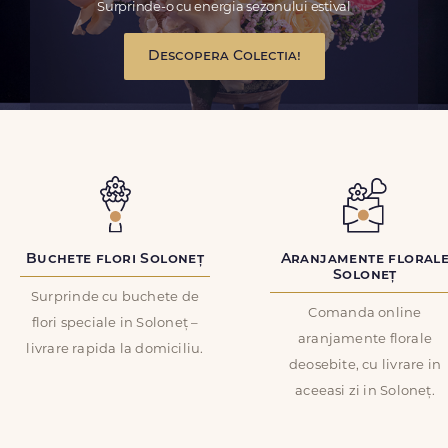
Surprinde-o cu energia sezonului estival
Descopera Colectia!
Buchete flori Soloneț
Aranjamente floral
Soloneț
Surprinde cu buchete de
Comanda online
flori speciale in Soloneț –
aranjamente florale
livrare rapida la domiciliu.
deosebite, cu livrare in
aceeasi zi in Soloneț.