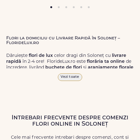
Flori la domiciliu cu Livrare Rapidă în Soloneț –
FlorideLux.ro
Dăruiește
flori de lux
celor dragi din Soloneț cu
livrare
rapidă
în 2-4 ore! FlorideLux.ro este
florăria ta online
de
încredere, livrând
buchete de flori
și
aranjamente florale
de calitate superioară în Soloneț și în toată România.
Vezi toate
Alege dintr-o gamă largă de
flori
proaspete, pentru orice
ocazie, și comanda-le
online!
Cu FlorideLux.ro, primești
garanția unei livrări prompte și a unor
flori
care vor face
impresie.
Intrebari frecvente despre comenzi
Livrăm buchete de flori
chiar și în
weekend
, pentru ca tu
flori online in Soloneț
să poți adresa un gest frumos atunci când ai nevoie.
Cele mai frecvente intrebari despre comenzi, cont si