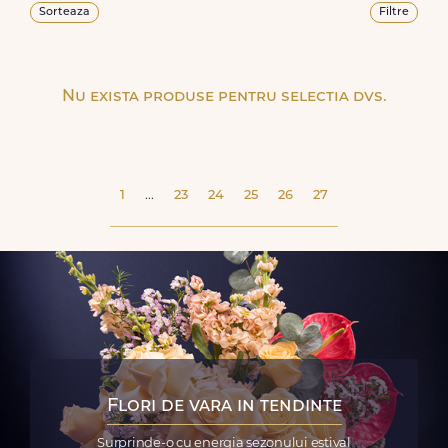
Sorteaza
Filtre
Nu exista produse pentru selectia dvs.
1
...
23
24
25
26
27
Flori de vara in tendinte
Surprinde-o cu energia sezonului estival