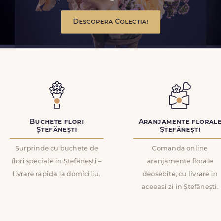
Descopera Colectia!
Buchete flori
Aranjamente floral
Ștefănești
Ștefănești
Surprinde cu buchete de
Comanda online
flori speciale in Ștefănești –
aranjamente florale
livrare rapida la domiciliu.
deosebite, cu livrare in
aceeasi zi in Ștefănești.