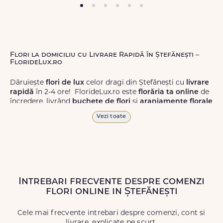
Flori la domiciliu cu Livrare Rapidă în Ștefănești –
FlorideLux.ro
Dăruiește
flori de lux
celor dragi din Ștefănești cu
livrare
rapidă
în 2-4 ore! FlorideLux.ro este
florăria ta online
de
încredere, livrând
buchete de flori
și
aranjamente florale
de calitate superioară în Ștefănești și în toată România.
Vezi toate
Alege dintr-o gamă largă de
flori
proaspete, pentru orice
ocazie, și comanda-le
online!
Cu FlorideLux.ro, primești
garanția unei livrări prompte și a unor
flori
care vor face
impresie.
Intrebari frecvente despre comenzi
Livrăm buchete de flori
chiar și în
weekend
, pentru ca tu
flori online in Ștefănești
să poți adresa un gest frumos atunci când ai nevoie.
Cele mai frecvente intrebari despre comenzi, cont si
livrare, explicate pe scurt.