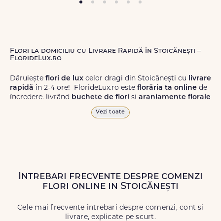
Flori la domiciliu cu Livrare Rapidă în Stoicănești –
FlorideLux.ro
Dăruiește
flori de lux
celor dragi din Stoicănești cu
livrare
rapidă
în 2-4 ore! FlorideLux.ro este
florăria ta online
de
încredere, livrând
buchete de flori
și
aranjamente florale
de calitate superioară în Stoicănești și în toată România.
Vezi toate
Alege dintr-o gamă largă de
flori
proaspete, pentru orice
ocazie, și comanda-le
online!
Cu FlorideLux.ro, primești
garanția unei livrări prompte și a unor
flori
care vor face
impresie.
Intrebari frecvente despre comenzi
Livrăm buchete de flori
chiar și în
weekend
, pentru ca tu
flori online in Stoicănești
să poți adresa un gest frumos atunci când ai nevoie.
Cele mai frecvente intrebari despre comenzi, cont si
livrare, explicate pe scurt.