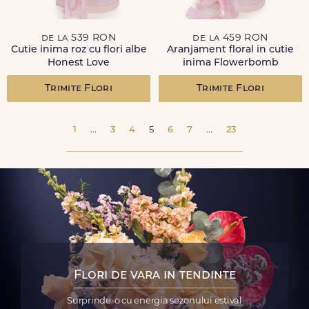
de la 539 RON
de la 459 RON
Cutie inima roz cu flori albe
Aranjament floral in cutie
Honest Love
inima Flowerbomb
Trimite Flori
Trimite Flori
1
...
3
4
5
6
7
...
23
Flori de vara in tendinte
Surprinde-o cu energia sezonului estival