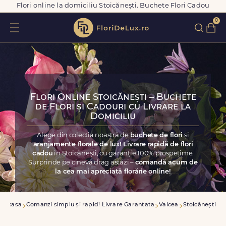
Flori online la domiciliu Stoicănești. Buchete Flori Cadou
0
Flori Online Stoicănești – Buchete
de Flori și Cadouri cu Livrare la
Domiciliu
Alege din colecția noastră de
buchete de flori
și
aranjamente florale de lux! Livrare rapidă de flori
cadou
în Stoicănești, cu garanție 100% prospețime.
Surprinde pe cineva drag astăzi –
comandă acum de
la cea mai apreciată florărie online!
Acasa
Comanzi simplu și rapid! Livrare Garantata
Valcea
Stoicănești