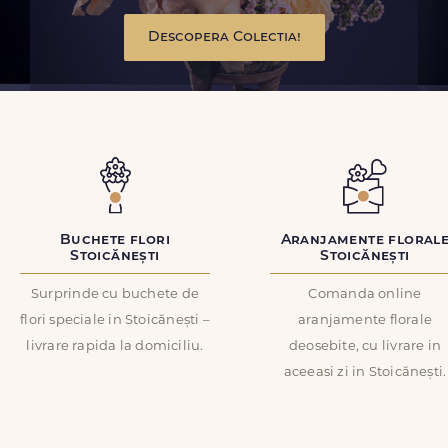
Descopera Colectia!
Buchete flori
Aranjamente floral
Stoicănești
Stoicănești
Surprinde cu buchete de
Comanda online
flori speciale in Stoicănești –
aranjamente florale
livrare rapida la domiciliu.
deosebite, cu livrare in
aceeasi zi in Stoicănești.