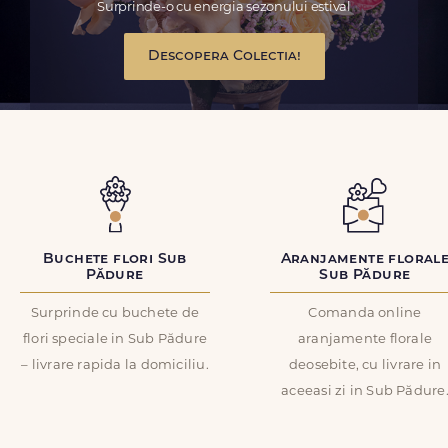
Surprinde-o cu energia sezonului estival
Descopera Colectia!
Buchete flori Sub
Aranjamente floral
Pădure
Sub Pădure
Surprinde cu buchete de
Comanda online
flori speciale in Sub Pădure
aranjamente florale
– livrare rapida la domiciliu.
deosebite, cu livrare in
aceeasi zi in Sub Pădure