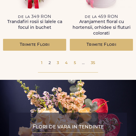
de la 349 RON
de la 459 RON
Trandafiri rosii si lalele ca
Aranjament floral cu
focul in buchet
hortensii, orhidee si fluturi
colorati
Trimite Flori
Trimite Flori
1
2
3
4
5
...
35
Flori de vara in tendinte