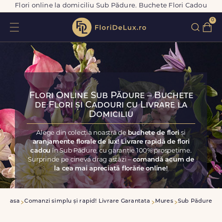
Flori online la domiciliu Sub Pădure. Buchete Flori Cadou
0
Flori Online Sub Pădure – Buchete
de Flori și Cadouri cu Livrare la
Domiciliu
Alege din colecția noastră de
buchete de flori
și
aranjamente florale de lux! Livrare rapidă de flori
cadou
în Sub Pădure, cu garanție 100% prospețime.
Surprinde pe cineva drag astăzi –
comandă acum de
la cea mai apreciată florărie online!
Acasa
Comanzi simplu și rapid! Livrare Garantata
Mures
Sub Pădure