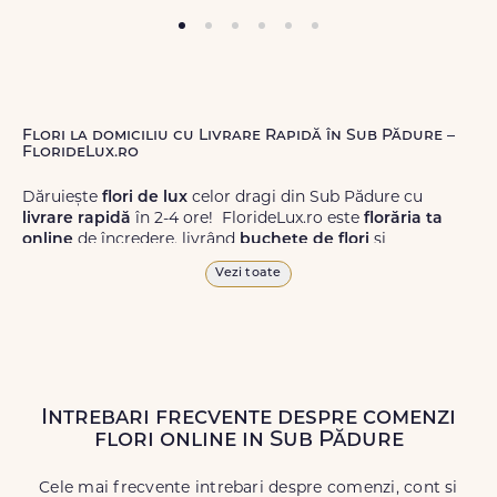
Flori la domiciliu cu Livrare Rapidă în Sub Pădure –
FlorideLux.ro
Dăruiește
flori de lux
celor dragi din Sub Pădure cu
livrare rapidă
în 2-4 ore! FlorideLux.ro este
florăria ta
online
de încredere, livrând
buchete de flori
și
aranjamente florale
de calitate superioară în Sub Pădure
Vezi toate
și în toată România.
Alege dintr-o gamă largă de
flori
proaspete, pentru orice
ocazie, și comanda-le
online!
Cu FlorideLux.ro, primești
garanția unei livrări prompte și a unor
flori
care vor face
impresie.
Intrebari frecvente despre comenzi
flori online in Sub Pădure
Livrăm buchete de flori
chiar și în
weekend
, pentru ca tu
să poți adresa un gest frumos atunci când ai nevoie.
Cele mai frecvente intrebari despre comenzi, cont si