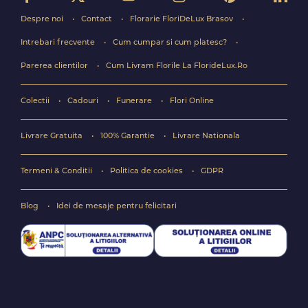
Despre noi
Contact
Florarie FloriDeLux Brasov
Intrebari frecvente
Cum cumpar si cum platesc?
Parerea clientilor
Cum Livram Florile La FlorideLux.Ro
Colectii
Cadouri
Funerare
Flori Online
Livrare Gratuita
100% Garantie
Livrare Nationala
Termeni & Conditii
Politica de cookies
GDPR
Blog
Idei de mesaje pentru felicitari