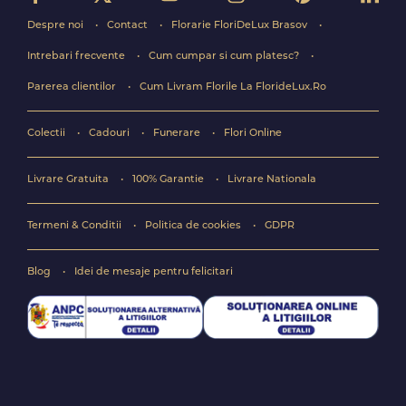
Despre noi
Contact
Florarie FloriDeLux Brasov
Intrebari frecvente
Cum cumpar si cum platesc?
Parerea clientilor
Cum Livram Florile La FlorideLux.Ro
Colectii
Cadouri
Funerare
Flori Online
Livrare Gratuita
100% Garantie
Livrare Nationala
Termeni & Conditii
Politica de cookies
GDPR
Blog
Idei de mesaje pentru felicitari