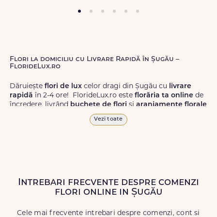
Flori la domiciliu cu Livrare Rapidă în Șugău –
FlorideLux.ro
Dăruiește
flori de lux
celor dragi din Șugău cu
livrare
rapidă
în 2-4 ore! FlorideLux.ro este
florăria ta online
de
încredere, livrând
buchete de flori
și
aranjamente florale
de calitate superioară în Șugău și în toată România.
Vezi toate
Alege dintr-o gamă largă de
flori
proaspete, pentru orice
ocazie, și comanda-le
online!
Cu FlorideLux.ro, primești
garanția unei livrări prompte și a unor
flori
care vor face
impresie.
Intrebari frecvente despre comenzi
Livrăm buchete de flori
chiar și în
weekend
, pentru ca tu
flori online in Șugău
să poți adresa un gest frumos atunci când ai nevoie.
Cele mai frecvente intrebari despre comenzi, cont si