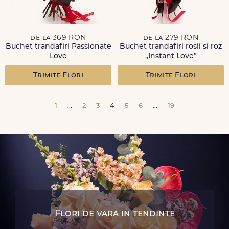
de la 369 RON
de la 279 RON
Buchet trandafiri Passionate
Buchet trandafiri rosii si roz
Love
„Instant Love”
Trimite Flori
Trimite Flori
1
...
2
3
4
5
6
...
19
Flori de vara in tendinte