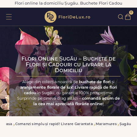
Flori online la domiciliu Șugău. Buchete Flori Cadou
0
Flori Online Șugău – Buchete de
Flori și Cadouri cu Livrare la
Domiciliu
Alege din colecția noastră de
buchete de flori
și
aranjamente florale de lux! Livrare rapidă de flori
cadou
în Șugău, cu garanție 100% prospețime.
Surprinde pe cineva drag astăzi –
comandă acum de
la cea mai apreciată florărie online!
Acasa
Comanzi simplu și rapid! Livrare Garantata
Maramures
Șugău