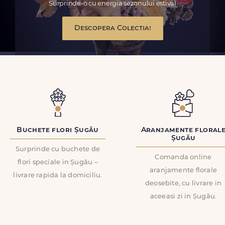
Surprinde-o cu energia sezonului estival
Descopera Colectia!
Buchete flori Șugău
Aranjamente floral
Șugău
Surprinde cu buchete de
Comanda online
flori speciale in Șugău –
aranjamente florale
livrare rapida la domiciliu.
deosebite, cu livrare in
aceeasi zi in Șugău.