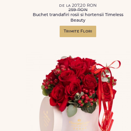
de la 207,20 RON
259 RON
Buchet trandafiri rosii si hortensii Timeless
Beauty
Trimite Flori