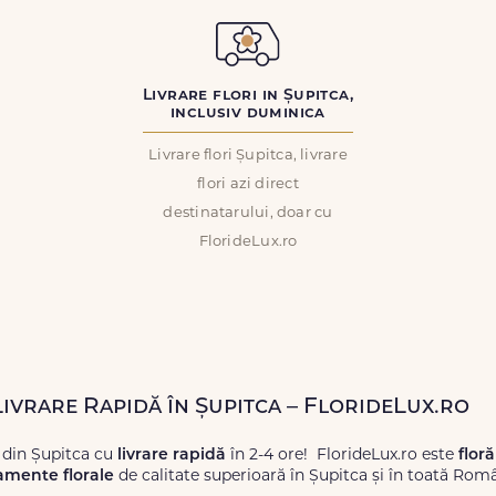
Livrare flori in Șupitca,
inclusiv duminica
Livrare flori Șupitca, livrare
flori azi direct
destinatarului, doar cu
FlorideLux.ro
Livrare Rapidă în Șupitca – FlorideLux.ro
 din Șupitca cu
livrare rapidă
în 2-4 ore! FlorideLux.ro este
floră
amente florale
de calitate superioară în Șupitca și în toată Româ