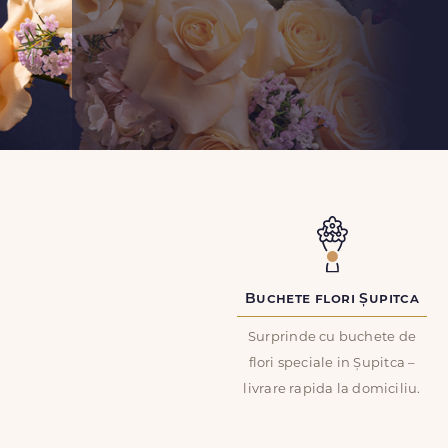
Buchete flori Șupitca
Surprinde cu buchete de
flori speciale in Șupitca –
livrare rapida la domiciliu.