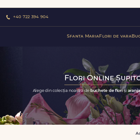
+40 722 394 904
Sfanta Maria
Flori de vara
Buc
Flori Online Șupitc
Alege din colecția noastră de
buchete de flori
și
aranja
A