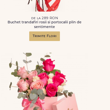
de la 289 RON
Buchet trandafiri rosii si portocalii plin de
sentimente
Trimite Flori