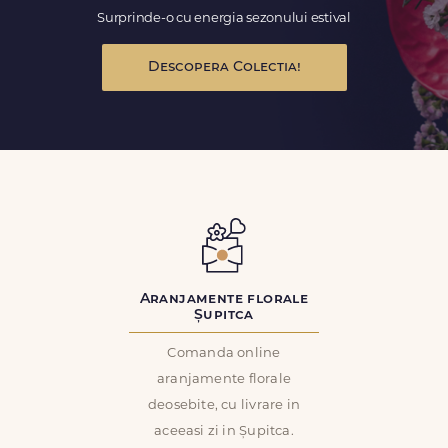
Surprinde-o cu energia sezonului estival
Descopera Colectia!
Aranjamente florale
Șupitca
Comanda online
aranjamente florale
deosebite, cu livrare in
aceeasi zi in Șupitca.