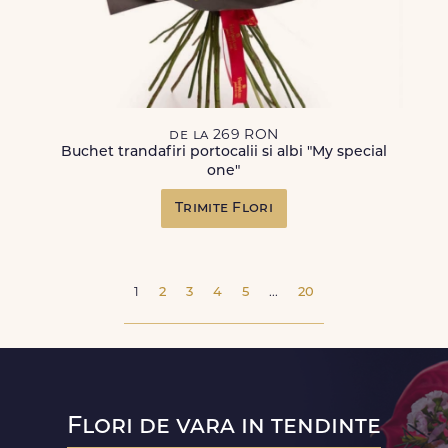
de la 269 RON
Buchet trandafiri portocalii si albi "My special
one"
Trimite Flori
1
2
3
4
5
...
20
Flori de vara in tendinte