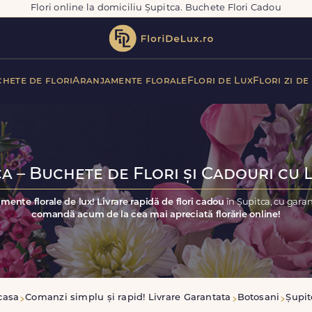
Flori online la domiciliu Șupitca. Buchete Flori Cadou
hete de flori
Aranjamente florale
Flori de Lux
Flori zi de
a – Buchete de Flori și Cadouri cu 
mente florale de lux! Livrare rapidă de flori cadou
în Șupitca, cu gara
comandă acum de la cea mai apreciată florărie online!
casa
Comanzi simplu și rapid! Livrare Garantata
Botosani
Șupit