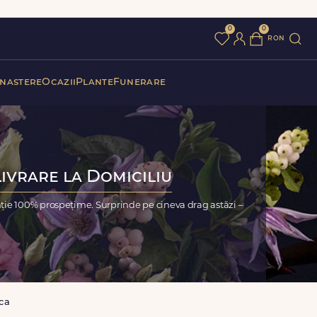
0
0
ron
 nastere
Ocazii
Plante
Funerare
Livrare la Domiciliu
nție 100% prospețime. Surprinde pe cineva drag astăzi –
ca