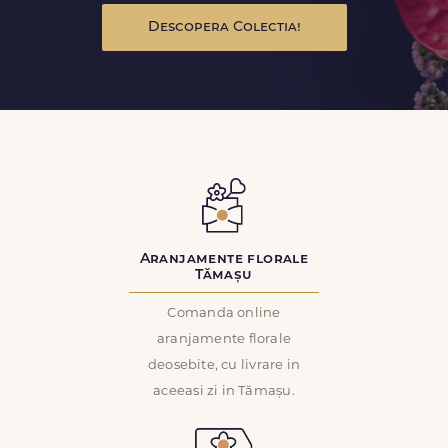
Descopera Colectia!
Aranjamente florale
Tămașu
Comanda online
aranjamente florale
deosebite, cu livrare in
aceeasi zi in Tămașu.