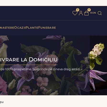
0
0
ron
 nastere
Ocazii
Plante
Funerare
ivrare la Domiciliu
ție 100% prospețime. Surprinde pe cineva drag astăzi –
șu