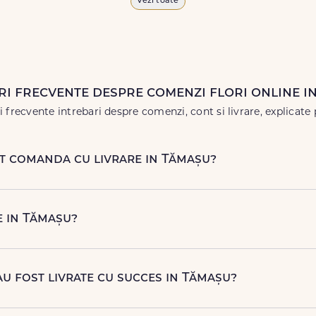
Vezi toate
 vor face impresie.
 în
weekend
, pentru ca tu să poți adresa un gest frumos atunci 
ri frecvente despre comenzi flori online i
 frecvente intrebari despre comenzi, cont si livrare, explicate 
ot comanda cu livrare in Tămașu?
njamente florale pentru aniversari, onomastici, sarbatori, even
ori naturale proaspete. De la clasicii trandafiri, la flori de sezon 
e in Tămașu?
rieri proprii FloriDeLux, si prin parteneri de incredere, pentru 
a premium la livrare.
au fost livrate cu succes in Tămașu?
ei primi automat o notificare prin SMS (daca ai bifat aceasta opt