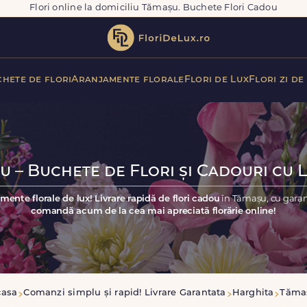
Flori online la domiciliu Tămașu. Buchete Flori Cadou
hete de flori
Aranjamente florale
Flori de Lux
Flori zi de
u – Buchete de Flori și Cadouri cu L
mente florale de lux! Livrare rapidă de flori cadou
în Tămașu, cu garan
comandă acum de la cea mai apreciată florărie online!
casa
Comanzi simplu și rapid! Livrare Garantata
Harghita
Tăma