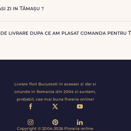
natar in Tămașu. Astfel, esti mereu la curent cu statusul comenzii
asi zi in Tămașu ?
aceeasi zi in Tămașu pentru comenzile plasate online, in limita inte
curierii nostri proprii.
 de livrare dupa ce am plasat comanda pentru 
t deja predat curierului. Contacteaza-ne cat mai rapid si actu
Livrare flori Bucuresti in aceeasi zi dar si
oriunde in Romania din 2004 si suntem,
probabil, cea mai buna florarie online!
Copyright © 2004-2026 Floraria online