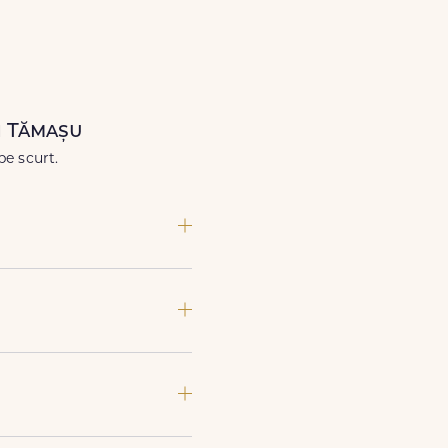
când ai nevoie.
n Tămașu
pe scurt.
imente speciale sau gesturi
si soiuri exotice, pe toate le
a asigura manipulare corecta,
iune) si email, care confirma