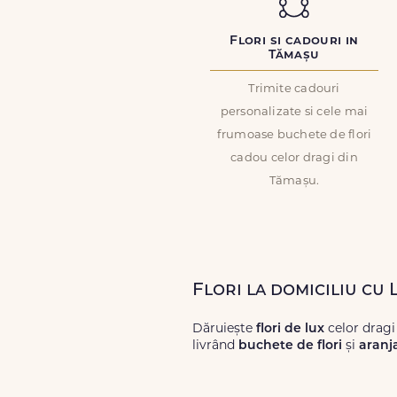
Flori si cadouri in
Tămașu
Trimite cadouri
personalizate si cele mai
frumoase buchete de flori
cadou celor dragi din
Tămașu.
Flori la domiciliu cu
Dăruiește
flori de lux
celor drag
livrând
buchete de flori
și
aranj
Alege dintr-o gamă largă de
flori