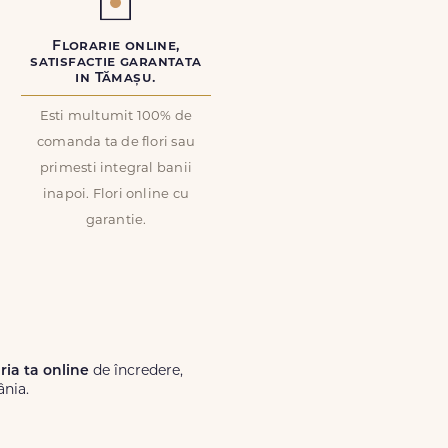
Florarie online,
satisfactie garantata
in Tămașu.
Esti multumit 100% de
comanda ta de flori sau
primesti integral banii
inapoi. Flori online cu
garantie.
ăria ta online
de încredere,
ânia.
Lux.ro, primești garanția unei