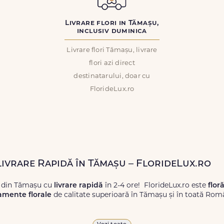
Livrare flori in Tămașu,
inclusiv duminica
Livrare flori Tămașu, livrare
flori azi direct
destinatarului, doar cu
FlorideLux.ro
 Livrare Rapidă în Tămașu – FlorideLux.ro
i din Tămașu cu
livrare rapidă
în 2-4 ore! FlorideLux.ro este
flor
amente florale
de calitate superioară în Tămașu și în toată Rom
proaspete, pentru orice ocazie, și comanda-le
online!
Cu Floride