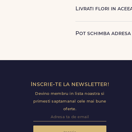
ca buchetul a ajuns la desti
Livrati flori in acee
Da, oferim livrare flori in 
sunt livrate rapid, direct de 
Pot schimba adresa
Da, daca buchetul nu a fos
pentru Tămașu.
Inscrie-te la newsletter!
Devino membru in lista noastra si
primesti saptamanal cele mai bune
oferte.