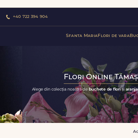
+40 722 394 904
Sfanta Maria
Flori de vara
Buc
Flori Online Tămaș
Alege din colecția noastră de
buchete de flori
și
aranja
A