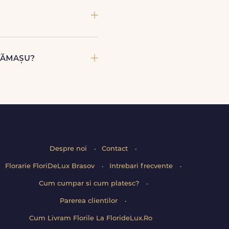
 tale.
rvalelor disponibile. Florile
Tămașu?
alizam detaliile de livrare
Despre noi
Contact
Florarie FloriDeLux Brasov
Intrebari frecvente
Cum cumpar si cum platesc?
Parerea clientilor
Cum Livram Florile La FlorideLux.Ro