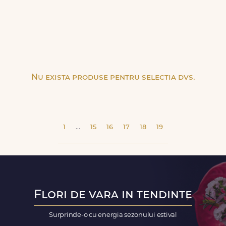
Nu exista produse pentru selectia dvs.
1
...
15
16
17
18
19
Flori de vara in tendinte
Surprinde-o cu energia sezonului estival