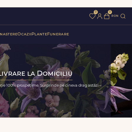
0
0
ron
 nastere
Ocazii
Plante
Funerare
Livrare la Domiciliu
nție 100% prospețime. Surprinde pe cineva drag astăzi –