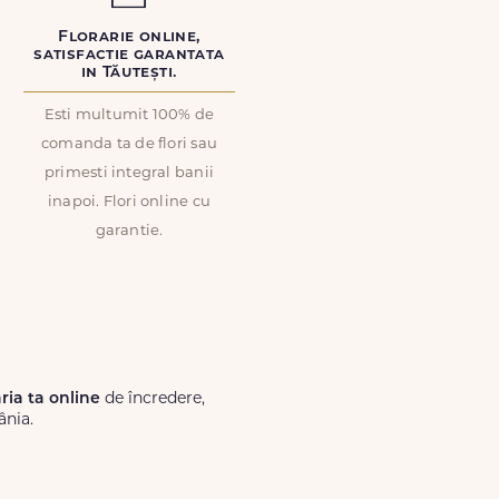
Florarie online,
satisfactie garantata
in Tăutești.
Esti multumit 100% de
comanda ta de flori sau
primesti integral banii
inapoi. Flori online cu
garantie.
ăria ta online
de încredere,
ânia.
Lux.ro, primești garanția unei