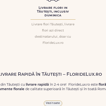
Livrare flori in
Tăutești, inclusiv
duminica
Livrare flori Tăutești, livrare
flori azi direct
destinatarului, doar cu
FlorideLux.ro
Livrare Rapidă în Tăutești – FlorideLux.ro
 din Tăutești cu
livrare rapidă
în 2-4 ore! FlorideLux.ro este
flor
amente florale
de calitate superioară în Tăutești și în toată Rom
proaspete, pentru orice ocazie, și comanda-le
online!
Cu Floride
Vezi toate
 vor face impresie.