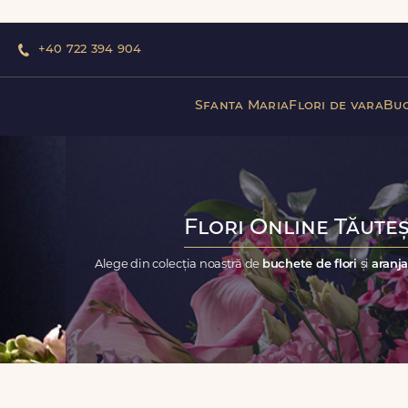
+40 722 394 904
Sfanta Maria
Flori de vara
Buc
Flori Online Tăuteș
Alege din colecția noastră de
buchete de flori
și
aranja