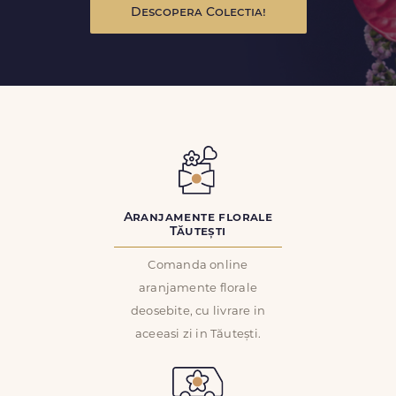
Descopera Colectia!
Aranjamente florale
Tăutești
Comanda online
aranjamente florale
deosebite, cu livrare in
aceeasi zi in Tăutești.