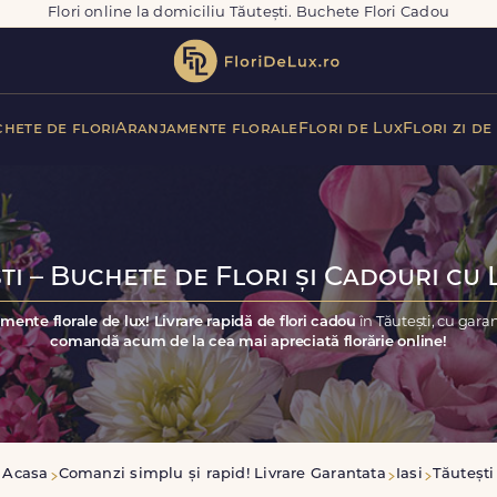
Flori online la domiciliu Tăutești. Buchete Flori Cadou
hete de flori
Aranjamente florale
Flori de Lux
Flori zi de
ti – Buchete de Flori și Cadouri cu 
mente florale de lux! Livrare rapidă de flori cadou
în Tăutești, cu gara
comandă acum de la cea mai apreciată florărie online!
Acasa
Comanzi simplu și rapid! Livrare Garantata
Iasi
Tăutești