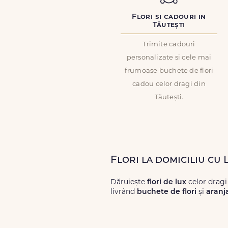
Flori si cadouri in
Tăutești
Trimite cadouri
personalizate si cele mai
frumoase buchete de flori
cadou celor dragi din
Tăutești.
Flori la domiciliu cu 
Dăruiește
flori de lux
celor dragi
livrând
buchete de flori
și
aranj
Alege dintr-o gamă largă de
flori
livrări prompte și a unor
flori
care