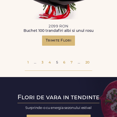
2099 RON
Buchet 100 trandafiri albi si unul rosu
Trimite Flori
1
...
3
4
5
6
7
...
20
Flori de vara in tendinte
Surprinde-o cu energia sezonului estival