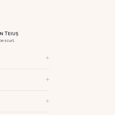
când ai nevoie.
n Teiuș
pe scurt.
rare si adresa din Teiuș. sau
poate preda comanda, te
imente speciale sau gesturi