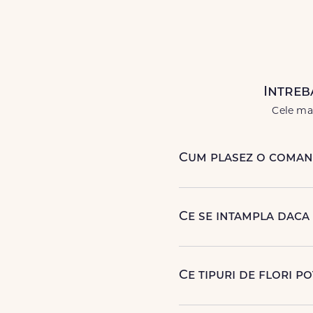
livrări prompte și a unor
flori
care
Livrăm buchete de flori
chiar și
Intreb
Cele mai
Cum plasez o comand
Comanda se plaseaza online, 
poti plasa comanda telefoni
Ce se intampla daca 
Curierul nostru incearca sa
contactam pentru o solutie 
Ce tipuri de flori p
Poti comanda buchete si ara