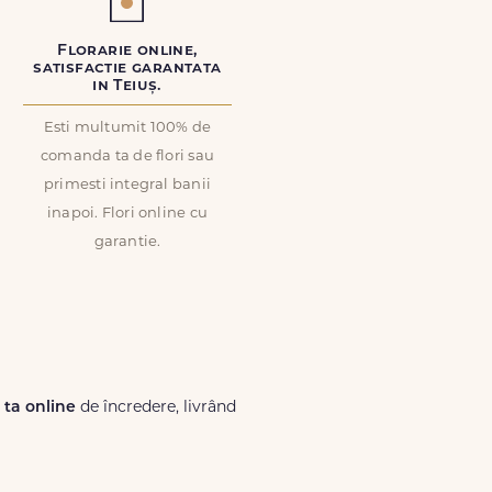
Florarie online,
satisfactie garantata
in Teiuș.
Esti multumit 100% de
comanda ta de flori sau
primesti integral banii
inapoi. Flori online cu
garantie.
a ta online
de încredere, livrând
Lux.ro, primești garanția unei