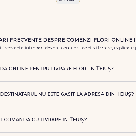
Vezi toate
 vor face impresie.
 în
weekend
, pentru ca tu să poți adresa un gest frumos atunci 
ari frecvente despre comenzi flori online i
 frecvente intrebari despre comenzi, cont si livrare, explicate 
a online pentru livrare flori in Teiuș?
rapid si simplu, alegand produsul dorit, data si intervalul de liv
c, la nr. +40 722 394 904.
destinatarul nu este gasit la adresa din Teiuș?
 contacteze destinatarul la numarul de telefon oferit. Daca nu 
rapida (reprogramare sau alta adresa in Teiuș.
ot comanda cu livrare in Teiuș?
njamente florale pentru aniversari, onomastici, sarbatori, even