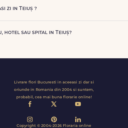
ori naturale proaspete. De la clasicii trandafiri, la flori de sezon 
si zi in Teiuș ?
aceeasi zi in Teiuș pentru comenzile plasate online, in limita inte
curierii nostri proprii.
u, hotel sau spital in Teiuș?
tiale si comerciale din Teiuș, inclusiv receptii sau birouri. Te 
ca livrarea sa decurga fara intarzieri.
Livrare flori Bucuresti in aceeasi zi dar si
oriunde in Romania din 2004 si suntem,
probabil, cea mai buna florarie online!
Copyright © 2004-2026 Floraria online