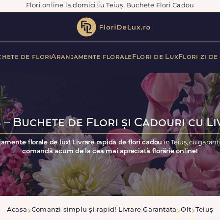
Flori online la domiciliu Teiuș. Buchete Flori Cadou
hete de flori
Aranjamente florale
Flori de Lux
Flori zi de
 – Buchete de Flori și Cadouri cu L
jamente florale de lux! Livrare rapidă de flori cadou
în Teiuș, cu garan
comandă acum de la cea mai apreciată florărie online!
Acasa
Comanzi simplu și rapid! Livrare Garantata
Olt
Teiuș