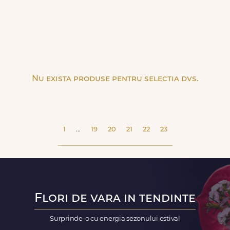
Nu exista produse pentru selectia dvs.
1
...
19
20
21
22
23
Flori de vara in tendinte
Surprinde-o cu energia sezonului estival