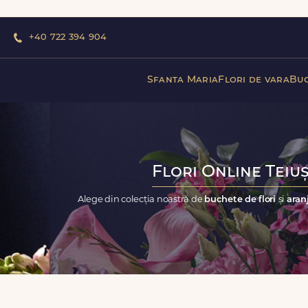
+40 722 394 904
Sfanta Maria
Flori de vara
Buc
Flori Online Teiuș
Alege din colecția noastră de
buchete de flori
și
aran