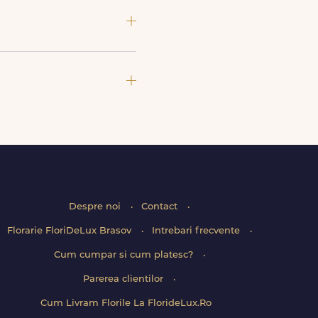
si soiuri exotice, pe toate le
rvalelor disponibile. Florile
rugam sa adaugi detalii utile
Despre noi
Contact
Florarie FloriDeLux Brasov
Intrebari frecvente
Cum cumpar si cum platesc?
Parerea clientilor
Cum Livram Florile La FlorideLux.Ro