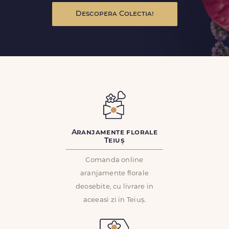
Descopera Colectia!
Aranjamente florale
Teiuș
Comanda online
aranjamente florale
deosebite, cu livrare in
aceeasi zi in Teiuș.