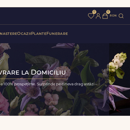
0
0
ron
 nastere
Ocazii
Plante
Funerare
ivrare la Domiciliu
ție 100% prospețime. Surprinde pe cineva drag astăzi –