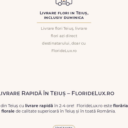
Livrare flori in Teiuș,
inclusiv duminica
Livrare flori Teiuș, livrare
flori azi direct
destinatarului, doar cu
FlorideLux.ro
Livrare Rapidă în Teiuș – FlorideLux.ro
 din Teiuș cu
livrare rapidă
în 2-4 ore! FlorideLux.ro este
florări
florale
de calitate superioară în Teiuș și în toată România.
proaspete, pentru orice ocazie, și comanda-le
online!
Cu Floride