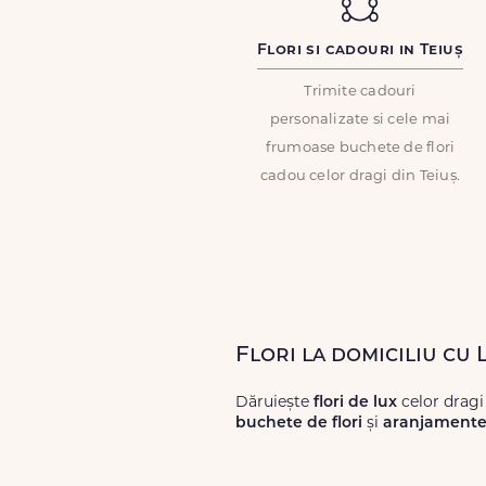
Flori si cadouri in Teiuș
Trimite cadouri
personalizate si cele mai
frumoase buchete de flori
cadou celor dragi din Teiuș.
Flori la domiciliu cu 
Dăruiește
flori de lux
celor dragi
buchete de flori
și
aranjamente 
Alege dintr-o gamă largă de
flori