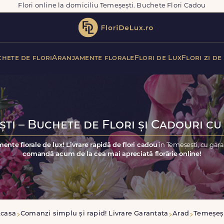
Flori online la domiciliu Temeșești. Buchete Flori Cadou
hete de flori
Aranjamente florale
Flori de Lux
Flori zi de
ti – Buchete de Flori și Cadouri cu
ente florale de lux! Livrare rapidă de flori cadou
în Temeșești, cu gar
comandă acum de la cea mai apreciată florărie online!
casa
Comanzi simplu și rapid! Livrare Garantata
Arad
Temeșeș