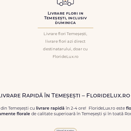
Livrare flori in
Temeșești, inclusiv
duminica
Livrare flori Temeșești,
livrare flori azi direct
destinatarului, doar cu
FlorideLux.ro
Livrare Rapidă în Temeșești – FlorideLux.ro
 din Temeșești cu
livrare rapidă
în 2-4 ore! FlorideLux.ro este
fl
amente florale
de calitate superioară în Temeșești și în toată R
proaspete, pentru orice ocazie, și comanda-le
online!
Cu Floride