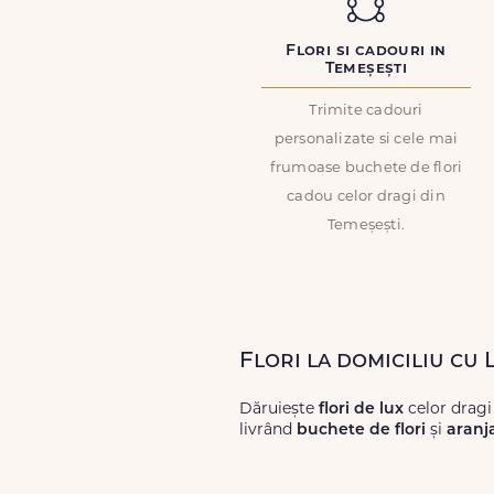
Flori si cadouri in
Temeșești
Trimite cadouri
personalizate si cele mai
frumoase buchete de flori
cadou celor dragi din
Temeșești.
Flori la domiciliu cu 
Dăruiește
flori de lux
celor dragi
livrând
buchete de flori
și
aranj
Alege dintr-o gamă largă de
flori