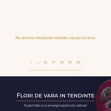
Nu exista produse pentru selectia dvs.
1
...
16
17
18
19
20
Flori de vara in tendinte
Surprinde-o cu energia sezonului estival