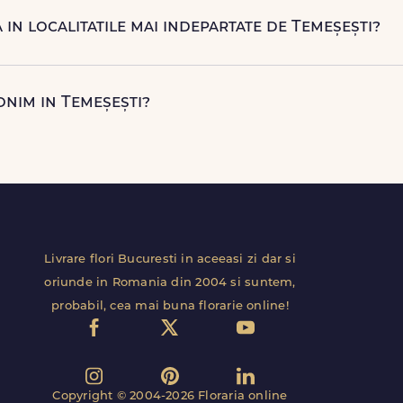
ori naturale proaspete. De la clasicii trandafiri, la flori de sezon 
 in localitatile mai indepartate de Temeșești?
te, livrarea se face prin curierii nostri dedicati sau ai optiunea d
 avantajos si ambalare speciala pentru transport sigur.
onim in Temeșești?
re anonima, iar destinatarul va primi comanda fara datele tal
ersonaliza.
Livrare flori Bucuresti in aceeasi zi dar si
oriunde in Romania din 2004 si suntem,
probabil, cea mai buna florarie online!
Copyright © 2004-2026 Floraria online