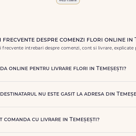
Vezi toate
 vor face impresie.
 în
weekend
, pentru ca tu să poți adresa un gest frumos atunci 
i frecvente despre comenzi flori online in 
 frecvente intrebari despre comenzi, cont si livrare, explicate 
a online pentru livrare flori in Temeșești?
e, rapid si simplu, alegand produsul dorit, data si intervalu
omanda telefonic, la nr. +40 722 394 904.
destinatarul nu este gasit la adresa din Temeșe
 contacteze destinatarul la numarul de telefon oferit. Daca nu 
 rapida (reprogramare sau alta adresa in Temeșești.
ot comanda cu livrare in Temeșești?
njamente florale pentru aniversari, onomastici, sarbatori, even