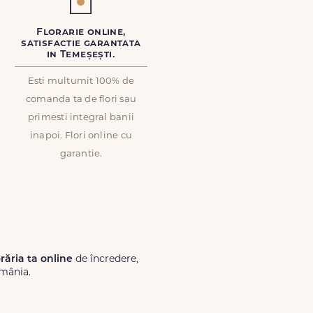
Florarie online,
satisfactie garantata
in Temeșești.
Esti multumit 100% de
comanda ta de flori sau
primesti integral banii
inapoi. Flori online cu
garantie.
orăria ta online
de încredere,
omânia.
Lux.ro, primești garanția unei