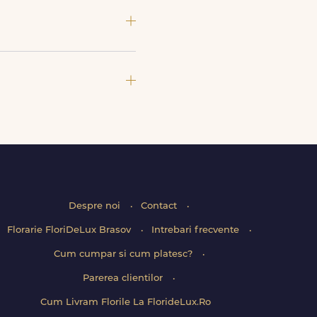
si soiuri exotice, pe toate le
e livrare la cutie, prin firma
e. Mesajul de pe felicitare
Despre noi
Contact
Florarie FloriDeLux Brasov
Intrebari frecvente
Cum cumpar si cum platesc?
Parerea clientilor
Cum Livram Florile La FlorideLux.Ro