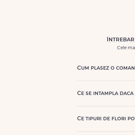
livrări prompte și a unor
flori
care
Livrăm buchete de flori
chiar și
Intrebar
Cele mai
Cum plasez o comand
Comanda se plaseaza onlin
Temeșești. sau poti plasa c
Ce se intampla daca 
Curierul nostru incearca sa
contactam pentru o solutie
Ce tipuri de flori p
Poti comanda buchete si ara