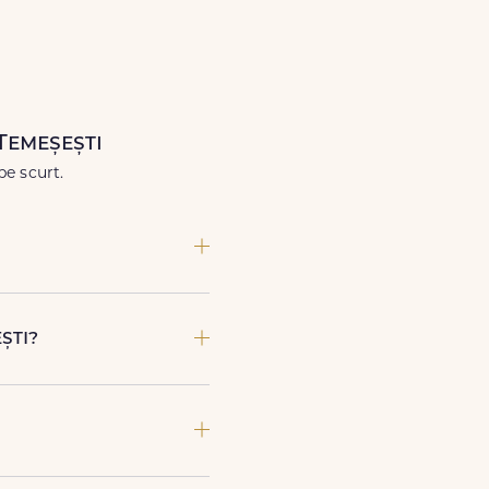
când ai nevoie.
Temeșești
pe scurt.
l de livrare si adresa din
ști?
poate preda comanda, te
imente speciale sau gesturi