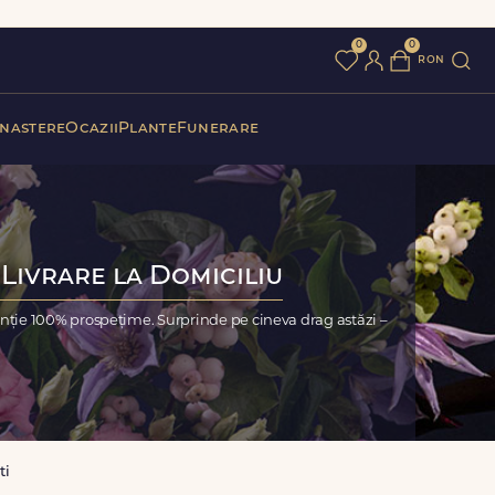
0
0
ron
 nastere
Ocazii
Plante
Funerare
 Livrare la Domiciliu
anție 100% prospețime. Surprinde pe cineva drag astăzi –
ti