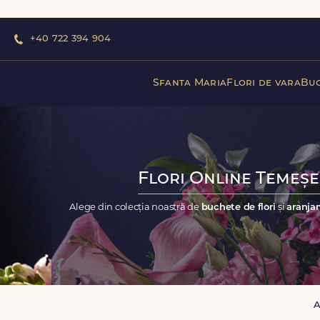
+40 722 394 904
Sfanta Maria
Flori de vara
Buc
Flori Online Temeșeș
Alege din colecția noastră de
buchete de flori
și
aranjam
A