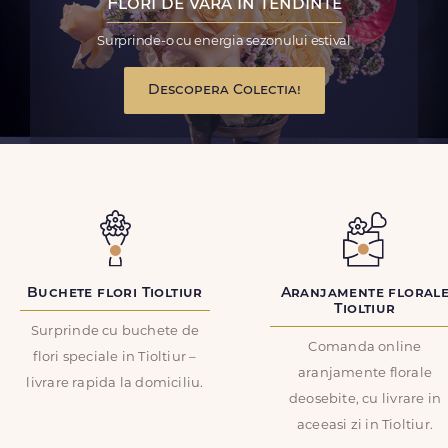
Flori de vara in tendinte
Surprinde-o cu energia sezonului estival
Descopera Colectia!
Buchete flori Tioltiur
Aranjamente floral
Tioltiur
Surprinde cu buchete de
Comanda online
flori speciale in Tioltiur –
aranjamente florale
livrare rapida la domiciliu.
deosebite, cu livrare in
aceeasi zi in Tioltiur.