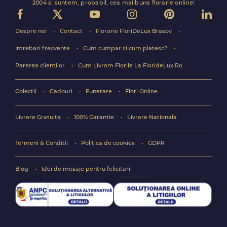
2004 si suntem, probabil, cea mai buna florarie online!
Despre noi
Contact
Florarie FloriDeLux Brasov
Intrebari frecvente
Cum cumpar si cum platesc?
Parerea clientilor
Cum Livram Florile La FlorideLux.Ro
Colectii
Cadouri
Funerare
Flori Online
Livrare Gratuita
100% Garantie
Livrare Nationala
Termeni & Conditii
Politica de cookies
GDPR
Blog
Idei de mesaje pentru felicitari