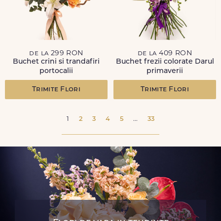
de la 299 RON
de la 409 RON
Buchet crini si trandafiri
Buchet frezii colorate Darul
portocalii
primaverii
Trimite Flori
Trimite Flori
1
2
3
4
5
...
33