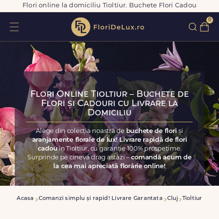
Flori online la domiciliu Tioltiur. Buchete Flori Cadou
0
Flori Online Tioltiur – Buchete de
Flori și Cadouri cu Livrare la
Domiciliu
Alege din colecția noastră de
buchete de flori
și
aranjamente florale de lux! Livrare rapidă de flori
cadou
în Tioltiur, cu garanție 100% prospețime.
Surprinde pe cineva drag astăzi –
comandă acum de
la cea mai apreciată florărie online!
Acasa
Comanzi simplu și rapid! Livrare Garantata
Cluj
Tioltiur