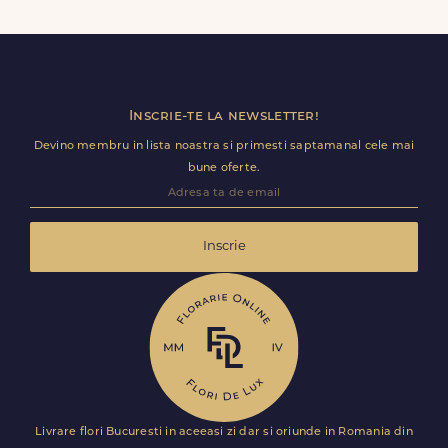
baloane, ursuleti de plus, torturi sau alte produse
premium direct in cosul de cumparaturi.
Inscrie-te la newsletter!
Devino membru in lista noastra si primesti saptamanal cele mai
bune oferte.
Inscrie
Livrare flori Bucuresti in aceeasi zi dar si oriunde in Romania din