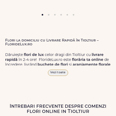
Flori la domiciliu cu Livrare Rapidă în Tioltiur –
FlorideLux.ro
Dăruiește
flori de lux
celor dragi din Tioltiur cu
livrare
rapidă
în 2-4 ore! FlorideLux.ro este
florăria ta online
de
încredere, livrând
buchete de flori
și
aranjamente florale
de calitate superioară în Tioltiur și în toată România.
Vezi toate
Alege dintr-o gamă largă de
flori
proaspete, pentru orice
ocazie, și comanda-le
online!
Cu FlorideLux.ro, primești
garanția unei livrări prompte și a unor
flori
care vor face
impresie.
Intrebari frecvente despre comenzi
Livrăm buchete de flori
chiar și în
weekend
, pentru ca tu
flori online in Tioltiur
să poți adresa un gest frumos atunci când ai nevoie.