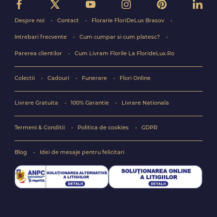
Despre noi
Contact
Florarie FloriDeLux Brasov
Intrebari frecvente
Cum cumpar si cum platesc?
Parerea clientilor
Cum Livram Florile La FlorideLux.Ro
Colectii
Cadouri
Funerare
Flori Online
Livrare Gratuita
100% Garantie
Livrare Nationala
Termeni & Conditii
Politica de cookies
GDPR
Blog
Idei de mesaje pentru felicitari