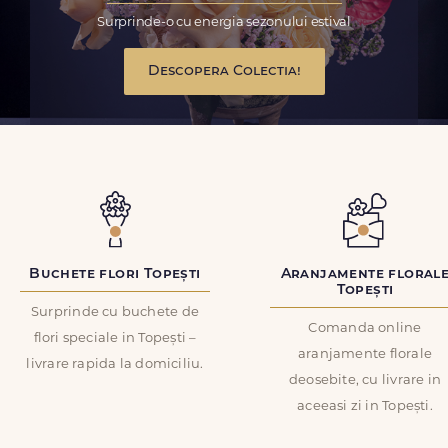
Surprinde-o cu energia sezonului estival
Descopera Colectia!
Buchete flori Topești
Aranjamente floral
Topești
Surprinde cu buchete de
Comanda online
flori speciale in Topești –
aranjamente florale
livrare rapida la domiciliu.
deosebite, cu livrare in
aceeasi zi in Topești.