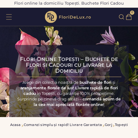
Flori online la domiciliu Topești. Buchete Flori Cadou
0
Flori Online Topești – Buchete de
Flori și Cadouri cu Livrare la
Domiciliu
Alege din colecția noastră de
buchete de flori
și
aranjamente florale de lux! Livrare rapidă de flori
cadou
în Topești, cu garanție 100% prospețime.
Surprinde pe cineva drag astăzi –
comandă acum de
la cea mai apreciată florărie online!
Acasa
Comanzi simplu și rapid! Livrare Garantata
Gorj
Topești