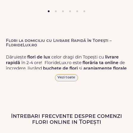
Flori la domiciliu cu Livrare Rapidă în Topești –
FlorideLux.ro
Dăruiește
flori de lux
celor dragi din Topești cu
livrare
rapidă
în 2-4 ore! FlorideLux.ro este
florăria ta online
de
încredere, livrând
buchete de flori
și
aranjamente florale
de calitate superioară în Topești și în toată România.
Vezi toate
Alege dintr-o gamă largă de
flori
proaspete, pentru orice
ocazie, și comanda-le
online!
Cu FlorideLux.ro, primești
garanția unei livrări prompte și a unor
flori
care vor face
impresie.
Intrebari frecvente despre comenzi
Livrăm buchete de flori
chiar și în
weekend
, pentru ca tu
flori online in Topești
să poți adresa un gest frumos atunci când ai nevoie.