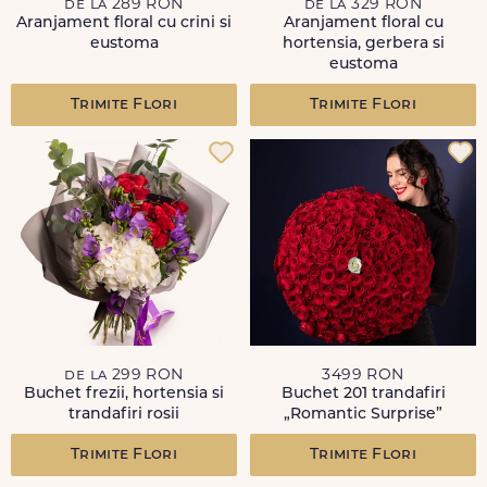
de la 289 RON
de la 329 RON
Aranjament floral cu crini si
Aranjament floral cu
eustoma
hortensia, gerbera si
eustoma
Trimite Flori
Trimite Flori
de la 299 RON
3499 RON
Buchet frezii, hortensia si
Buchet 201 trandafiri
trandafiri rosii
„Romantic Surprise”
Trimite Flori
Trimite Flori