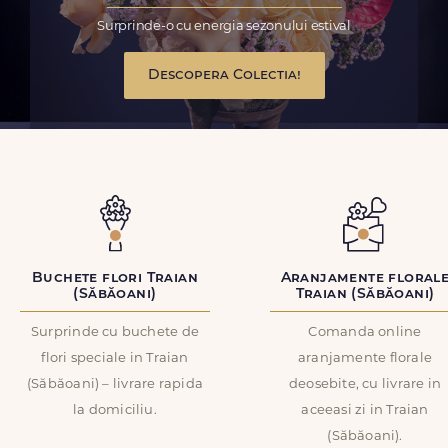
Surprinde-o cu energia sezonului estival
Descopera Colectia!
Buchete flori Traian
Aranjamente floral
(Săbăoani)
Traian (Săbăoani)
Surprinde cu buchete de
Comanda online
flori speciale in Traian
aranjamente florale
(Săbăoani) – livrare rapida
deosebite, cu livrare in
la domiciliu.
aceeasi zi in Traian
(Săbăoani).