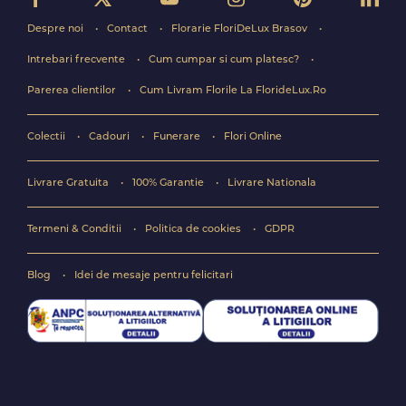
Despre noi
Contact
Florarie FloriDeLux Brasov
Intrebari frecvente
Cum cumpar si cum platesc?
Parerea clientilor
Cum Livram Florile La FlorideLux.Ro
Colectii
Cadouri
Funerare
Flori Online
Livrare Gratuita
100% Garantie
Livrare Nationala
Termeni & Conditii
Politica de cookies
GDPR
Blog
Idei de mesaje pentru felicitari