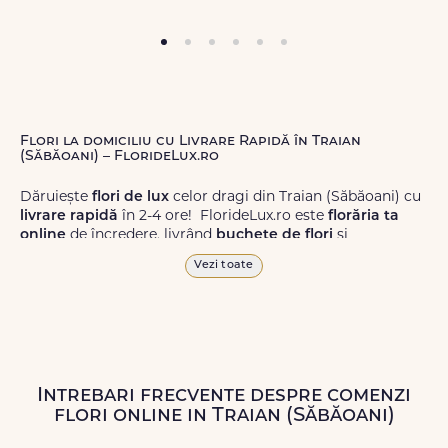
Flori la domiciliu cu Livrare Rapidă în Traian
(Săbăoani) – FlorideLux.ro
Dăruiește
flori de lux
celor dragi din Traian (Săbăoani) cu
livrare rapidă
în 2-4 ore! FlorideLux.ro este
florăria ta
online
de încredere, livrând
buchete de flori
și
aranjamente florale
de calitate superioară în Traian
Vezi toate
(Săbăoani) și în toată România.
Alege dintr-o gamă largă de
flori
proaspete, pentru orice
ocazie, și comanda-le
online!
Cu FlorideLux.ro, primești
garanția unei livrări prompte și a unor
flori
care vor face
impresie.
Intrebari frecvente despre comenzi
flori online in Traian (Săbăoani)
Livrăm buchete de flori
chiar și în
weekend
, pentru ca tu
să poți adresa un gest frumos atunci când ai nevoie.