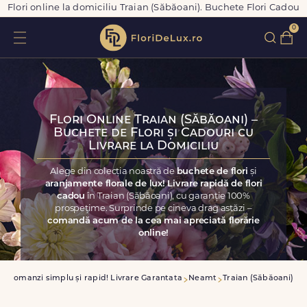
Flori online la domiciliu Traian (Săbăoani). Buchete Flori Cadou
0
Flori Online Traian (Săbăoani) –
Buchete de Flori și Cadouri cu
Livrare la Domiciliu
Alege din colecția noastră de
buchete de flori
și
aranjamente florale de lux! Livrare rapidă de flori
cadou
în Traian (Săbăoani), cu garanție 100%
prospețime. Surprinde pe cineva drag astăzi –
comandă acum de la cea mai apreciată florărie
online!
a
Comanzi simplu și rapid! Livrare Garantata
Neamt
Traian (Săbăoani)