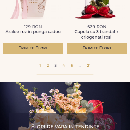
129 RON
629 RON
Azalee roz in punga cadou
Cupola cu 3 trandafiri
criogenati rosii
Trimite Flori
Trimite Flori
1
2
3
4
5
...
21
Flori de vara in tendinte