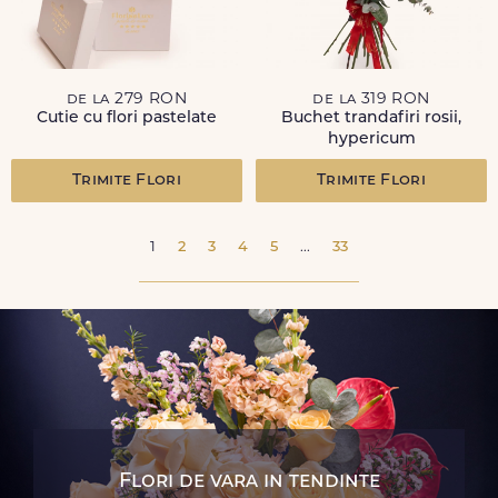
de la 279 RON
de la 319 RON
Cutie cu flori pastelate
Buchet trandafiri rosii,
hypericum
Trimite Flori
Trimite Flori
1
2
3
4
5
...
33
Flori de vara in tendinte