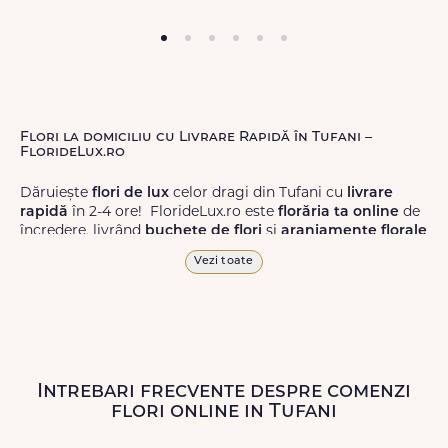
Flori la domiciliu cu Livrare Rapidă în Tufani –
FlorideLux.ro
Dăruiește
flori de lux
celor dragi din Tufani cu
livrare
rapidă
în 2-4 ore! FlorideLux.ro este
florăria ta online
de
încredere, livrând
buchete de flori
și
aranjamente florale
de calitate superioară în Tufani și în toată România.
Vezi toate
Alege dintr-o gamă largă de
flori
proaspete, pentru orice
ocazie, și comanda-le
online!
Cu FlorideLux.ro, primești
garanția unei livrări prompte și a unor
flori
care vor face
impresie.
Intrebari frecvente despre comenzi
Livrăm buchete de flori
chiar și în
weekend
, pentru ca tu
flori online in Tufani
să poți adresa un gest frumos atunci când ai nevoie.