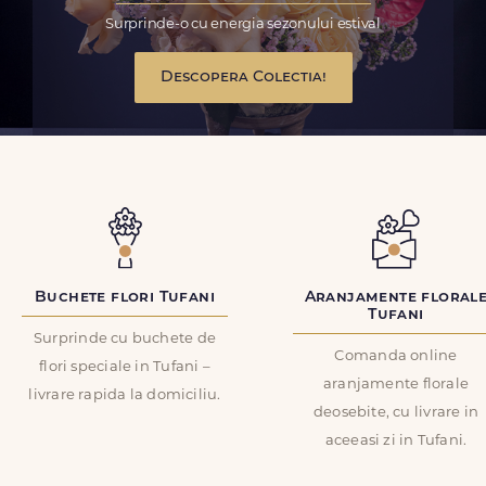
Surprinde-o cu energia sezonului estival
Descopera Colectia!
Buchete flori Tufani
Aranjamente floral
Tufani
Surprinde cu buchete de
Comanda online
flori speciale in Tufani –
aranjamente florale
livrare rapida la domiciliu.
deosebite, cu livrare in
aceeasi zi in Tufani.