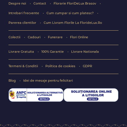
Despre noi
Contact
Florarie FloriDeLux Brasov
Intrebari frecvente
Cum cumpar si cum platesc?
Parerea clientilor
Cum Livram Florile La FlorideLux.Ro
Colectii
Cadouri
Funerare
Flori Online
Livrare Gratuita
100% Garantie
Livrare Nationala
Termeni & Conditii
Politica de cookies
GDPR
Blog
Idei de mesaje pentru felicitari