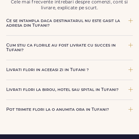
Cele mai frecvente intrebari despre comenzi, cont si
livrare, explicate pe scurt.
Ce se intampla daca destinatarul nu este gasit la
adresa din Tufani?
Curierul nostru incearca sa contacteze destinatarul la
numarul de telefon oferit. Daca nu poate preda comanda,
Cum stiu ca florile au fost livrate cu succes in
te contactam pentru o solutie rapida (reprogramare sau
Tufani?
alta adresa in Tufani.
Dupa finalizarea livrarii, vei primi automat o notificare
prin SMS (daca ai bifat aceasta optiune) si email, care
Livrati flori in aceeasi zi in Tufani ?
confirma ca buchetul a ajuns la destinatar in Tufani.
Astfel, esti mereu la curent cu statusul comenzii tale.
Da, oferim livrare flori in aceeasi zi in Tufani pentru
comenzile plasate online, in limita intervalelor disponibile.
Livrati flori la birou, hotel sau spital in Tufani?
Florile sunt livrate rapid, direct de curierii nostri proprii.
Da, livram la adrese rezidentiale si comerciale din Tufani,
inclusiv receptii sau birouri. Te rugam sa adaugi detalii
Pot trimite flori la o anumita ora in Tufani?
utile (nume receptie, etaj, salon) ca livrarea sa decurga
fara intarzieri.
Poti selecta intervalul orar de livrare disponibil pentru
Tufani in momentul plasarii comenzii, pentru un control
mai bun al momentului surprizei. Iti punem la dispozitie 3