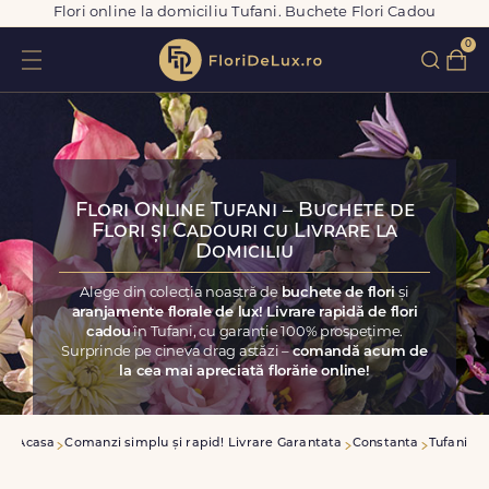
Flori online la domiciliu Tufani. Buchete Flori Cadou
0
Flori Online Tufani – Buchete de
Flori și Cadouri cu Livrare la
Domiciliu
Alege din colecția noastră de
buchete de flori
și
aranjamente florale de lux! Livrare rapidă de flori
cadou
în Tufani, cu garanție 100% prospețime.
Surprinde pe cineva drag astăzi –
comandă acum de
la cea mai apreciată florărie online!
Acasa
Comanzi simplu și rapid! Livrare Garantata
Constanta
Tufani