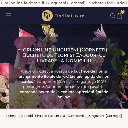
Flori online la domiciliu Ungureni (Cornești). Buchete Flori Cadou
0
Flori Online Ungureni (Cornești) –
Buchete de Flori și Cadouri cu
Livrare la Domiciliu
Alege din colecția noastră de
buchete de flori
și
aranjamente florale de lux! Livrare rapidă de flori
cadou
în Ungureni (Cornești), cu garanție 100%
prospețime. Surprinde pe cineva drag astăzi –
comandă acum de la cea mai apreciată florărie
online!
nzi simplu și rapid! Livrare Garantata
Dambovita
Ungureni (Cornești)