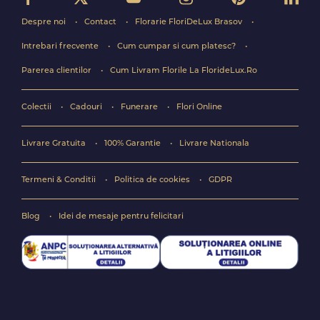
Despre noi
Contact
Florarie FloriDeLux Brasov
Intrebari frecvente
Cum cumpar si cum platesc?
Parerea clientilor
Cum Livram Florile La FlorideLux.Ro
Colectii
Cadouri
Funerare
Flori Online
Livrare Gratuita
100% Garantie
Livrare Nationala
Termeni & Conditii
Politica de cookies
GDPR
Blog
Idei de mesaje pentru felicitari