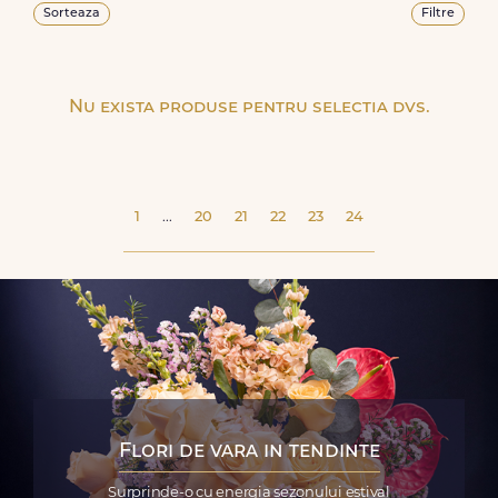
Sorteaza
Filtre
Nu exista produse pentru selectia dvs.
1
...
20
21
22
23
24
Flori de vara in tendinte
Surprinde-o cu energia sezonului estival