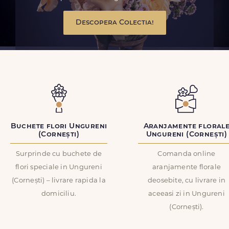
Descopera Colectia!
Buchete flori Ungureni
Aranjamente floral
(Cornești)
Ungureni (Cornești)
Surprinde cu buchete de
Comanda online
flori speciale in Ungureni
aranjamente florale
(Cornești) – livrare rapida la
deosebite, cu livrare in
domiciliu.
aceeasi zi in Ungureni
(Cornești).