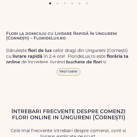
Flori la domiciliu cu Livrare Rapidă în Ungureni
(Cornești) – FlorideLux.ro
Dăruiește
flori de lux
celor dragi din Ungureni (Cornești)
cu
livrare rapidă
în 2-4 ore! FlorideLux.ro este
florăria ta
online
de încredere, livrând
buchete de flori
și
aranjamente florale
de calitate superioară în Ungureni
Vezi toate
(Cornești) și în toată România.
Alege dintr-o gamă largă de
flori
proaspete, pentru orice
ocazie, și comanda-le
online!
Cu FlorideLux.ro, primești
garanția unei livrări prompte și a unor
flori
care vor face
impresie.
Intrebari frecvente despre comenzi
flori online in Ungureni (Cornești)
Livrăm buchete de flori
chiar și în
weekend
, pentru ca tu
să poți adresa un gest frumos atunci când ai nevoie.
Cele mai frecvente intrebari despre comenzi, cont si
livrare, explicate pe scurt.