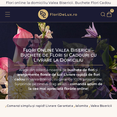
Flori online la domiciliu Valea Bisericii. Buchete Flori Cadou
0
Flori Online Valea Bisericii –
Buchete de Flori și Cadouri cu
Livrare la Domiciliu
Alege din colecția noastră de
buchete de flori
și
aranjamente florale de lux! Livrare rapidă de flori
cadou
în Valea Bisericii, cu garanție 100% prospețime.
Surprinde pe cineva drag astăzi –
comandă acum de
la cea mai apreciată florărie online!
asa
Comanzi simplu și rapid! Livrare Garantata
Ialomita
Valea Bisericii