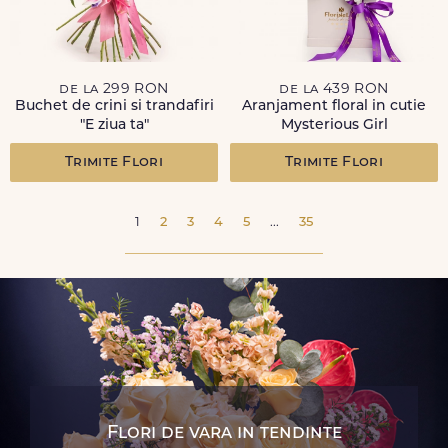
de la 299 RON
de la 439 RON
Buchet de crini si trandafiri
Aranjament floral in cutie
"E ziua ta"
Mysterious Girl
Trimite Flori
Trimite Flori
1
2
3
4
5
...
35
Flori de vara in tendinte