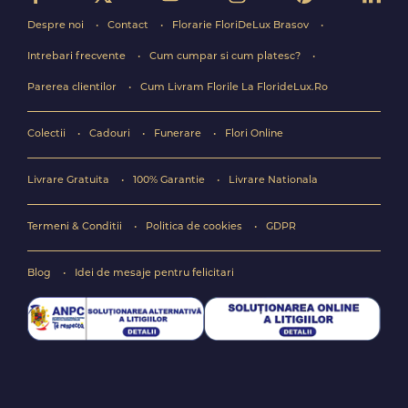
Despre noi
Contact
Florarie FloriDeLux Brasov
Intrebari frecvente
Cum cumpar si cum platesc?
Parerea clientilor
Cum Livram Florile La FlorideLux.Ro
Colectii
Cadouri
Funerare
Flori Online
Livrare Gratuita
100% Garantie
Livrare Nationala
Termeni & Conditii
Politica de cookies
GDPR
Blog
Idei de mesaje pentru felicitari