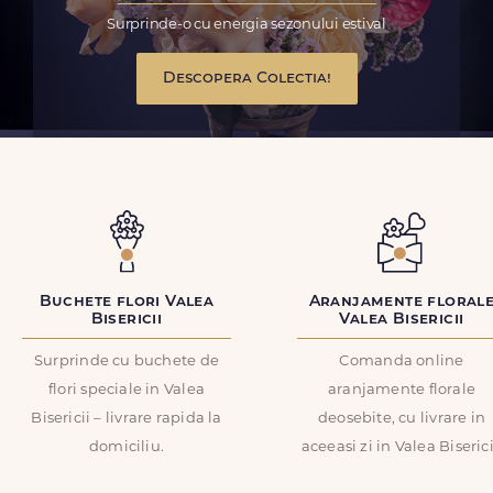
Surprinde-o cu energia sezonului estival
Descopera Colectia!
Buchete flori Valea
Aranjamente floral
Bisericii
Valea Bisericii
Surprinde cu buchete de
Comanda online
flori speciale in Valea
aranjamente florale
Bisericii – livrare rapida la
deosebite, cu livrare in
domiciliu.
aceeasi zi in Valea Biserici