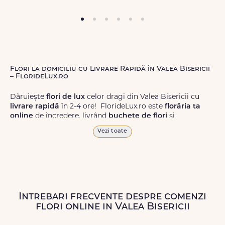
Flori la domiciliu cu Livrare Rapidă în Valea Bisericii
– FlorideLux.ro
Dăruiește
flori de lux
celor dragi din Valea Bisericii cu
livrare rapidă
în 2-4 ore! FlorideLux.ro este
florăria ta
online
de încredere, livrând
buchete de flori
și
aranjamente florale
de calitate superioară în Valea
Vezi toate
Bisericii și în toată România.
Alege dintr-o gamă largă de
flori
proaspete, pentru orice
ocazie, și comanda-le
online!
Cu FlorideLux.ro, primești
garanția unei livrări prompte și a unor
flori
care vor face
impresie.
Intrebari frecvente despre comenzi
flori online in Valea Bisericii
Livrăm buchete de flori
chiar și în
weekend
, pentru ca tu
să poți adresa un gest frumos atunci când ai nevoie.