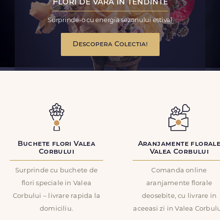
Flori de vara in tendinte
Surprinde-o cu energia sezonului estival
Descopera Colectia!
Buchete flori Valea
Aranjamente floral
Corbului
Valea Corbului
Surprinde cu buchete de
Comanda online
flori speciale in Valea
aranjamente florale
Corbului – livrare rapida la
deosebite, cu livrare in
domiciliu.
aceeasi zi in Valea Corbulu