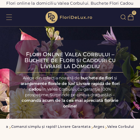
Flori online la domiciliu Valea Corbului. Buchete Flori Cadou
0
Flori Online Valea Corbului –
Buchete de Flori și Cadouri cu
Livrare la Domiciliu
Alege din colecția noastră de
buchete de flori
și
aranjamente florale de lux! Livrare rapidă de flori
cadou
în Valea Corbului, cu garanție 100%
prospețime. Surprinde pe cineva drag astăzi –
comandă acum de la cea mai apreciată florărie
online!
casa
Comanzi simplu și rapid! Livrare Garantata
Arges
Valea Corbului