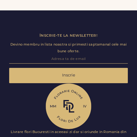
Corbului, inclusiv receptii sau birouri. Te rugam sa adaugi
detalii utile (nume receptie, etaj, salon) ca livrarea sa
decurga fara intarzieri.
Inscrie-te la newsletter!
Devino membru in lista noastra si primesti saptamanal cele mai
bune oferte.
Inscrie
Livrare flori Bucuresti in aceeasi zi dar si oriunde in Romania din