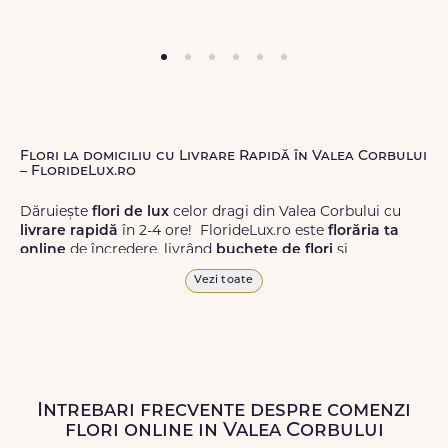
Flori la domiciliu cu Livrare Rapidă în Valea Corbului
– FlorideLux.ro
Dăruiește
flori de lux
celor dragi din Valea Corbului cu
livrare rapidă
în 2-4 ore! FlorideLux.ro este
florăria ta
online
de încredere, livrând
buchete de flori
și
aranjamente florale
de calitate superioară în Valea
Vezi toate
Corbului și în toată România.
Alege dintr-o gamă largă de
flori
proaspete, pentru orice
ocazie, și comanda-le
online!
Cu FlorideLux.ro, primești
garanția unei livrări prompte și a unor
flori
care vor face
impresie.
Intrebari frecvente despre comenzi
flori online in Valea Corbului
Livrăm buchete de flori
chiar și în
weekend
, pentru ca tu