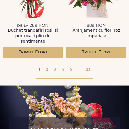
de la 289 RON
889 RON
Buchet trandafiri rosii si
Aranjament cu flori roz
portocalii plin de
imperiale
sentimente
Trimite Flori
Trimite Flori
1
2
3
4
5
...
23