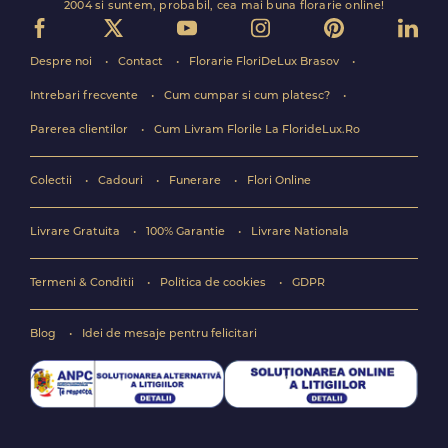
2004 si suntem, probabil, cea mai buna florarie online!
Despre noi
Contact
Florarie FloriDeLux Brasov
Intrebari frecvente
Cum cumpar si cum platesc?
Parerea clientilor
Cum Livram Florile La FlorideLux.Ro
Colectii
Cadouri
Funerare
Flori Online
Livrare Gratuita
100% Garantie
Livrare Nationala
Termeni & Conditii
Politica de cookies
GDPR
Blog
Idei de mesaje pentru felicitari