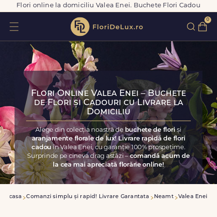
Flori online la domiciliu Valea Enei. Buchete Flori Cadou
0
Flori Online Valea Enei – Buchete
de Flori și Cadouri cu Livrare la
Domiciliu
Alege din colecția noastră de
buchete de flori
și
aranjamente florale de lux! Livrare rapidă de flori
cadou
în Valea Enei, cu garanție 100% prospețime.
Surprinde pe cineva drag astăzi –
comandă acum de
la cea mai apreciată florărie online!
Acasa
Comanzi simplu și rapid! Livrare Garantata
Neamt
Valea Enei