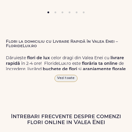
Flori la domiciliu cu Livrare Rapidă în Valea Enei –
FlorideLux.ro
Dăruiește
flori de lux
celor dragi din Valea Enei cu
livrare
rapidă
în 2-4 ore! FlorideLux.ro este
florăria ta online
de
încredere, livrând
buchete de flori
și
aranjamente florale
de calitate superioară în Valea Enei și în toată România.
Vezi toate
Alege dintr-o gamă largă de
flori
proaspete, pentru orice
ocazie, și comanda-le
online!
Cu FlorideLux.ro, primești
garanția unei livrări prompte și a unor
flori
care vor face
impresie.
Intrebari frecvente despre comenzi
Livrăm buchete de flori
chiar și în
weekend
, pentru ca tu
flori online in Valea Enei
să poți adresa un gest frumos atunci când ai nevoie.