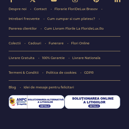
Despre noi
Contact
Florarie FloriDeLux Brasov
Intrebari frecvente
Cum cumpar si cum platesc?
Parerea clientilor
Cum Livram Florile La FlorideLux.Ro
Colectii
Cadouri
Funerare
Flori Online
Livrare Gratuita
100% Garantie
Livrare Nationala
Termeni & Conditii
Politica de cookies
GDPR
Blog
Idei de mesaje pentru felicitari