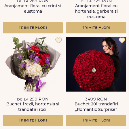
de la 289 RON
de la 329 RON
Aranjament floral cu crini si
Aranjament floral cu
eustoma
hortensia, gerbera si
eustoma
Trimite Flori
Trimite Flori
de la 299 RON
3499 RON
Buchet frezii, hortensia si
Buchet 201 trandafiri
trandafiri rosii
„Romantic Surprise”
Trimite Flori
Trimite Flori