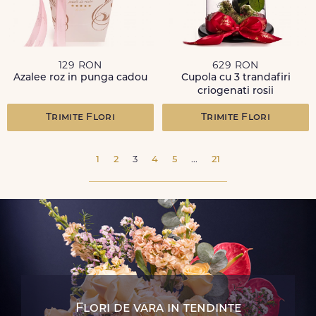
129 RON
629 RON
Azalee roz in punga cadou
Cupola cu 3 trandafiri
criogenati rosii
Trimite Flori
Trimite Flori
1
2
3
4
5
...
21
Flori de vara in tendinte