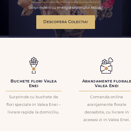
Surprinde-o cu energia sezonului estival
Descopera Colectia!
Buchete flori Valea
Aranjamente floral
Enei
Valea Enei
Surprinde cu buchete de
Comanda online
flori speciale in Valea Enei –
aranjamente florale
livrare rapida la domiciliu.
deosebite, cu livrare in
aceeasi zi in Valea Enei.