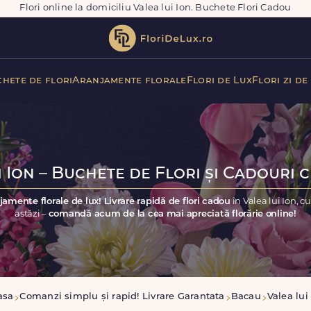
Flori online la domiciliu Valea lui Ion. Buchete Flori Cadou
hete de flori
Aranjamente florale
Flori de Lux
Flori zi de
 Ion – Buchete de Flori și Cadouri 
jamente florale de lux! Livrare rapidă de flori cadou
în Valea lui Ion, 
astăzi –
comandă acum de la cea mai apreciată florărie online!
asa
Comanzi simplu și rapid! Livrare Garantata
Bacau
Valea lui