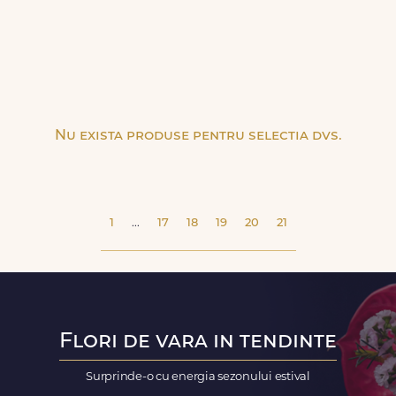
Nu exista produse pentru selectia dvs.
1
...
17
18
19
20
21
Flori de vara in tendinte
Surprinde-o cu energia sezonului estival