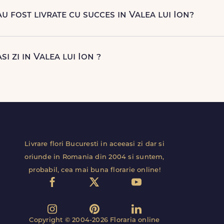
a premium la livrare.
au fost livrate cu succes in Valea lui Ion?
ei primi automat o notificare prin SMS (daca ai bifat aceasta opt
atar in Valea lui Ion. Astfel, esti mereu la curent cu statusul com
si zi in Valea lui Ion ?
aceeasi zi in Valea lui Ion pentru comenzile plasate online, in lim
rect de curierii nostri proprii.
Livrare flori Bucuresti in aceeasi zi dar si
oriunde in Romania din 2004 si suntem,
probabil, cea mai buna florarie online!
Copyright © 2004-2026 Floraria online