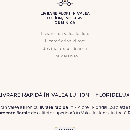
Livrare flori in Valea
lui Ion, inclusiv
duminica
Livrare flori Valea lui Ion,
livrare flori azi direct
destinatarului, doar cu
FlorideLux.ro
Livrare Rapidă în Valea lui Ion – FlorideLux
 din Valea lui Ion cu
livrare rapidă
în 2-4 ore! FlorideLux.ro este
amente florale
de calitate superioară în Valea lui Ion și în toată
proaspete, pentru orice ocazie, și comanda-le
online!
Cu Floride