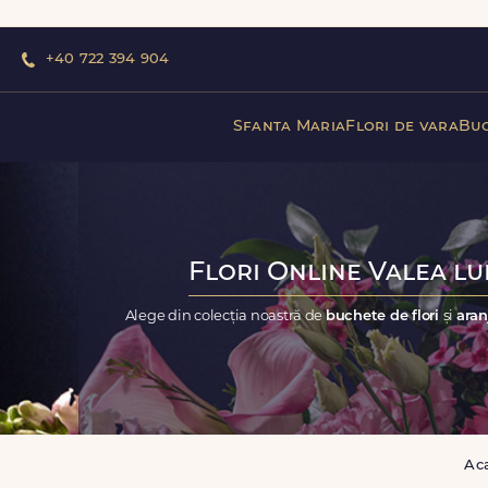
+40 722 394 904
Sfanta Maria
Flori de vara
Buc
Flori Online Valea lui
Alege din colecția noastră de
buchete de flori
și
aran
Ac