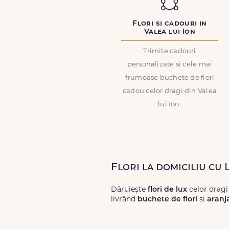
Flori si cadouri in
Valea lui Ion
Trimite cadouri
personalizate si cele mai
frumoase buchete de flori
cadou celor dragi din Valea
lui Ion.
Flori la domiciliu cu 
Dăruiește
flori de lux
celor dragi
livrând
buchete de flori
și
aranj
Alege dintr-o gamă largă de
flori