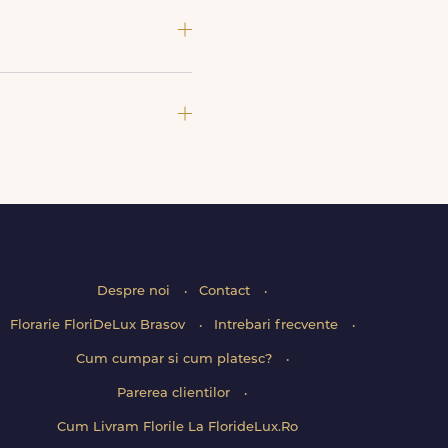
iune) si email, care confirma
enzii tale.
ita intervalelor disponibile.
Despre noi
Contact
Florarie FloriDeLux Brasov
Intrebari frecvente
Cum cumpar si cum platesc?
Parerea clientilor
Cum Livram Florile La FlorideLux.Ro