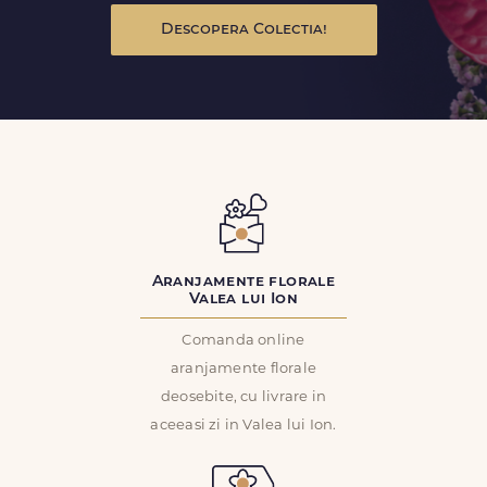
Descopera Colectia!
Aranjamente florale
Valea lui Ion
Comanda online
aranjamente florale
deosebite, cu livrare in
aceeasi zi in Valea lui Ion.