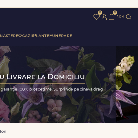
0
0
ron
 nastere
Ocazii
Plante
Funerare
cu Livrare la Domiciliu
cu garanție 100% prospețime. Surprinde pe cineva drag
 Ion