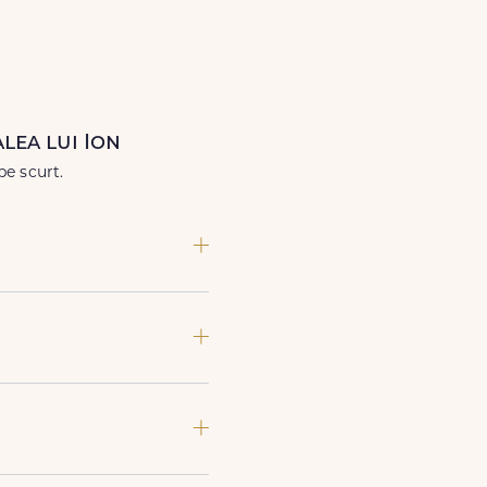
când ai nevoie.
lea lui Ion
pe scurt.
vrare si adresa din Valea lui
imente speciale sau gesturi
si soiuri exotice, pe toate le
a asigura manipulare corecta,