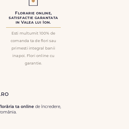
Florarie online,
satisfactie garantata
in Valea lui Ion.
Esti multumit 100% de
comanda ta de flori sau
primesti integral banii
inapoi. Flori online cu
garantie.
.ro
florăria ta online
de încredere,
 România.
Lux.ro, primești garanția unei