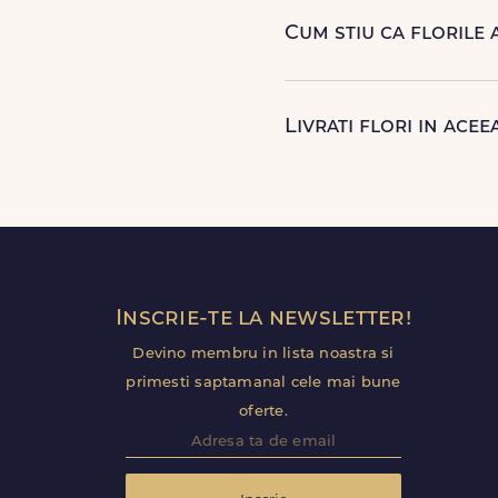
punctualitate si o experient
Cum stiu ca florile 
Dupa finalizarea livrarii, v
ca buchetul a ajuns la destin
Livrati flori in aceea
Da, oferim livrare flori in 
Florile sunt livrate rapid, di
Inscrie-te la newsletter!
Devino membru in lista noastra si
primesti saptamanal cele mai bune
oferte.