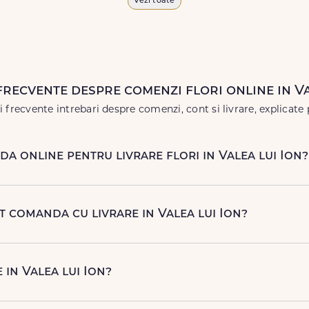
Vezi toate
 vor face impresie.
 în
weekend
, pentru ca tu să poți adresa un gest frumos atunci 
frecvente despre comenzi flori online in Va
 frecvente intrebari despre comenzi, cont si livrare, explicate 
a online pentru livrare flori in Valea lui Ion?
rapid si simplu, alegand produsul dorit, data si intervalul de li
telefonic, la nr. +40 722 394 904.
ot comanda cu livrare in Valea lui Ion?
njamente florale pentru aniversari, onomastici, sarbatori, even
ori naturale proaspete. De la clasicii trandafiri, la flori de sezon 
 in Valea lui Ion?
rieri proprii FloriDeLux, si prin parteneri de incredere, pentru 