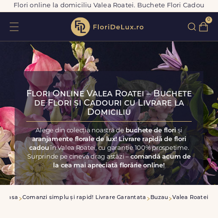
Flori online la domiciliu Valea Roatei. Buchete Flori Cadou
0
Flori Online Valea Roatei – Buchete
de Flori și Cadouri cu Livrare la
Domiciliu
Alege din colecția noastră de
buchete de flori
și
aranjamente florale de lux! Livrare rapidă de flori
cadou
în Valea Roatei, cu garanție 100% prospețime.
Surprinde pe cineva drag astăzi –
comandă acum de
la cea mai apreciată florărie online!
Acasa
Comanzi simplu și rapid! Livrare Garantata
Buzau
Valea Roatei