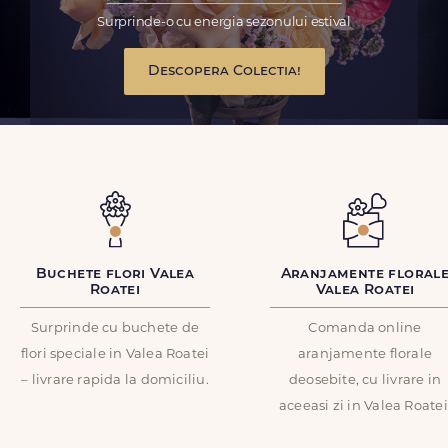
Surprinde-o cu energia sezonului estival
Descopera Colectia!
Buchete flori Valea
Aranjamente floral
Roatei
Valea Roatei
Surprinde cu buchete de
Comanda online
flori speciale in Valea Roatei
aranjamente florale
– livrare rapida la domiciliu.
deosebite, cu livrare in
aceeasi zi in Valea Roatei