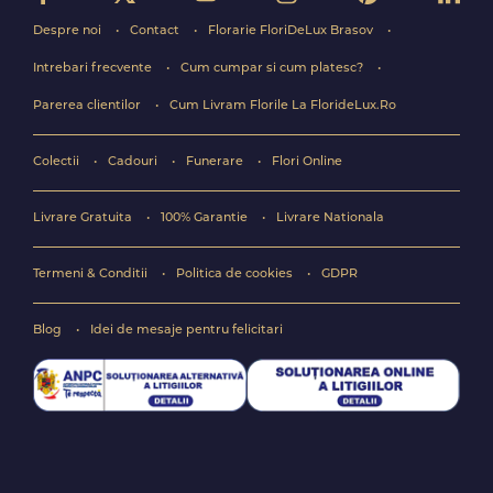
Despre noi
Contact
Florarie FloriDeLux Brasov
Intrebari frecvente
Cum cumpar si cum platesc?
Parerea clientilor
Cum Livram Florile La FlorideLux.Ro
Colectii
Cadouri
Funerare
Flori Online
Livrare Gratuita
100% Garantie
Livrare Nationala
Termeni & Conditii
Politica de cookies
GDPR
Blog
Idei de mesaje pentru felicitari