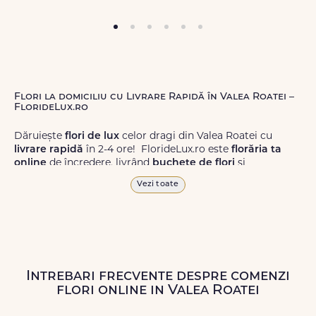
Flori la domiciliu cu Livrare Rapidă în Valea Roatei –
FlorideLux.ro
Dăruiește
flori de lux
celor dragi din Valea Roatei cu
livrare rapidă
în 2-4 ore! FlorideLux.ro este
florăria ta
online
de încredere, livrând
buchete de flori
și
aranjamente florale
de calitate superioară în Valea Roatei
Vezi toate
și în toată România.
Alege dintr-o gamă largă de
flori
proaspete, pentru orice
ocazie, și comanda-le
online!
Cu FlorideLux.ro, primești
garanția unei livrări prompte și a unor
flori
care vor face
impresie.
Intrebari frecvente despre comenzi
flori online in Valea Roatei
Livrăm buchete de flori
chiar și în
weekend
, pentru ca tu
să poți adresa un gest frumos atunci când ai nevoie.