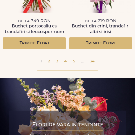
de la 349 RON
de la 219 RON
Buchet portocaliu cu
Buchet din crini, trandafiri
trandafiri si leucospermum
albi si irisi
Trimite Flori
Trimite Flori
1
2
3
4
5
...
34
Flori de vara in tendinte