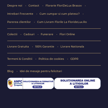
Despre noi
Contact
Florarie FloriDeLux Brasov
Intrebari frecvente
Cum cumpar si cum platesc?
Parerea clientilor
Cum Livram Florile La FlorideLux.Ro
Colectii
Cadouri
Funerare
Flori Online
Livrare Gratuita
100% Garantie
Livrare Nationala
Termeni & Conditii
Politica de cookies
GDPR
Blog
Idei de mesaje pentru felicitari