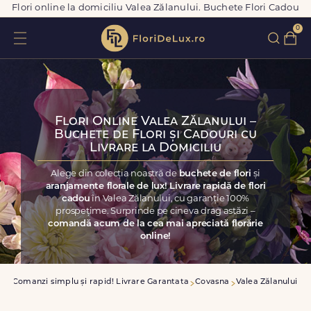
Flori online la domiciliu Valea Zălanului. Buchete Flori Cadou
0
Flori Online Valea Zălanului –
Buchete de Flori și Cadouri cu
Livrare la Domiciliu
Alege din colecția noastră de
buchete de flori
și
aranjamente florale de lux! Livrare rapidă de flori
cadou
în Valea Zălanului, cu garanție 100%
prospețime. Surprinde pe cineva drag astăzi –
comandă acum de la cea mai apreciată florărie
online!
sa
Comanzi simplu și rapid! Livrare Garantata
Covasna
Valea Zălanului