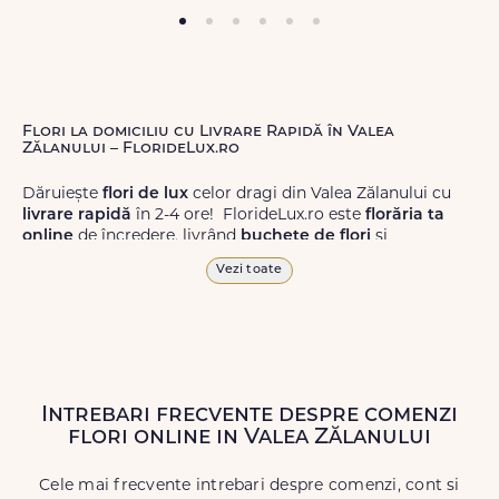
Flori la domiciliu cu Livrare Rapidă în Valea
Zălanului – FlorideLux.ro
Dăruiește
flori de lux
celor dragi din Valea Zălanului cu
livrare rapidă
în 2-4 ore! FlorideLux.ro este
florăria ta
online
de încredere, livrând
buchete de flori
și
aranjamente florale
de calitate superioară în Valea
Vezi toate
Zălanului și în toată România.
Alege dintr-o gamă largă de
flori
proaspete, pentru orice
ocazie, și comanda-le
online!
Cu FlorideLux.ro, primești
garanția unei livrări prompte și a unor
flori
care vor face
impresie.
Intrebari frecvente despre comenzi
flori online in Valea Zălanului
Livrăm buchete de flori
chiar și în
weekend
, pentru ca tu
să poți adresa un gest frumos atunci când ai nevoie.
Cele mai frecvente intrebari despre comenzi, cont si