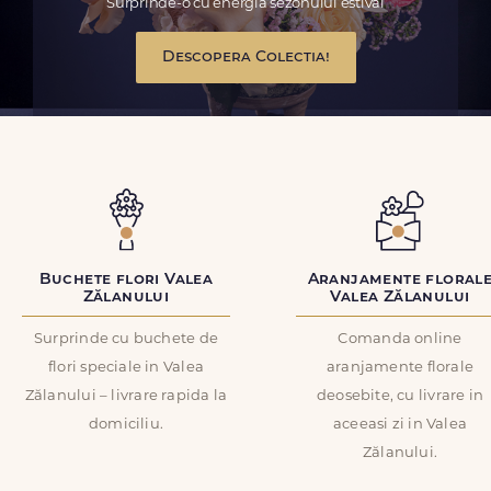
Surprinde-o cu energia sezonului estival
Descopera Colectia!
Buchete flori Valea
Aranjamente floral
Zălanului
Valea Zălanului
Surprinde cu buchete de
Comanda online
flori speciale in Valea
aranjamente florale
Zălanului – livrare rapida la
deosebite, cu livrare in
domiciliu.
aceeasi zi in Valea
Zălanului.