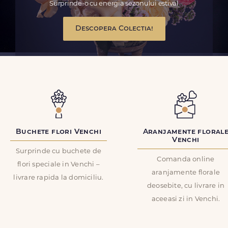
Surprinde-o cu energia sezonului estival
Descopera Colectia!
Buchete flori Venchi
Aranjamente floral
Venchi
Surprinde cu buchete de
Comanda online
flori speciale in Venchi –
aranjamente florale
livrare rapida la domiciliu.
deosebite, cu livrare in
aceeasi zi in Venchi.