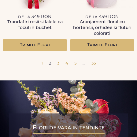
de la 349 RON
de la 459 RON
Trandafiri rosii si lalele ca
Aranjament floral cu
focul in buchet
hortensii, orhidee si fluturi
colorati
Trimite Flori
Trimite Flori
1
2
3
4
5
...
35
Flori de vara in tendinte