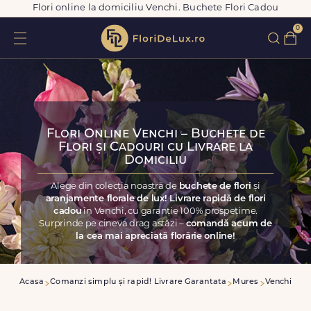
Flori online la domiciliu Venchi. Buchete Flori Cadou
0
Flori Online Venchi – Buchete de
Flori și Cadouri cu Livrare la
Domiciliu
Alege din colecția noastră de
buchete de flori
și
aranjamente florale de lux! Livrare rapidă de flori
cadou
în Venchi, cu garanție 100% prospețime.
Surprinde pe cineva drag astăzi –
comandă acum de
la cea mai apreciată florărie online!
Acasa
Comanzi simplu și rapid! Livrare Garantata
Mures
Venchi