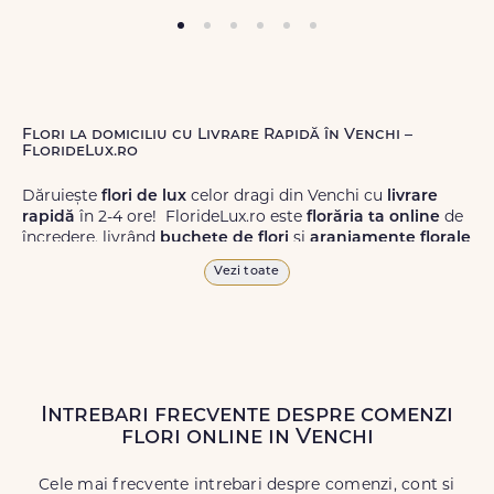
Flori la domiciliu cu Livrare Rapidă în Venchi –
FlorideLux.ro
Dăruiește
flori de lux
celor dragi din Venchi cu
livrare
rapidă
în 2-4 ore! FlorideLux.ro este
florăria ta online
de
încredere, livrând
buchete de flori
și
aranjamente florale
de calitate superioară în Venchi și în toată România.
Vezi toate
Alege dintr-o gamă largă de
flori
proaspete, pentru orice
ocazie, și comanda-le
online!
Cu FlorideLux.ro, primești
garanția unei livrări prompte și a unor
flori
care vor face
impresie.
Intrebari frecvente despre comenzi
Livrăm buchete de flori
chiar și în
weekend
, pentru ca tu
flori online in Venchi
să poți adresa un gest frumos atunci când ai nevoie.
Cele mai frecvente intrebari despre comenzi, cont si