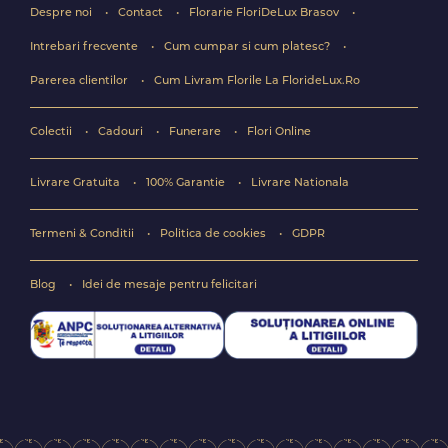
Despre noi
Contact
Florarie FloriDeLux Brasov
Intrebari frecvente
Cum cumpar si cum platesc?
Parerea clientilor
Cum Livram Florile La FlorideLux.Ro
Colectii
Cadouri
Funerare
Flori Online
Livrare Gratuita
100% Garantie
Livrare Nationala
Termeni & Conditii
Politica de cookies
GDPR
Blog
Idei de mesaje pentru felicitari