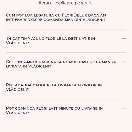
livrare, explicate pe scurt.
Cum pot lua legatura cu FloriDeLux daca am
intrebari despre comanda mea din Vlădiceni?
Echipa FloriDeLux iti ofera suport clienti 7 zile din 7
pentru comenzile cu livrare in Vlădiceni. Ne poti contacta
In cat timp ajung florile la destinatie in
oricand pentru informatii despre comanda, livrare sau
Vlădiceni?
produse, telefonic la +40 722 394 904, prin chat-ul de pe
site sau prin email la
contact@floridelux.ro
.
In Vlădiceni, livrarea se face in 2–4 ore de la confirmarea
platii comenzii, in functie de intervalul de livrare aes.
Ce se intampla daca nu sunt multumit de comanda
livrata in Vlădiceni?
FloriDeLux ofera garantie 100% multumit sau banii inapoi,
astfel incat poti comanda fara griji.
Pot adauga cadouri la livrarea florilor in
Vlădiceni?
Da, poti adauga cadouri precum ciocolata, vin, sampanie,
baloane, ursuleti de plus, torturi sau alte produse
Pot comanda flori last minute cu livrare in
premium direct in cosul de cumparaturi.
Vlădiceni?
Da, FloriDeLux este o solutie potrivita pentru comenzi last
minute in Vlădiceni, datorita livrarii rapide in aceeasi zi, in