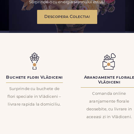
Surprinde-o cu energia sezonului estival
Descopera Colectia!
Buchete flori Vlădiceni
Aranjamente floral
Vlădiceni
Surprinde cu buchete de
Comanda online
flori speciale in Vlădiceni –
aranjamente florale
livrare rapida la domiciliu.
deosebite, cu livrare in
aceeasi zi in Vlădiceni.