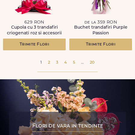
629 RON
de la 359 RON
Cupola cu 3 trandafiri
Buchet trandafiri Purple
criogenati roz si accesorii
Passion
Trimite Flori
Trimite Flori
1
2
3
4
5
...
20
Flori de vara in tendinte