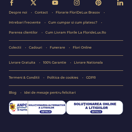
Despre noi
Contact
Florarie FloriDeLux Brasov
Intrebari frecvente
Cum cumpar si cum platesc?
Parerea clientilor
Cum Livram Florile La FlorideLux.Ro
Colectii
Cadouri
Funerare
Flori Online
Livrare Gratuita
100% Garantie
Livrare Nationala
Termeni & Conditii
Politica de cookies
GDPR
Blog
Idei de mesaje pentru felicitari