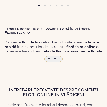
Flori la domiciliu cu Livrare Rapidă în Vlădiceni –
FlorideLux.ro
Dăruiește
flori de lux
celor dragi din Vlădiceni cu
livrare
rapidă
în 2-4 ore! FlorideLux.ro este
florăria ta online
de
încredere, livrând
buchete de flori
și
aranjamente florale
de calitate superioară în Vlădiceni și în toată România.
Vezi toate
Alege dintr-o gamă largă de
flori
proaspete, pentru orice
ocazie, și comanda-le
online!
Cu FlorideLux.ro, primești
garanția unei livrări prompte și a unor
flori
care vor face
impresie.
Intrebari frecvente despre comenzi
Livrăm buchete de flori
chiar și în
weekend
, pentru ca tu
flori online in Vlădiceni
să poți adresa un gest frumos atunci când ai nevoie.
Cele mai frecvente intrebari despre comenzi, cont si