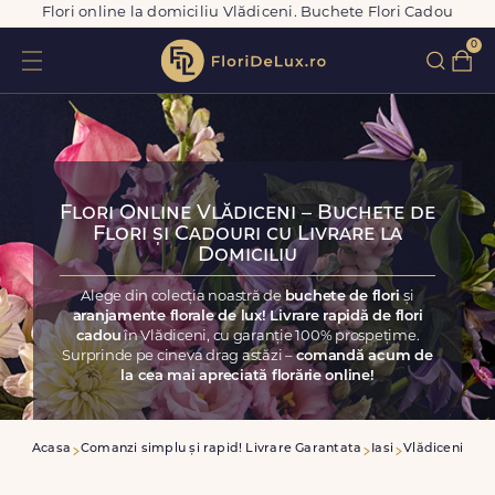
Flori online la domiciliu Vlădiceni. Buchete Flori Cadou
0
Flori Online Vlădiceni – Buchete de
Flori și Cadouri cu Livrare la
Domiciliu
Alege din colecția noastră de
buchete de flori
și
aranjamente florale de lux! Livrare rapidă de flori
cadou
în Vlădiceni, cu garanție 100% prospețime.
Surprinde pe cineva drag astăzi –
comandă acum de
la cea mai apreciată florărie online!
Acasa
Comanzi simplu și rapid! Livrare Garantata
Iasi
Vlădiceni